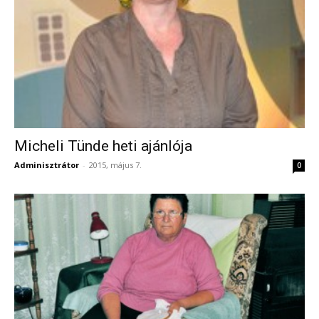
Micheli Tünde heti ajánlója
Adminisztrátor
-
2015, május 7.
0