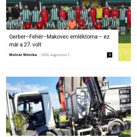
Gerber–Fehér–Makovec emléktorna – ez
már a 27. volt
Molnár Mónika
-
2026, augusztus 7.
0