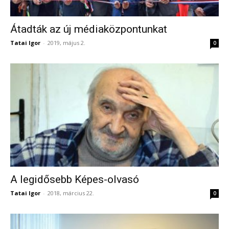
Átadták az új médiaközpontunkat
Tatai Igor
-
2019, május 2.
0
A legidősebb Képes-olvasó
Tatai Igor
-
2018, március 22.
0