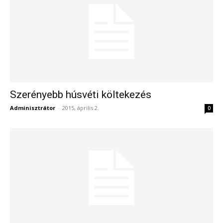
Szerényebb húsvéti költekezés
Adminisztrátor
-
2015, április 2.
0