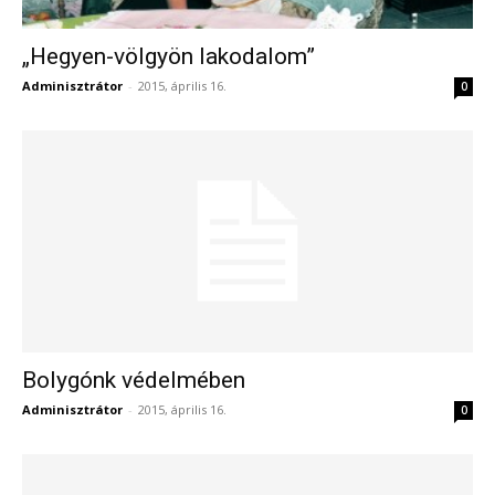
„Hegyen-völgyön lakodalom”
Adminisztrátor
-
2015, április 16.
0
Bolygónk védelmében
Adminisztrátor
-
2015, április 16.
0