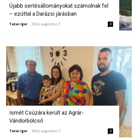
Újabb sertésállományokat számolnak fel
– ezúttal a Darázsi járásban
Tatai Igor
-
2026, augusztus 7.
0
Ismét Csúzára került az Agrár-
Vándorbölcső
Tatai Igor
-
2026, augusztus 7.
0