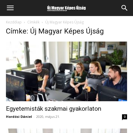
Kezdőlap
Címkék
Új Magyar Képes Újság
Címke: Új Magyar Képes Újság
Egyetemisták szakmai gyakorlaton
Hordósi Dániel
-
2020, május 21.
0