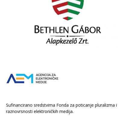
Sufinancirano sredstvima Fonda za poticanje pluralizma i
raznovrsnosti elektroničkih medija.