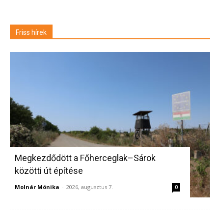
Friss hírek
Megkezdődött a Főherceglak–Sárok
közötti út építése
Molnár Mónika
-
2026, augusztus 7.
0