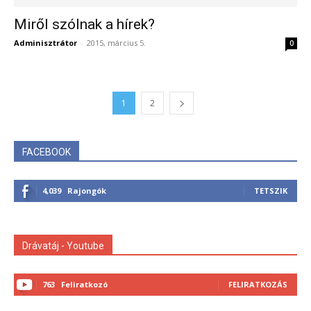
Miről szólnak a hírek?
Adminisztrátor
-
2015, március 5.
0
1
2
FACEBOOK
4,039
Rajongók
TETSZIK
Drávatáj - Youtube
763
Feliratkozó
FELIRATKOZÁS