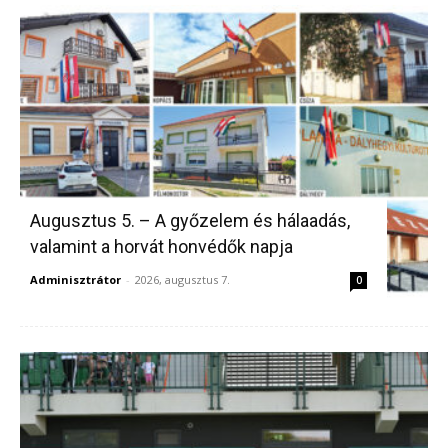
Augusztus 5. – A győzelem és hálaadás,
valamint a horvát honvédők napja
Adminisztrátor
-
2026, augusztus 7.
0