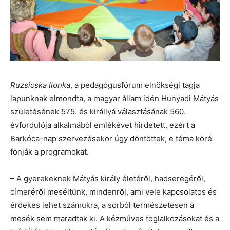
Ruzsicska Ilonka
, a pedagógusfórum elnökségi tagja
lapunknak elmondta, a magyar állam idén Hunyadi Mátyás
születésének 575. és királlyá választásának 560.
évfordulója alkalmából emlékévet hirdetett, ezért a
Barkóca-nap szervezésekor úgy döntöttek, e téma köré
fonják a programokat.
– A gyerekeknek Mátyás király életéről, hadseregéről,
címeréről meséltünk, mindenről, ami vele kapcsolatos és
érdekes lehet számukra, a sorból természetesen a
mesék sem maradtak ki. A kézműves foglalkozásokat és a