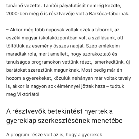
tanárnő vezette. Tanítói pályafutását nemrég kezdte,
2000-ben még ő is résztvevője volt a Barkóca-tábornak.
– Akkor még több naposak voltak ezek a táborok, az
eszéki magyar iskolaközpontban volt a szállásunk, ott
töltöttük az esemény összes napját. Szép emlékeim
maradtak róla, mert amellett, hogy szórakoztató és
tanulságos programokon vettünk részt, ismerkedtünk, új
barátokat szereztünk magunknak. Most pedig már én
hozom a gyerekeket, közülük néhányan már voltak tavaly
is, akkor is nagyon sok élménnyel jöttek haza – tudtuk
meg Viktóriától.
A résztvevők betekintést nyertek a
gyereklap szerkesztésének menetébe
A program része volt az is, hogy a gyerekek