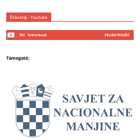
Drávatáj - Youtube
763
Feliratkozó
FELIRATKOZÁS
Támogató: