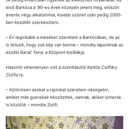
első Barkóca a ’90-es évek közepén jelent meg, először
évente négy alkalommal, kisebb szünet után pedig 2000-
ben kezdték szerkeszteni.
– Én leginkább a meséket szeretem a Barkócában, de az
is tetszik, hogy sok kép van benne – mondta lapunknak az
eszéki
Barač Tena
, a Központ kisdiákja.
Hasonló véleményen volt a szentlászlói
Kettős Csiffáry
Zsófia
is.
– Különösen azokat a rajzokat szeretem nézegetni,
amiket más gyerekek készítettek, vannak, akiket ismerek
is közülük – mondta Zsófi.