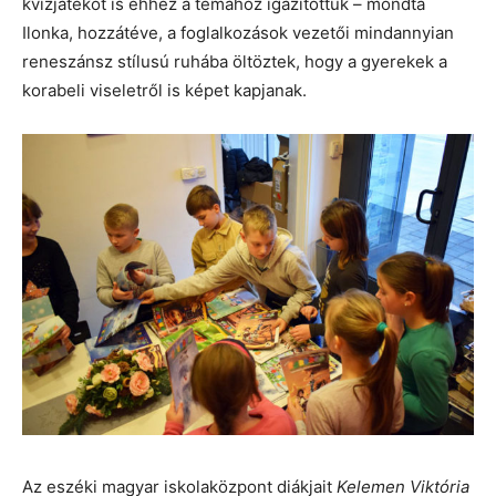
kvízjátékot is ehhez a témához igazítottuk – mondta
Ilonka, hozzátéve, a foglalkozások vezetői mindannyian
reneszánsz stílusú ruhába öltöztek, hogy a gyerekek a
korabeli viseletről is képet kapjanak.
Az eszéki magyar iskolaközpont diákjait
Kelemen Viktória