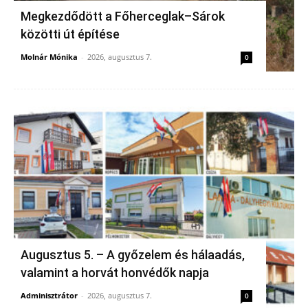
Megkezdődött a Főherceglak–Sárok
közötti út építése
Molnár Mónika
-
2026, augusztus 7.
0
Augusztus 5. – A győzelem és hálaadás,
valamint a horvát honvédők napja
Adminisztrátor
-
2026, augusztus 7.
0