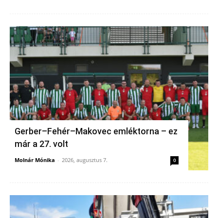
Gerber–Fehér–Makovec emléktorna – ez
már a 27. volt
Molnár Mónika
-
2026, augusztus 7.
0