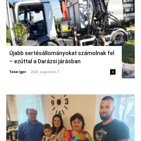
Újabb sertésállományokat számolnak fel
– ezúttal a Darázsi járásban
Tatai Igor
-
2026, augusztus 7.
0