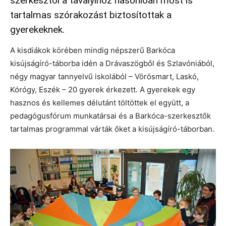
szerkesztői a tavalyihoz hasonlóan most is
tartalmas szórakozást biztosítottak a
gyerekeknek.
A kisdiákok körében mindig népszerű Barkóca
kisújságíró-táborba idén a Drávaszögből és Szlavóniából,
négy magyar tannyelvű iskolából – Vörösmart, Laskó,
Kórógy, Eszék – 20 gyerek érkezett. A gyerekek egy
hasznos és kellemes délutánt töltöttek el együtt, a
pedagógusfórum munkatársai és a Barkóca-szerkesztők
tartalmas programmal várták őket a kisújságíró-táborban.