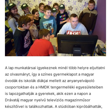
A lap munkatársai igyekeznek minél több helyre eljuttatni
az olvasmányt, így a színes gyermeklapot a magyar
óvodák és iskolák diákjai mellett az anyanyelvápoló
csoportokban és a HMDK tengermelléki egyesületeiben
is lapozgathatják a gyerekek, akik ezen a napon a
Drávatáj magyar nyelvű televíziós magazinműsor
készítőivel is találkozhattak. A stúdióban kipróbálhatták,