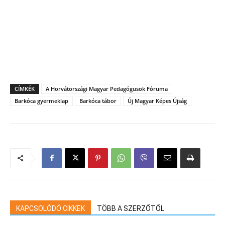
CÍMKÉK
A Horvátországi Magyar Pedagógusok Fóruma
Barkóca gyermeklap
Barkóca tábor
Új Magyar Képes Újság
KAPCSOLÓDÓ CIKKEK
TÖBB A SZERZŐTŐL