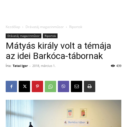
Kezdőlap
Drávatáj magazinműsor
Riportok
Drávatáj magazinműsor
Riportok
Mátyás király volt a témája
az idei Barkóca-tábornak
Írta:
Tatai Igor
-
2018, március 1.
439