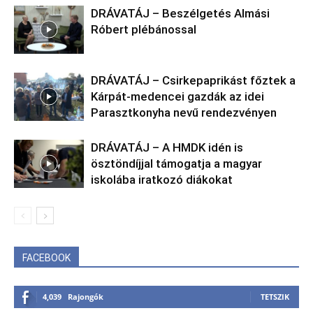
DRÁVATÁJ – Beszélgetés Almási
Róbert plébánossal
DRÁVATÁJ – Csirkepaprikást főztek a
Kárpát-medencei gazdák az idei
Parasztkonyha nevű rendezvényen
DRÁVATÁJ – A HMDK idén is
ösztöndíjjal támogatja a magyar
iskolába iratkozó diákokat
FACEBOOK
4,039
Rajongók
TETSZIK