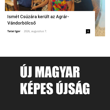
Ismét Csúzára került az Agrár-
Vándorbölcső
Tatai Igor
-
2026, augusztus 7.
0