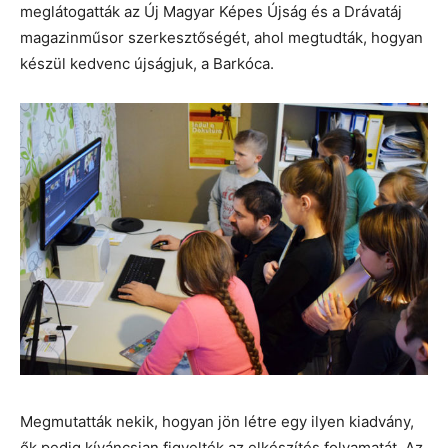
meglátogatták az Új Magyar Képes Újság és a Drávatáj
magazinműsor szerkesztőségét, ahol megtudták, hogyan
készül kedvenc újságjuk, a Barkóca.
Megmutatták nekik, hogyan jön létre egy ilyen kiadvány,
ők pedig kíváncsian figyelték az elkészítés folyamatát. Az