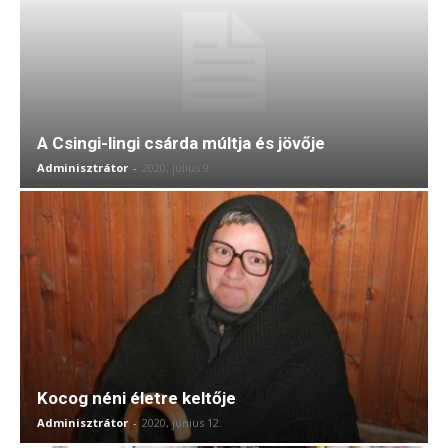
A Csingi-lingi csárda múltja és jövője
Adminisztrátor
-
2020, július 9.
Kocog néni életre keltője
Adminisztrátor
-
2020, június 12.