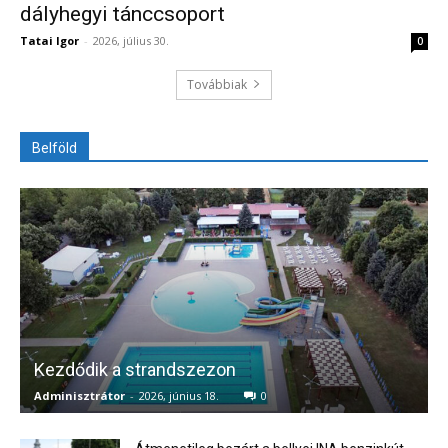
dályhegyi tánccsoport
Tatai Igor
-
2026, július 30.
0
Továbbiak
Belföld
Kezdődik a strandszezon
Adminisztrátor
-
2026, június 18.
0