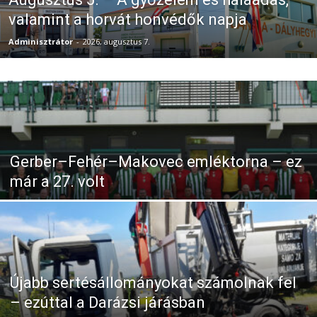
valamint a horvát honvédők napja
Adminisztrátor
-
2026, augusztus 7.
Gerber–Fehér–Makovec emléktorna – ez
már a 27. volt
Újabb sertésállományokat számolnak fel
– ezúttal a Darázsi járásban