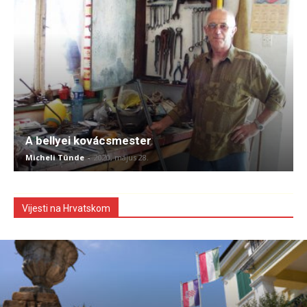
A bellyei kovácsmester
Micheli Tünde
-
2020, május 28.
Vijesti na Hrvatskom