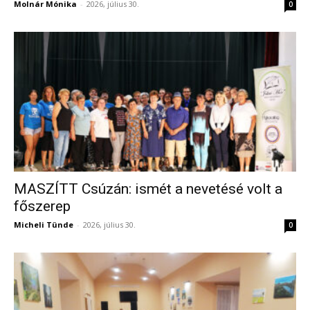
Molnár Mónika
-
2026, július 30.
0
MASZÍTT Csúzán: ismét a nevetésé volt a
főszerep
Micheli Tünde
-
2026, július 30.
0