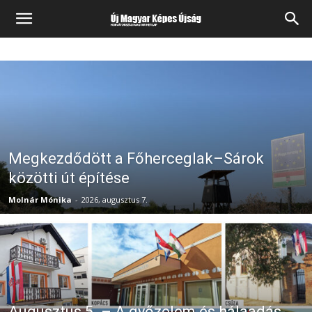
Megkezdődött a Főherceglak–Sárok
közötti út építése
Molnár Mónika
-
2026, augusztus 7.
Augusztus 5. – A győzelem és hálaadás,