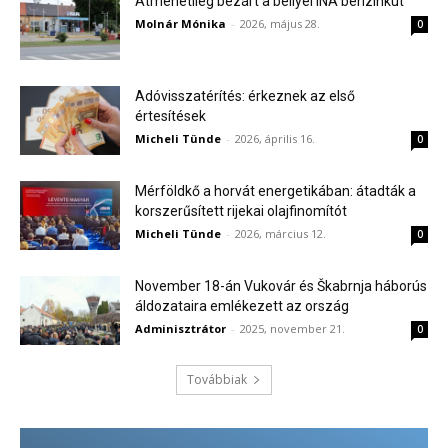
Átmenetileg bezárt a bellyei INA benzinkút
Molnár Mónika
-
2026, május 28.
0
Adóvisszatérítés: érkeznek az első
értesítések
Micheli Tünde
-
2026, április 16.
0
Mérföldkő a horvát energetikában: átadták a
korszerűsített rijekai olajfinomítót
Micheli Tünde
-
2026, március 12.
0
November 18-án Vukovár és Škabrnja háborús
áldozataira emlékezett az ország
Adminisztrátor
-
2025, november 21.
0
Továbbiak