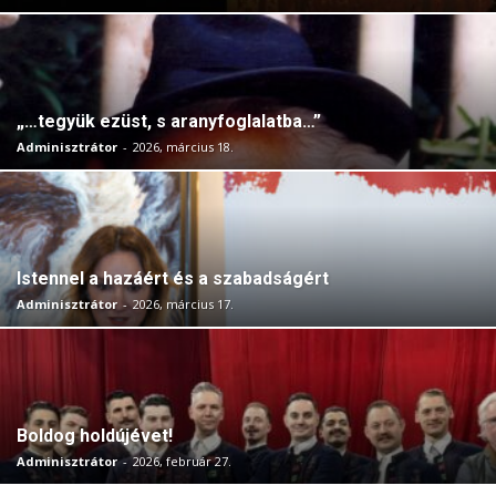
„…tegyük ezüst, s aranyfoglalatba…”
Adminisztrátor
-
2026, március 18.
Istennel a hazáért és a szabadságért
Adminisztrátor
-
2026, március 17.
Boldog holdújévet!
Adminisztrátor
-
2026, február 27.