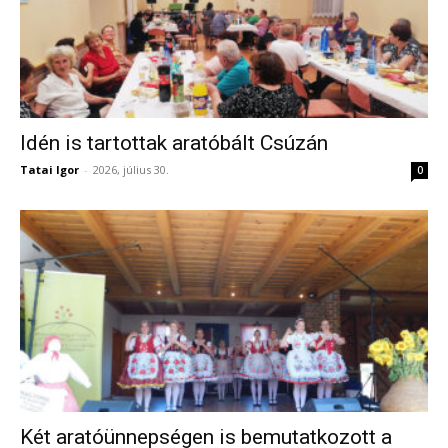
Idén is tartottak aratóbált Csúzán
Tatai Igor
-
2026, július 30.
0
Két aratóünnepségen is bemutatkozott a