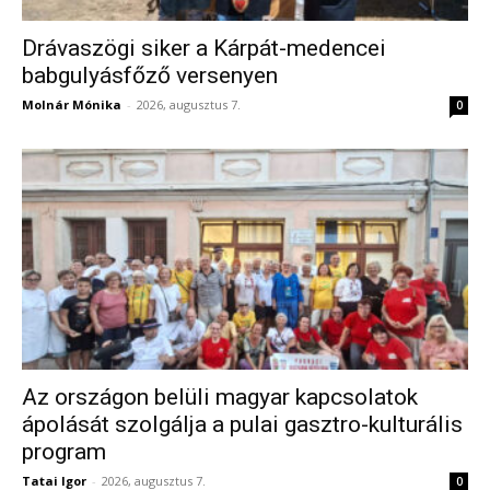
Drávaszögi siker a Kárpát-medencei
babgulyásfőző versenyen
Molnár Mónika
-
2026, augusztus 7.
0
Az országon belüli magyar kapcsolatok
ápolását szolgálja a pulai gasztro-kulturális
program
Tatai Igor
-
2026, augusztus 7.
0