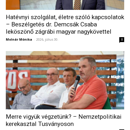
Hatévnyi szolgálat, életre szóló kapcsolatok
– Beszélgetés dr. Demcsák Csaba
leköszönő zágrábi magyar nagykövettel
Molnár Mónika
-
2026, július 30.
0
Merre vigyük végzetünk? – Nemzetpolitikai
kerekasztal Tusványoson