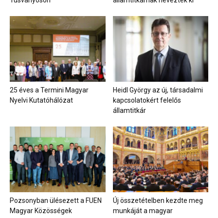
25 éves a Termini Magyar
Heidl György az új, társadalmi
Nyelvi Kutatóhálózat
kapcsolatokért felelős
államtitkár
Pozsonyban ülésezett a FUEN
Új összetételben kezdte meg
Magyar Közösségek
munkáját a magyar