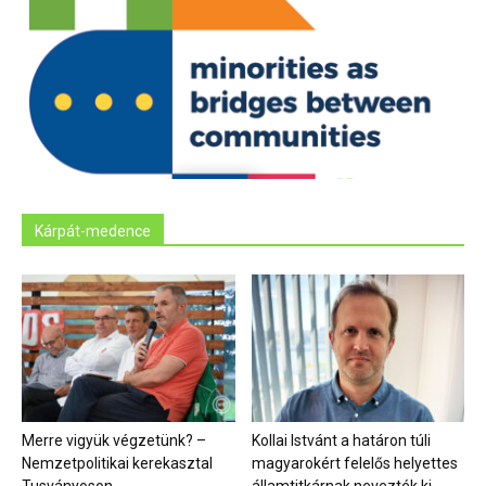
Kárpát-medence
Merre vigyük végzetünk? –
Kollai Istvánt a határon túli
Nemzetpolitikai kerekasztal
magyarokért felelős helyettes
Tusványoson
államtitkárnak nevezték ki