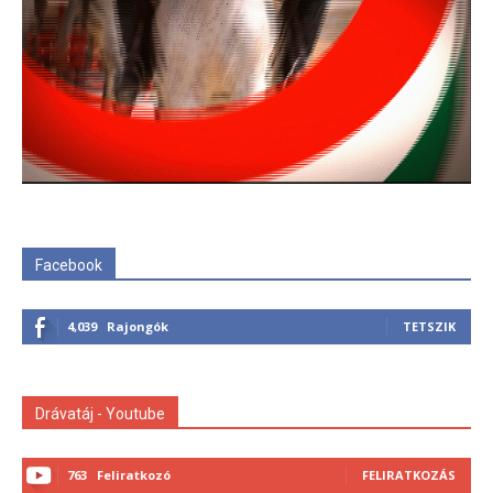
Facebook
4,039
Rajongók
TETSZIK
Drávatáj - Youtube
763
Feliratkozó
FELIRATKOZÁS