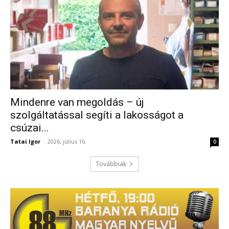
Mindenre van megoldás – új
szolgáltatással segíti a lakosságot a
csúzai...
Tatai Igor
-
2026, július 16.
0
Továbbiak