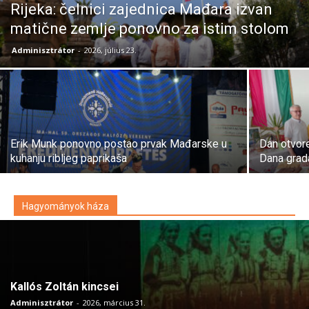
Rijeka: čelnici zajednica Mađara izvan
matične zemlje ponovno za istim stolom
Adminisztrátor
-
2026, július 23.
Erik Munk ponovno postao prvak Mađarske u
Dan otvor
kuhanju ribljeg paprikaša
Dana grad
Hagyományok háza
Kallós Zoltán kincsei
Adminisztrátor
-
2026, március 31.