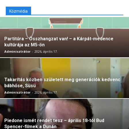
Közmédia
Partitúra – Összhangzat van! – a Kárpát-medence
kultúrája az M5-ön
Adminisztrátor
-
2026, április 17.
Takarítás közben született meg generációk kedvenc
bábhőse, Süsü
Adminisztrátor
-
2026, április 17.
Piedone ismét rendet tesz – április 18-tól Bud
Spencer-filmek a Dunán