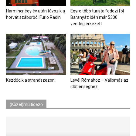
Harmincnégy év után távozik a
Egyre több turista fedezi föl
horvát száborból Furio Radin
Baranyát: idén már 5300
vendég érkezett
Kezdődik a strandszezon
Levél Rómához – Vallomás az
időtlenséghez
(Közel)múltidéző