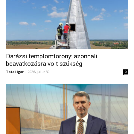
Darázsi templomtorony: azonnali
beavatkozásra volt szükség
Tatai Igor
-
2026, július 30.
0