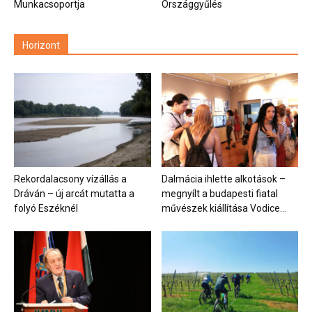
Munkacsoportja
Országgyűlés
Horizont
Rekordalacsony vízállás a
Dalmácia ihlette alkotások –
Dráván – új arcát mutatta a
megnyílt a budapesti fiatal
folyó Eszéknél
művészek kiállítása Vodice...