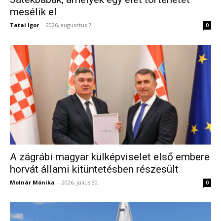
mesélik el
Tatai Igor
-
2026, augusztus 7.
0
A zágrábi magyar külképviselet első embere
horvát állami kitüntetésben részesült
Molnár Mónika
-
2026, július 30.
0