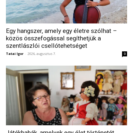
Egy hangszer, amely egy életre szólhat –
közös összefogással segíthetjük a
szentlászlói csellótehetséget
Tatai Igor
-
2026, augusztus 7.
0
Játékbabák, amelyek egy élet történetét