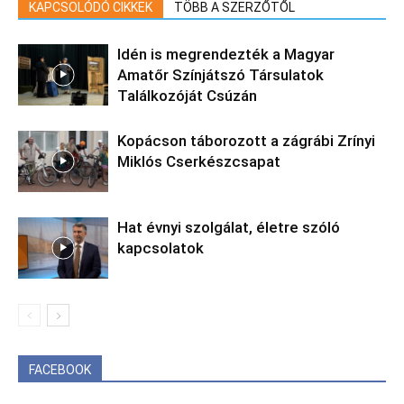
KAPCSOLÓDÓ CIKKEK
TÖBB A SZERZŐTŐL
Idén is megrendezték a Magyar
Amatőr Színjátszó Társulatok
Találkozóját Csúzán
Kopácson táborozott a zágrábi Zrínyi
Miklós Cserkészcsapat
Hat évnyi szolgálat, életre szóló
kapcsolatok
FACEBOOK