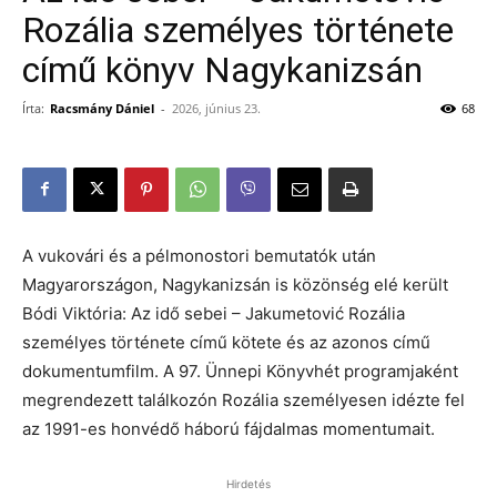
Rozália személyes története
című könyv Nagykanizsán
Írta:
Racsmány Dániel
-
2026, június 23.
68
A vukovári és a pélmonostori bemutatók után
Magyarországon, Nagykanizsán is közönség elé került
Bódi Viktória: Az idő sebei – Jakumetović Rozália
személyes története című kötete és az azonos című
dokumentumfilm. A 97. Ünnepi Könyvhét programjaként
megrendezett találkozón Rozália személyesen idézte fel
az 1991-es honvédő háború fájdalmas momentumait.
Hirdetés