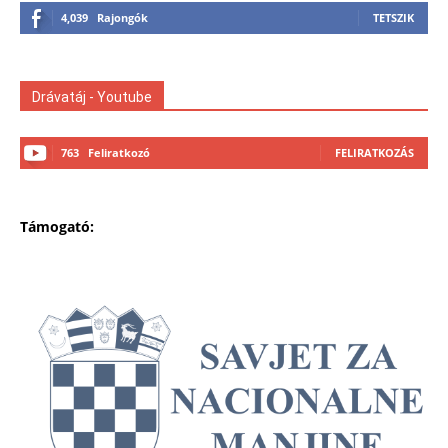
4,039
Rajongók
TETSZIK
Drávatáj - Youtube
763
Feliratkozó
FELIRATKOZÁS
Támogató: