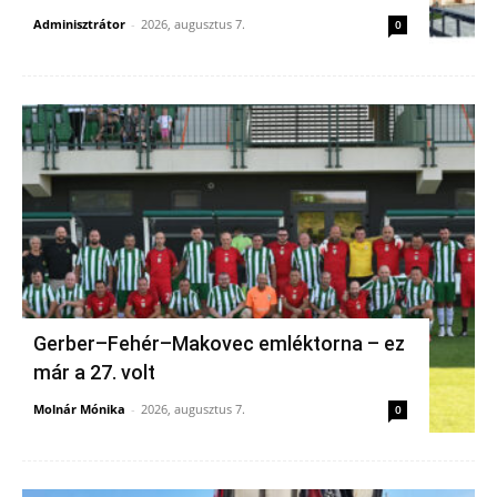
Adminisztrátor
-
2026, augusztus 7.
0
Gerber–Fehér–Makovec emléktorna – ez
már a 27. volt
Molnár Mónika
-
2026, augusztus 7.
0