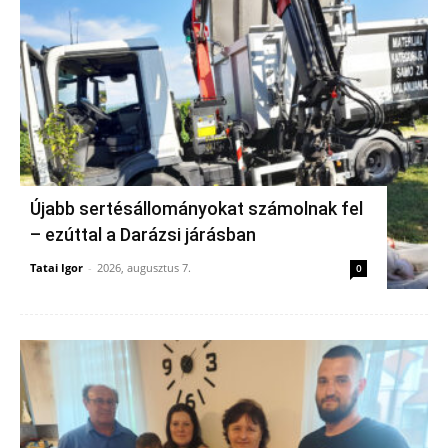
Újabb sertésállományokat számolnak fel
– ezúttal a Darázsi járásban
Tatai Igor
-
2026, augusztus 7.
0