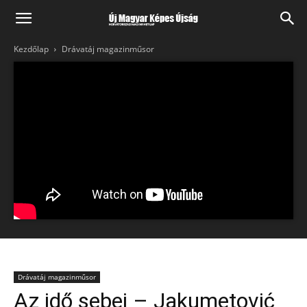
Kezdőlap
Drávatáj magazinműsor
Drávatáj magazinműsor
Az idő sebei – Jakumetović