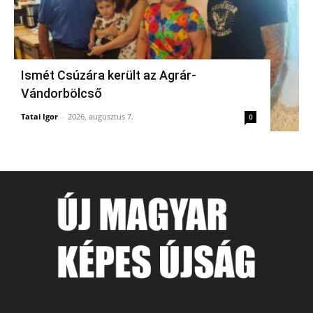
Ismét Csúzára került az Agrár-
Vándorbölcső
Tatai Igor
-
2026, augusztus 7.
0