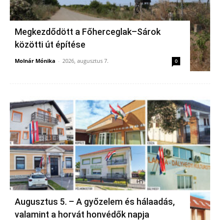
Megkezdődött a Főherceglak–Sárok
közötti út építése
Molnár Mónika
-
2026, augusztus 7.
0
Augusztus 5. – A győzelem és hálaadás,
valamint a horvát honvédők napja