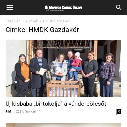
Kezdőlap
Címkék
HMDK Gazdakör
Címke: HMDK Gazdakör
Új kisbaba „birtokolja” a vándorbölcsőt
F.M.
-
2021, február 11.
0