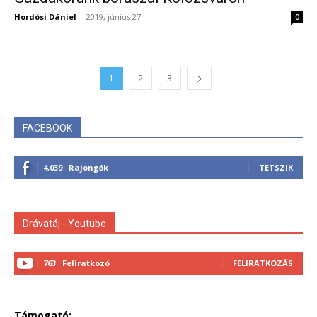
Hordósi Dániel
-
2019, június 27.
0
1
2
3
FACEBOOK
4,039
Rajongók
TETSZIK
Drávatáj - Youtube
763
Feliratkozó
FELIRATKOZÁS
Támogató: