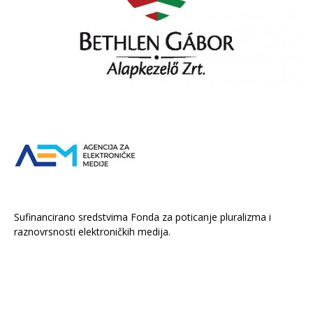
Sufinancirano sredstvima Fonda za poticanje pluralizma i
raznovrsnosti elektroničkih medija.