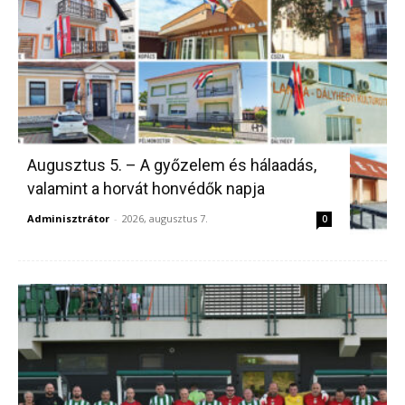
Augusztus 5. – A győzelem és hálaadás,
valamint a horvát honvédők napja
Adminisztrátor
-
2026, augusztus 7.
0