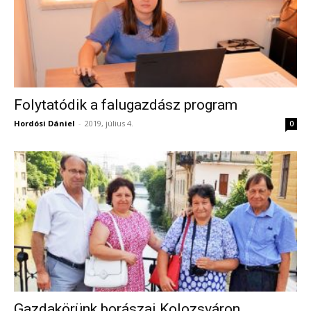
Folytatódik a falugazdász program
Hordósi Dániel
-
2019, július 4.
0
Gazdakörünk borászai Kolozsváron