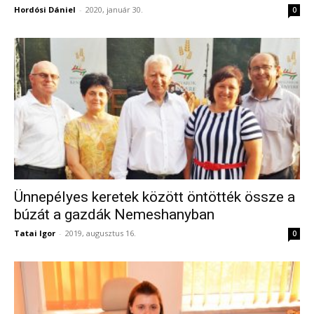
Hordósi Dániel
-
2020, január 30.
0
Ünnepélyes keretek között öntötték össze a
búzát a gazdák Nemeshanyban
Tatai Igor
-
2019, augusztus 16.
0