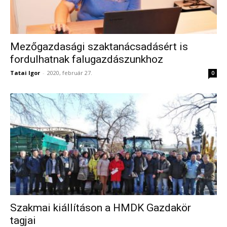
Mezőgazdasági szaktanácsadásért is
fordulhatnak falugazdászunkhoz
Tatai Igor
-
2020, február 27.
0
Szakmai kiállításon a HMDK Gazdakör
tagjai