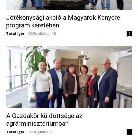
Jótékonysági akció a Magyarok Kenyere
program keretében
Tatai Igor
-
2020, október 15.
0
A Gazdakör küldöttsége az
agrárminisztériumban
Tatai Igor
-
2020, június 26.
0