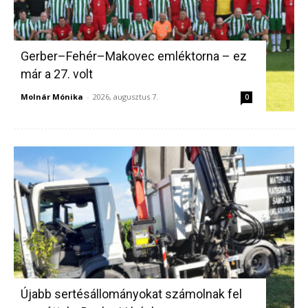
Gerber–Fehér–Makovec emléktorna – ez
már a 27. volt
Molnár Mónika
-
2026, augusztus 7.
0
Újabb sertésállományokat számolnak fel