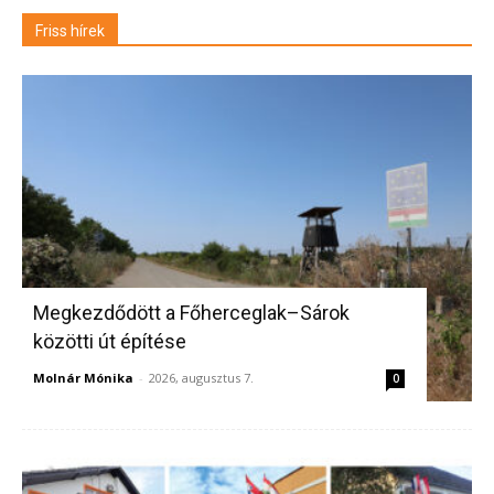
Friss hírek
Megkezdődött a Főherceglak–Sárok
közötti út építése
Molnár Mónika
-
2026, augusztus 7.
0