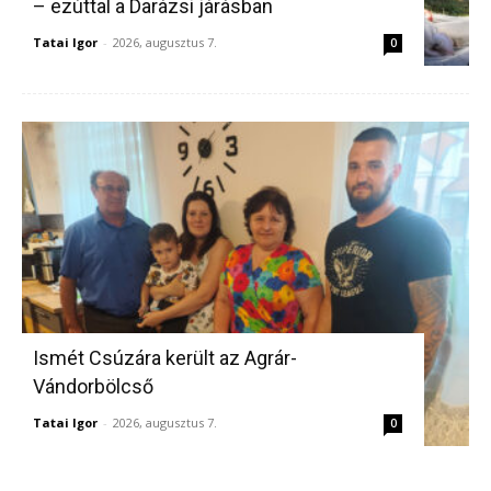
– ezúttal a Darázsi járásban
Tatai Igor
-
2026, augusztus 7.
0
Ismét Csúzára került az Agrár-
Vándorbölcső
Tatai Igor
-
2026, augusztus 7.
0