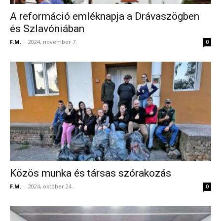
A reformáció emléknapja a Drávaszögben
és Szlavóniában
F.M.
-
2024, november 7.
0
Közös munka és társas szórakozás
F.M.
-
2024, október 24.
0