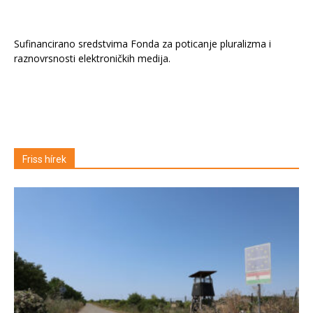
Sufinancirano sredstvima Fonda za poticanje pluralizma i
raznovrsnosti elektroničkih medija.
Friss hírek