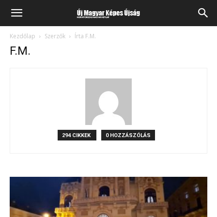
Kezdőlap
Szerzők
Írta F.M.
F.M.
294 CIKKEK
0 HOZZÁSZÓLÁS