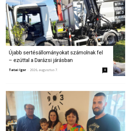
Újabb sertésállományokat számolnak fel
– ezúttal a Darázsi járásban
Tatai Igor
-
2026, augusztus 7.
0