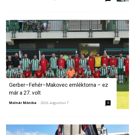
Gerber–Fehér–Makovec emléktorna – ez
már a 27. volt
Molnár Mónika
-
2026, augusztus 7.
0