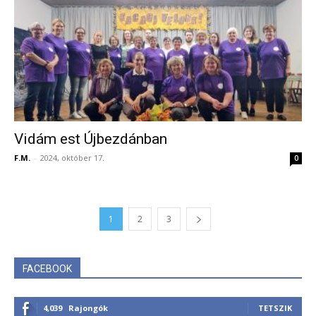
Vidám est Újbezdánban
F.M.
-
2024, október 17.
0
1
2
3
FACEBOOK
4,039
Rajongók
TETSZIK