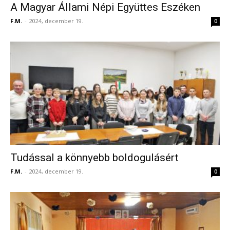
A Magyar Állami Népi Együttes Eszéken
F.M.
-
2024, december 19.
0
Tudással a könnyebb boldogulásért
F.M.
-
2024, december 19.
0