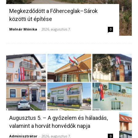
Megkezdődött a Főherceglak–Sárok
közötti út építése
Molnár Mónika
-
2026, augusztus 7.
0
Augusztus 5. – A győzelem és hálaadás,
valamint a horvát honvédők napja
Adminisztrátor
-
2026, augusztus 7.
0