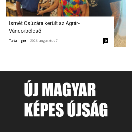
Ismét Csúzára került az Agrár-
Vándorbölcső
Tatai Igor
-
2026, augusztus 7.
0