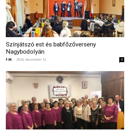
Színjátszó est és babfőzőverseny
Nagybodolyán
F.M.
-
2024, december 12.
0