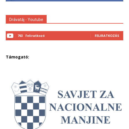
Drávatáj - Youtube
763
Feliratkozó
FELIRATKOZÁS
Támogató: