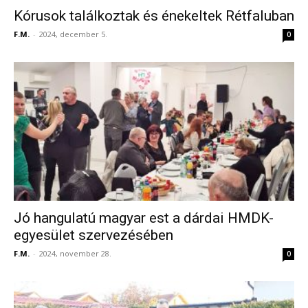
Kórusok találkoztak és énekeltek Rétfaluban
F.M.
-
2024, december 5.
0
Jó hangulatú magyar est a dárdai HMDK-
egyesület szervezésében
F.M.
-
2024, november 28.
0