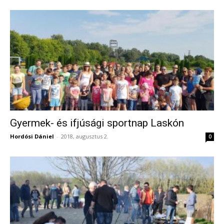
Gyermek- és ifjúsági sportnap Laskón
Hordósi Dániel
-
2018, augusztus 2.
0