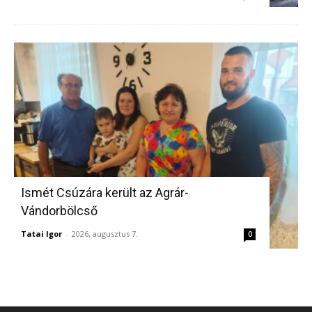
Ismét Csúzára került az Agrár-
Vándorbölcső
Tatai Igor
-
2026, augusztus 7.
0