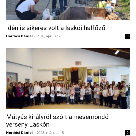
Idén is sikeres volt a laskói halfőző
Hordósi Dániel
-
2018, április 12.
0
Mátyás királyról szólt a mesemondó
verseny Laskón
Hordósi Dániel
-
2018, március 15.
0