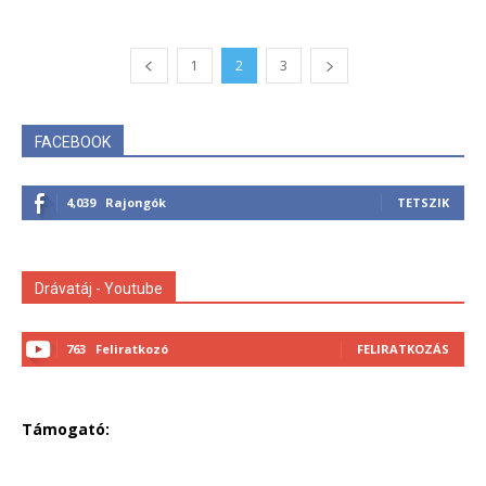
1
2
3
FACEBOOK
4,039
Rajongók
TETSZIK
Drávatáj - Youtube
763
Feliratkozó
FELIRATKOZÁS
Támogató: