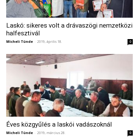
Laskó: sikeres volt a drávaszögi nemzetközi
halfesztivál
Micheli Tünde
-
2019, április 18.
0
Éves közgyűlés a laskói vadászoknál
Micheli Tünde
-
2019, március 28.
0