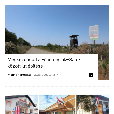
Megkezdődött a Főherceglak–Sárok
közötti út építése
Molnár Mónika
-
2026, augusztus 7.
0