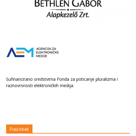
Sufinancirano sredstvima Fonda za poticanje pluralizma i
raznovrsnosti elektroničkih medija.
Friss hírek