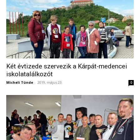
Két évtizede szervezik a Kárpát-medencei
iskolatalálkozót
Micheli Tünde
-
2019, május 23.
0