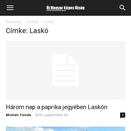
Kezdőlap
Címkék
Laskó
Címke: Laskó
Három nap a paprika jegyében Laskón
Micheli Tünde
-
2019, szeptember 26.
0