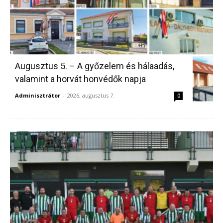
Augusztus 5. – A győzelem és hálaadás,
valamint a horvát honvédők napja
Adminisztrátor
-
2026, augusztus 7.
0