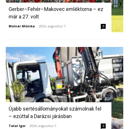
Gerber–Fehér–Makovec emléktorna – ez
már a 27. volt
Molnár Mónika
-
2026, augusztus 7.
0
Újabb sertésállományokat számolnak fel
– ezúttal a Darázsi járásban
Tatai Igor
-
2026, augusztus 7.
0