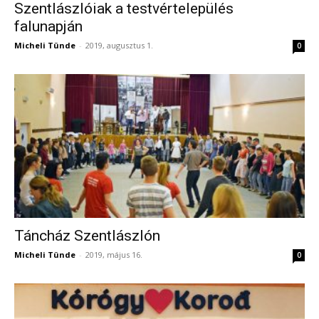
Szentlászlóiak a testvértelepülés
falunapján
Micheli Tünde
-
2019, augusztus 1.
0
Táncház Szentlászlón
Micheli Tünde
-
2019, május 16.
0