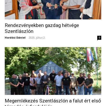
Rendezvényekben gazdag hétvége
Szentlászlón
Hordósi Dániel
-
2020, július 2.
0
Megemlékezés Szentlászlón a falut ért első