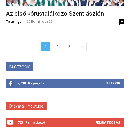
Az első kórustalálkozó Szentlászlón
Tatai Igor
-
2019, március 28.
0
1
2
3
FACEBOOK
4,039
Rajongók
TETSZIK
Drávatáj - Youtube
763
Feliratkozó
FELIRATKOZÁS