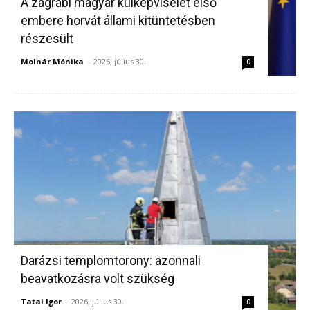
A zágrábi magyar külképviselet első
embere horvát állami kitüntetésben
részesült
Molnár Mónika
-
2026, július 30.
0
Darázsi templomtorony: azonnali
beavatkozásra volt szükség
Tatai Igor
-
2026, július 30.
0