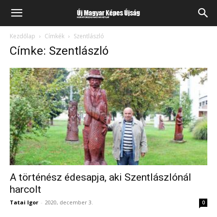
Kezdőlap
Címkék
Szentlászló
Címke: Szentlászló
A történész édesapja, aki Szentlászlónál
harcolt
Tatai Igor
-
2020, december 3.
0