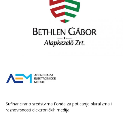
Sufinancirano sredstvima Fonda za poticanje pluralizma i
raznovrsnosti elektroničkih medija.