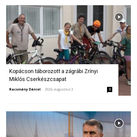
Kopácson táborozott a zágrábi Zrínyi
Miklós Cserkészcsapat
Racsmány Dániel
-
2026, augusztus 3.
0