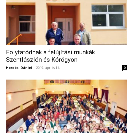
Folytatódnak a felújítási munkák
Szentlászlón és Kórógyon
Hordósi Dániel
-
2019, április 11.
0