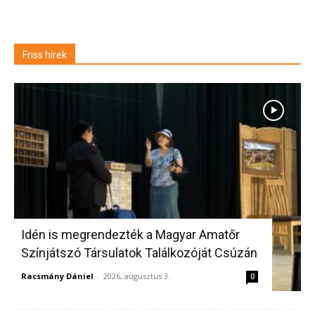
Friss hírek
Idén is megrendezték a Magyar Amatőr
Színjátszó Társulatok Találkozóját Csúzán
Racsmány Dániel
-
2026, augusztus 3.
0