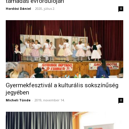
támadás évfordulóján
Hordósi Dániel
-
2020, július 2.
0
Gyermekfesztivál a kulturális sokszínűség
jegyében
Micheli Tünde
-
2019, november 14.
0