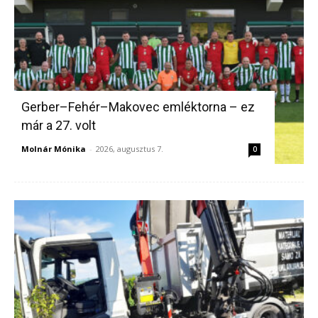
Gerber–Fehér–Makovec emléktorna – ez
már a 27. volt
Molnár Mónika
-
2026, augusztus 7.
0