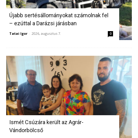
Újabb sertésállományokat számolnak fel
– ezúttal a Darázsi járásban
Tatai Igor
-
2026, augusztus 7.
0
Ismét Csúzára került az Agrár-
Vándorbölcső