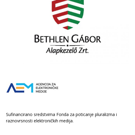
Sufinancirano sredstvima Fonda za poticanje pluralizma i
raznovrsnosti elektroničkih medija.