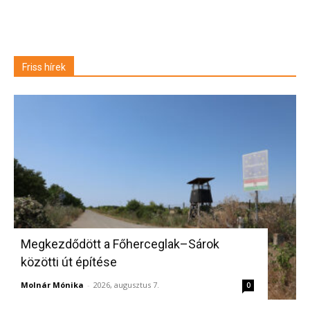
Friss hírek
Megkezdődött a Főherceglak–Sárok
közötti út építése
Molnár Mónika
-
2026, augusztus 7.
0