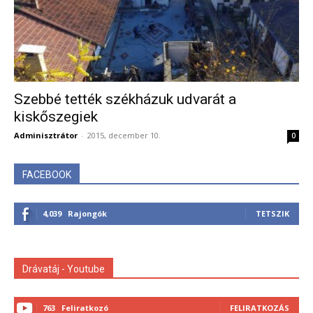
Szebbé tették székházuk udvarát a
kiskőszegiek
Adminisztrátor
-
2015, december 10.
0
FACEBOOK
4,039
Rajongók
TETSZIK
Drávatáj - Youtube
763
Feliratkozó
FELIRATKOZÁS