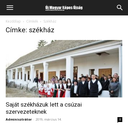
Kezdőlap
Címkék
Székház
Címke: székház
Saját székházuk lett a csúzai
szervezeteknek
Adminisztrátor
-
2019, március 14.
0