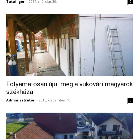
Tatai Igor
-
2017, március 30.
0
Folyamatosan újul meg a vukovári magyarok
székháza
Adminisztrátor
-
2015, december 10.
0