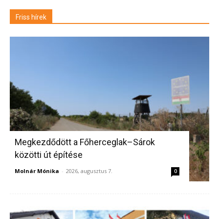
Friss hírek
Megkezdődött a Főherceglak–Sárok
közötti út építése
Molnár Mónika
-
2026, augusztus 7.
0