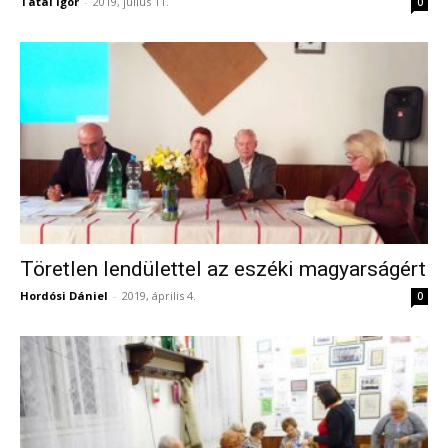
Tatai Igor
-
2019, július 11.
0
Töretlen lendülettel az eszéki magyarságért
Hordósi Dániel
-
2019, április 4.
0