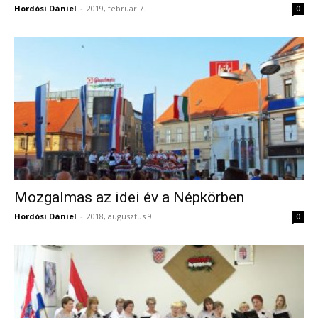
Hordósi Dániel
-
2019, február 7.
0
Mozgalmas az idei év a Népkörben
Hordósi Dániel
-
2018, augusztus 9.
0