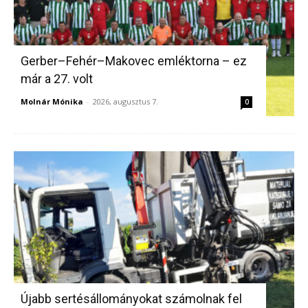
Gerber–Fehér–Makovec emléktorna – ez
már a 27. volt
Molnár Mónika
-
2026, augusztus 7.
0
Újabb sertésállományokat számolnak fel