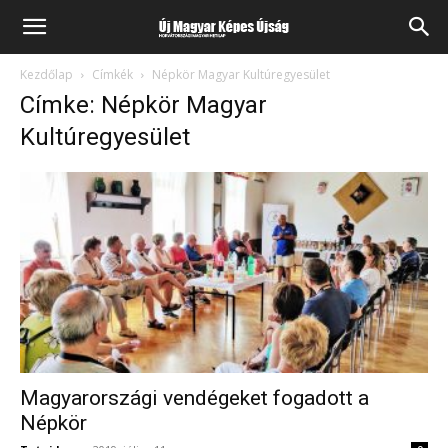
Kezdőlap
Címkék
Népkör Magyar Kultúregyesület
Címke: Népkör Magyar
Kultúregyesület
Magyarországi vendégeket fogadott a
Népkör