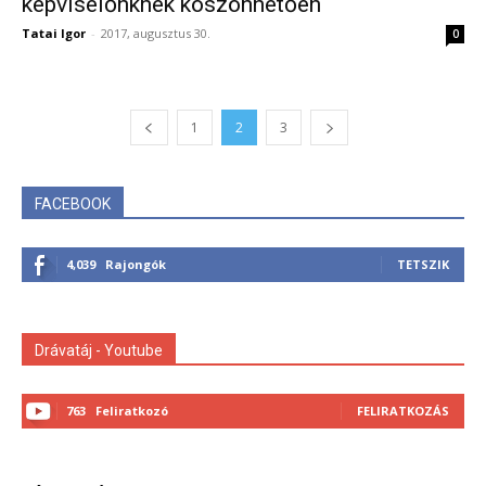
képviselőnknek köszönhetően
Tatai Igor
-
2017, augusztus 30.
0
1
2
3
FACEBOOK
4,039
Rajongók
TETSZIK
Drávatáj - Youtube
763
Feliratkozó
FELIRATKOZÁS