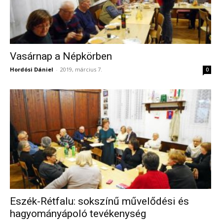
Vasárnap a Népkörben
Hordósi Dániel
-
2019, március 7.
0
Eszék-Rétfalu: sokszínű művelődési és
hagyományápoló tevékenység