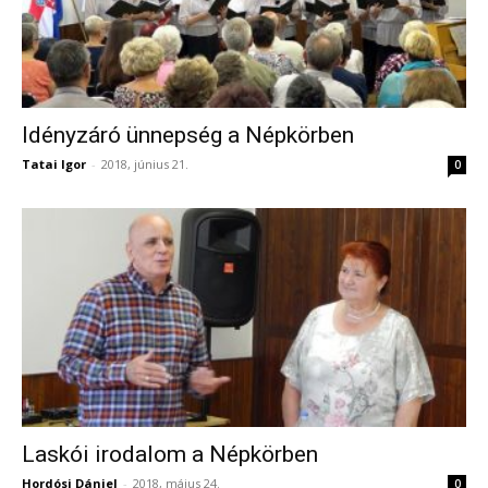
Idényzáró ünnepség a Népkörben
Tatai Igor
-
2018, június 21.
0
Laskói irodalom a Népkörben
Hordósi Dániel
-
2018, május 24.
0