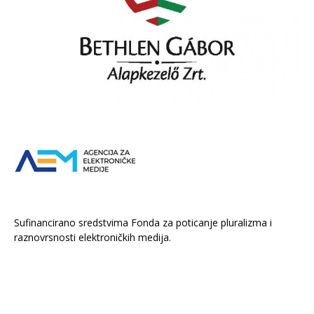
Sufinancirano sredstvima Fonda za poticanje pluralizma i
raznovrsnosti elektroničkih medija.