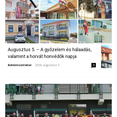
Augusztus 5. – A győzelem és hálaadás,
valamint a horvát honvédők napja
Adminisztrátor
-
2026, augusztus 7.
0