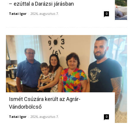
– ezúttal a Darázsi járásban
Tatai Igor
-
2026, augusztus 7.
0
Ismét Csúzára került az Agrár-
Vándorbölcső
Tatai Igor
-
2026, augusztus 7.
0