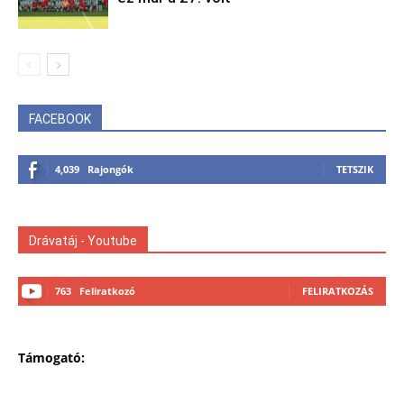
FACEBOOK
4,039
Rajongók
TETSZIK
Drávatáj - Youtube
763
Feliratkozó
FELIRATKOZÁS
Támogató: