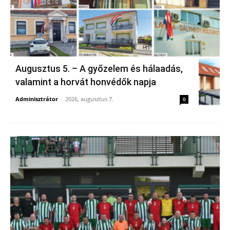
Augusztus 5. – A győzelem és hálaadás,
valamint a horvát honvédők napja
Adminisztrátor
-
2026, augusztus 7.
0