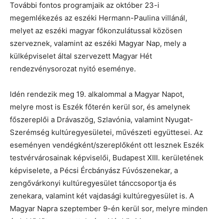
További fontos programjaik az október 23-i
megemlékezés az eszéki Hermann-Paulina villánál,
melyet az eszéki magyar főkonzulátussal közösen
szerveznek, valamint az eszéki Magyar Nap, mely a
külképviselet által szervezett Magyar Hét
rendezvénysorozat nyitó eseménye.
Idén rendezik meg 19. alkalommal a Magyar Napot,
melyre most is Eszék főterén kerül sor, és amelynek
főszereplői a Drávaszög, Szlavónia, valamint Nyugat-
Szerémség kultúregyesületei, művészeti együttesei. Az
eseményen vendégként/szereplőként ott lesznek Eszék
testvérvárosainak képviselői, Budapest XIII. kerületének
képviselete, a Pécsi Ércbányász Fúvószenekar, a
zengővárkonyi kultúregyesület tánccsoportja és
zenekara, valamint két vajdasági kultúregyesület is. A
Magyar Napra szeptember 9-én kerül sor, melyre minden