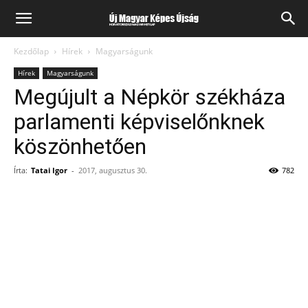
Kezdőlap
Hírek
Magyarságunk
Hírek
Magyarságunk
Megújult a Népkör székháza
parlamenti képviselőnknek
köszönhetően
Írta:
Tatai Igor
-
2017, augusztus 30.
782