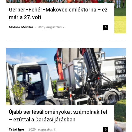
Gerber–Fehér–Makovec emléktorna – ez
már a 27. volt
Molnár Mónika
-
2026, augusztus 7.
0
Újabb sertésállományokat számolnak fel
– ezúttal a Darázsi járásban
Tatai Igor
-
2026, augusztus 7.
0