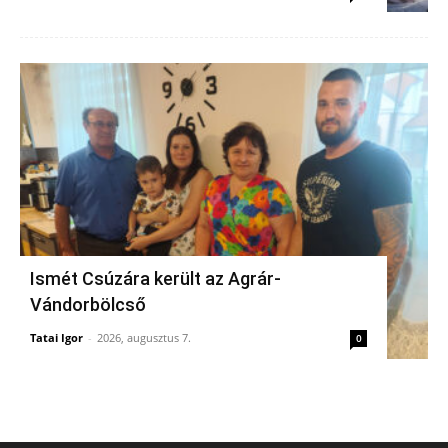
Ismét Csúzára került az Agrár-
Vándorbölcső
Tatai Igor
-
2026, augusztus 7.
0