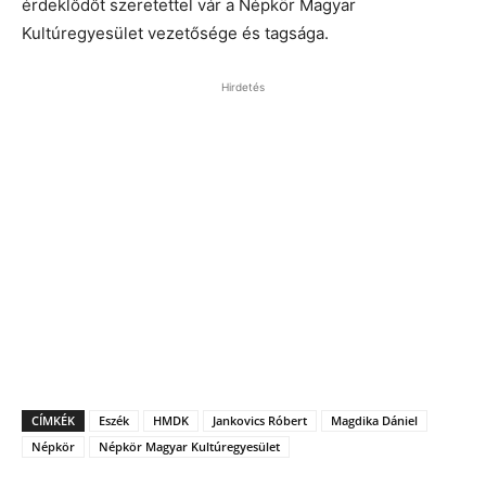
érdeklődőt szeretettel vár a Népkör Magyar
Kultúregyesület vezetősége és tagsága.
Hirdetés
CÍMKÉK
Eszék
HMDK
Jankovics Róbert
Magdika Dániel
Népkör
Népkör Magyar Kultúregyesület