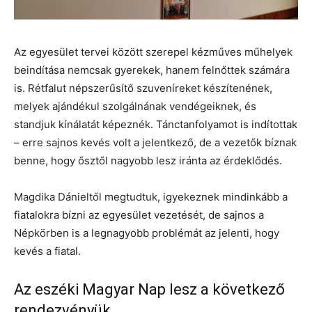
Az egyesület tervei között szerepel kézműves műhelyek
beindítása nemcsak gyerekek, hanem felnőttek számára
is. Rétfalut népszerűsítő szuveníreket készítenének,
melyek ajándékul szolgálnának vendégeiknek, és
standjuk kínálatát képeznék. Tánctanfolyamot is indítottak
– erre sajnos kevés volt a jelentkező, de a vezetők bíznak
benne, hogy ősztől nagyobb lesz iránta az érdeklődés.
Magdika Dánieltől megtudtuk, igyekeznek mindinkább a
fiatalokra bízni az egyesület vezetését, de sajnos a
Népkörben is a legnagyobb problémát az jelenti, hogy
kevés a fiatal.
Az eszéki Magyar Nap lesz a következő
rendezvényük