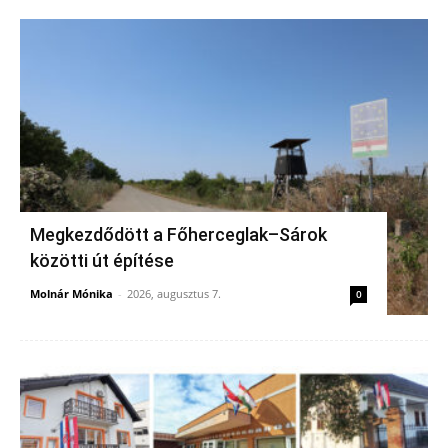
Megkezdődött a Főherceglak–Sárok
közötti út építése
Molnár Mónika
-
2026, augusztus 7.
0