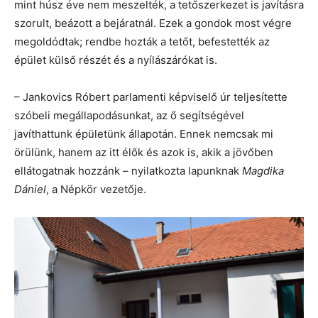
mint húsz éve nem meszelték, a tetőszerkezet is javításra
szorult, beázott a bejáratnál. Ezek a gondok most végre
megoldódtak; rendbe hozták a tetőt, befestették az
épület külső részét és a nyílászárókat is.
– Jankovics Róbert parlamenti képviselő úr teljesítette
szóbeli megállapodásunkat, az ő segítségével
javíthattunk épületünk állapotán. Ennek nemcsak mi
örülünk, hanem az itt élők és azok is, akik a jövőben
ellátogatnak hozzánk – nyilatkozta lapunknak
Magdika
Dániel
, a Népkör vezetője.