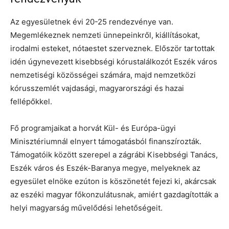
Az egyesületnek évi 20-25 rendezvénye van.
Megemlékeznek nemzeti ünnepeinkről, kiállításokat,
irodalmi esteket, nótaestet szerveznek. Először tartottak
idén úgynevezett kisebbségi kórustalálkozót Eszék város
nemzetiségi közösségei számára, majd nemzetközi
kórusszemlét vajdasági, magyarországi és hazai
fellépőkkel.
Fő programjaikat a horvát Kül- és Európa-ügyi
Minisztériumnál elnyert támogatásból finanszírozták.
Támogatóik között szerepel a zágrábi Kisebbségi Tanács,
Eszék város és Eszék-Baranya megye, melyeknek az
egyesület elnöke ezúton is köszönetét fejezi ki, akárcsak
az eszéki magyar főkonzulátusnak, amiért gazdagították a
helyi magyarság művelődési lehetőségeit.