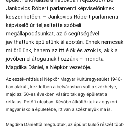
Jankovics Róbert parlamenti képviselőnknek
köszönhetően. – Jankovics Róbert parlamenti
képviselő úr teljesítette szóbeli
megállapodásunkat, az ő segítségével
javíthattunk épületünk állapotán. Ennek nemcsak
mi örülünk, hanem az itt élők és azok is, akik a
jövőben ellátogatnak hozzánk – mondta
Magdika Dániel, a Népkör vezetője.
Az eszék-rétfalusi Népkör Magyar Kultúregyesület 1946-
ban alakult, kezdetben a belvárosban volt a székhelye,
majd az ’50-es években vásároltak egy épületet a
rétfalusi Petőfi utcában. Később átköltöztek az egykori
magyar iskola épületébe, itt van a székhelyük ma is.
Magdika Dánieltől megtudtuk, az épület külső részét több