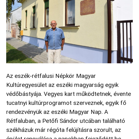
Az eszék-rétfalusi Népkör Magyar
Kultúregyesület az eszéki magyarság egyik
védőbástyája. Vegyes kart működtetnek, évente
tucatnyi kultúrprogramot szerveznek, egyik fő
rendezvényük az eszéki Magyar Nap. A
Rétfaluban, a Petőfi Sándor utcában található
székházuk már régóta felújításra szorult, az
épület renoválása a napokban fejeződött be