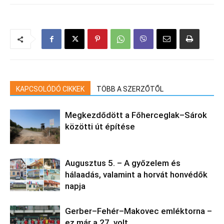
KAPCSOLÓDÓ CIKKEK
TÖBB A SZERZŐTŐL
Megkezdődött a Főherceglak–Sárok
közötti út építése
Augusztus 5. – A győzelem és
hálaadás, valamint a horvát honvédők
napja
Gerber–Fehér–Makovec emléktorna –
ez már a 27. volt