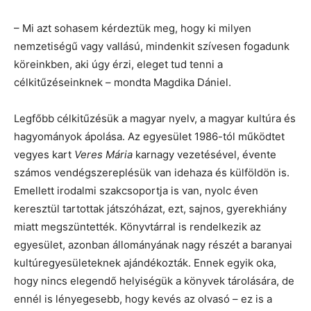
– Mi azt sohasem kérdeztük meg, hogy ki milyen
nemzetiségű vagy vallású, mindenkit szívesen fogadunk
köreinkben, aki úgy érzi, eleget tud tenni a
célkitűzéseinknek – mondta Magdika Dániel.
Legfőbb célkitűzésük a magyar nyelv, a magyar kultúra és
hagyományok ápolása. Az egyesület 1986-tól működtet
vegyes kart
Veres Mária
karnagy vezetésével, évente
számos vendégszereplésük van idehaza és külföldön is.
Emellett irodalmi szakcsoportja is van, nyolc éven
keresztül tartottak játszóházat, ezt, sajnos, gyerekhiány
miatt megszüntették. Könyvtárral is rendelkezik az
egyesület, azonban állományának nagy részét a baranyai
kultúregyesületeknek ajándékozták. Ennek egyik oka,
hogy nincs elegendő helyiségük a könyvek tárolására, de
ennél is lényegesebb, hogy kevés az olvasó – ez is a