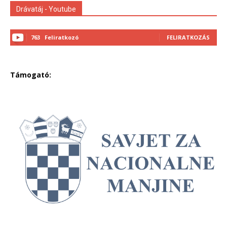
Drávatáj - Youtube
763
Feliratkozó
FELIRATKOZÁS
Támogató: