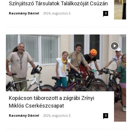
Színjátszó Társulatok Találkozóját Csúzán
Racsmány Dániel
-
2026, augusztus 3.
0
Kopácson táborozott a zágrábi Zrínyi
Miklós Cserkészcsapat
Racsmány Dániel
-
2026, augusztus 3.
0