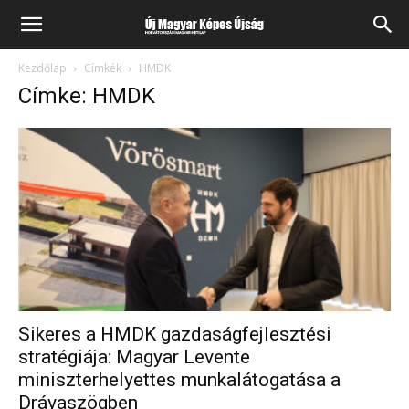
Kezdőlap
Címkék
HMDK
Címke: HMDK
Sikeres a HMDK gazdaságfejlesztési
stratégiája: Magyar Levente
miniszterhelyettes munkalátogatása a
Drávaszögben