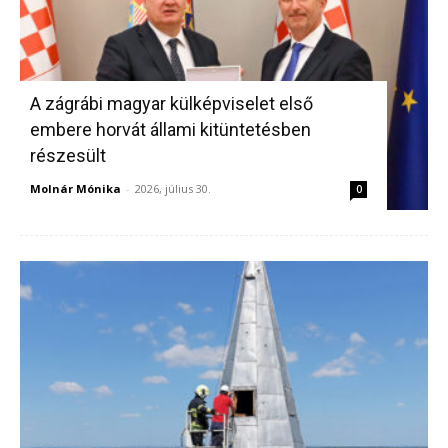
A zágrábi magyar külképviselet első
embere horvát állami kitüntetésben
részesült
Molnár Mónika
-
2026, július 30.
0