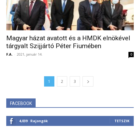
Magyar házat avatott és a HMDK elnökével
tárgyalt Szijjártó Péter Fiumében
F.A.
-
2021, január 14.
0
1
2
3
FACEBOOK
4,039
Rajongók
TETSZIK