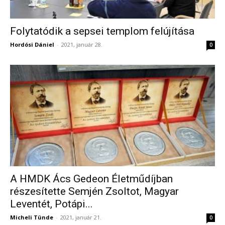
Folytatódik a sepsei templom felújítása
Hordósi Dániel
-
2021, január 28.
0
A HMDK Ács Gedeon Életműdíjban
részesítette Semjén Zsoltot, Magyar
Leventét, Potápi...
Micheli Tünde
-
2021, január 21.
0