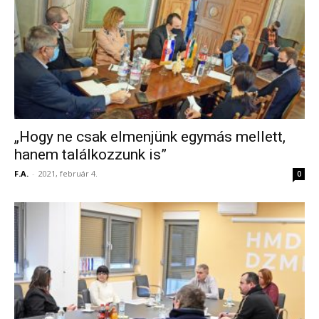
„Hogy ne csak elmenjünk egymás mellett,
hanem találkozzunk is”
F.A.
-
2021, február 4.
0