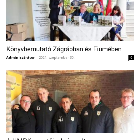
Könyvbemutató Zágrábban és Fiumében
Adminisztrátor
-
2021, szeptember 30.
0