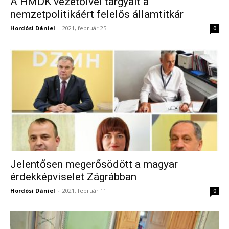
A HMDK vezetőivel tárgyalt a
nemzetpolitikáért felelős államtitkár
Hordósi Dániel
-
2021, február 25.
0
Jelentősen megerősödött a magyar
érdekképviselet Zágrábban
Hordósi Dániel
-
2021, február 11.
0