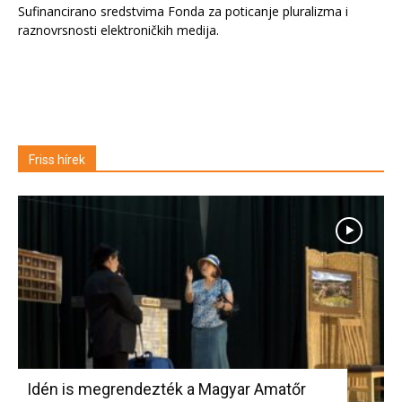
Sufinancirano sredstvima Fonda za poticanje pluralizma i
raznovrsnosti elektroničkih medija.
Friss hírek
Idén is megrendezték a Magyar Amatőr