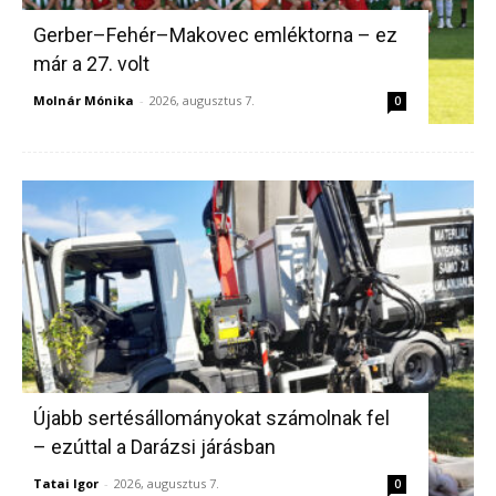
Gerber–Fehér–Makovec emléktorna – ez
már a 27. volt
Molnár Mónika
-
2026, augusztus 7.
0
Újabb sertésállományokat számolnak fel
– ezúttal a Darázsi járásban
Tatai Igor
-
2026, augusztus 7.
0