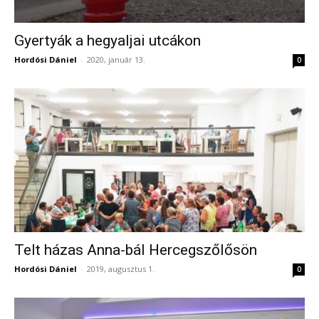
Gyertyák a hegyaljai utcákon
Hordósi Dániel
-
2020, január 13.
0
Telt házas Anna-bál Hercegszőlősön
Hordósi Dániel
-
2019, augusztus 1.
0