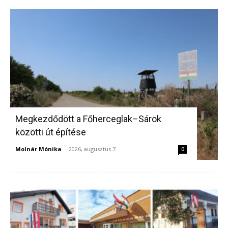
Megkezdődött a Főherceglak–Sárok
közötti út építése
Molnár Mónika
-
2026, augusztus 7.
0