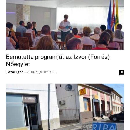
Bemutatta programját az Izvor (Forrás)
Nőegylet
Tatai Igor
-
2018, augusztus 30.
0