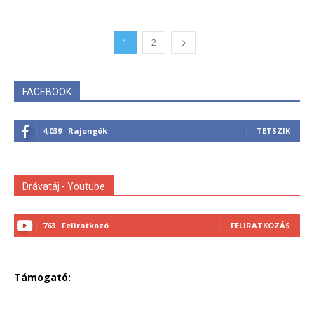
1
2
FACEBOOK
4,039
Rajongók
TETSZIK
Drávatáj - Youtube
763
Feliratkozó
FELIRATKOZÁS
Támogató: