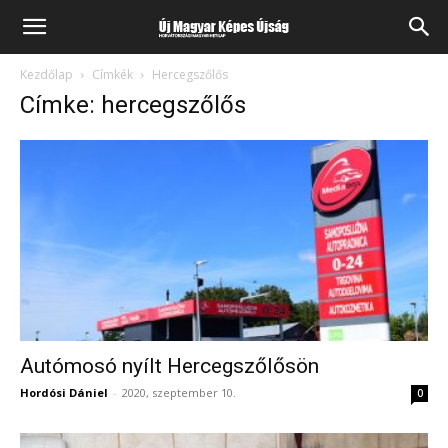
Kezdőlap
Címkék
Hercegszőlős
Címke: hercegszőlős
Autómosó nyílt Hercegszőlősön
Hordósi Dániel
-
2020, szeptember 10.
0