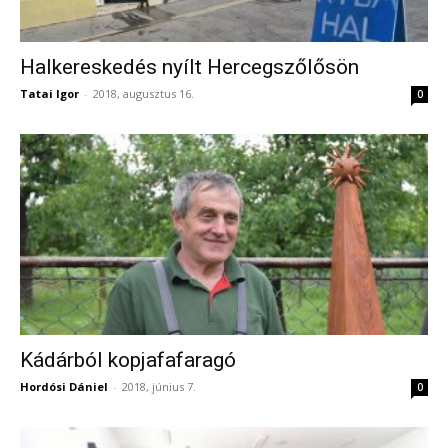
Halkereskedés nyílt Hercegszőlősön
Tatai Igor
-
2018, augusztus 16.
0
Kádárból kopjafafaragó
Hordósi Dániel
-
2018, június 7.
0