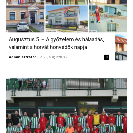
Augusztus 5. – A győzelem és hálaadás,
valamint a horvát honvédők napja
Adminisztrátor
-
2026, augusztus 7.
0