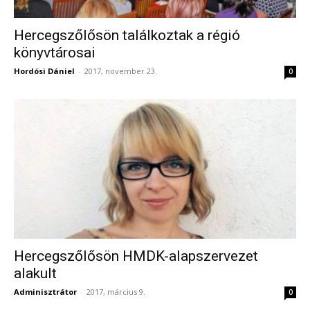
Hercegszőlősön találkoztak a régió
könyvtárosai
Hordósi Dániel
-
2017, november 23.
0
Hercegszőlősön HMDK-alapszervezet
alakult
Adminisztrátor
-
2017, március 9.
0