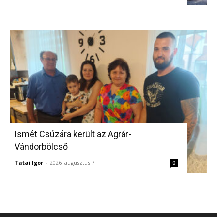
Ismét Csúzára került az Agrár-
Vándorbölcső
Tatai Igor
-
2026, augusztus 7.
0