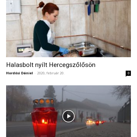
Halasbolt nyílt Hercegszőlősön
Hordósi Dániel
-
2020, február 20.
0