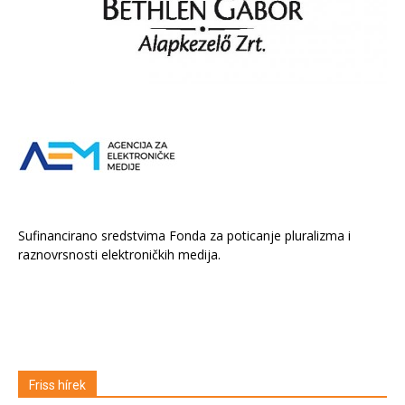
Sufinancirano sredstvima Fonda za poticanje pluralizma i
raznovrsnosti elektroničkih medija.
Friss hírek