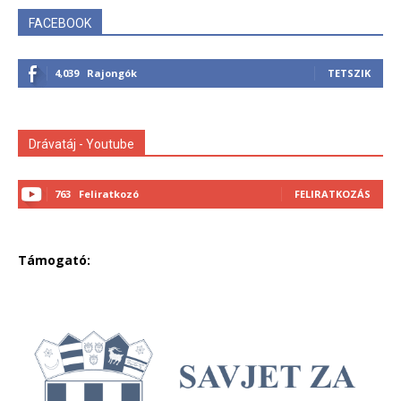
FACEBOOK
4,039
Rajongók
TETSZIK
Drávatáj - Youtube
763
Feliratkozó
FELIRATKOZÁS
Támogató: