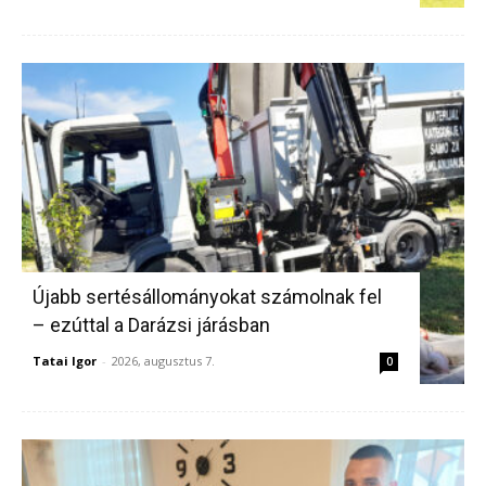
Újabb sertésállományokat számolnak fel
– ezúttal a Darázsi járásban
Tatai Igor
-
2026, augusztus 7.
0