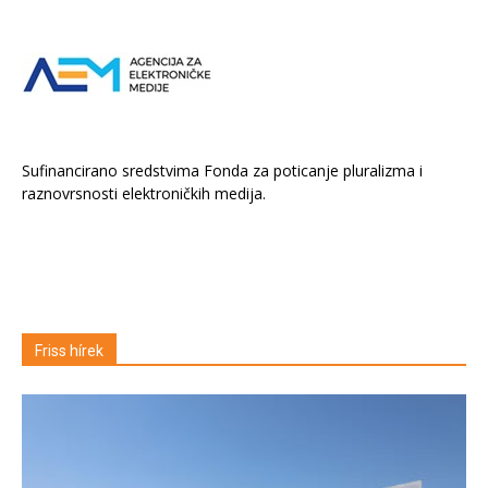
Sufinancirano sredstvima Fonda za poticanje pluralizma i
raznovrsnosti elektroničkih medija.
Friss hírek