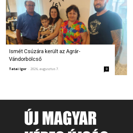
Ismét Csúzára került az Agrár-
Vándorbölcső
Tatai Igor
-
2026, augusztus 7.
0