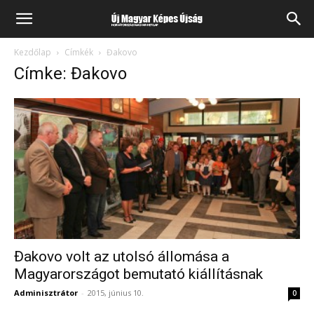
Kezdőlap
Címkék
Đakovo
Címke: Đakovo
Đakovo volt az utolsó állomása a
Magyarországot bemutató kiállításnak
Adminisztrátor
-
2015, június 10.
0