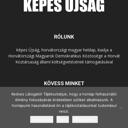
RÓLUNK
Képes Újság, horvátországi magyar hetilap, kiadja a
Horvátországi Magyarok Demokratikus Közössége a Horvát
Köztársaság állami költségvetésének támogatásával
KÖVESS MINKET
Kedves Látogató! Tájékoztatjuk, hogy a honlap felhasználói
élmény fokozásának érdekében sütiket alkalmazunk. A
honlapunk használatával ön a tájékoztatásunkat tudomásul
veszi.
Elfogadom
Nem
Bővebben...
© Copyright - 2022 Minden jog fenntartva.