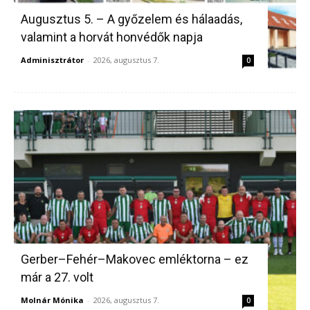
Augusztus 5. – A győzelem és hálaadás,
valamint a horvát honvédők napja
Adminisztrátor
-
2026, augusztus 7.
0
Gerber–Fehér–Makovec emléktorna – ez
már a 27. volt
Molnár Mónika
-
2026, augusztus 7.
0