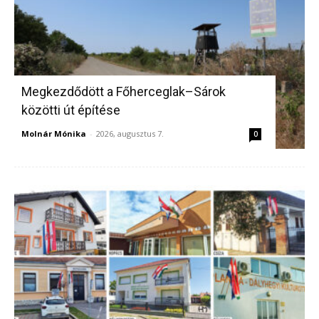
Megkezdődött a Főherceglak–Sárok
közötti út építése
Molnár Mónika
-
2026, augusztus 7.
0