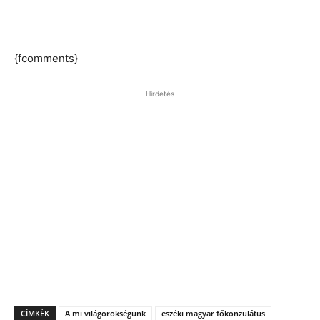
{fcomments}
Hirdetés
CÍMKÉK
A mi világörökségünk
eszéki magyar főkonzulátus