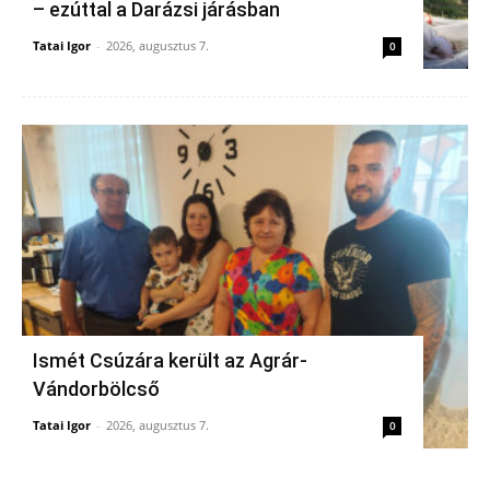
– ezúttal a Darázsi járásban
Tatai Igor
-
2026, augusztus 7.
0
Ismét Csúzára került az Agrár-
Vándorbölcső
Tatai Igor
-
2026, augusztus 7.
0