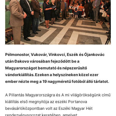
Pélmonostor, Vukovár, Vinkovci, Eszék és Ójankovác
után Đakovo városában fejeződött be a
Magyarországot bemutató és népszerűsítő
vándorkiállítás. Ezeken a helyszíneken közel ezer
ember nézte meg a 19 nagyméretű fotóból álló tárlatot.
A Pillantás Magyarországra és A mi világörökségünk című
kiállítás első megnyitója az eszéki Portanova
bevásárlóközpontban volt az Eszéki Magyar Hét
rendezvénysorozat keretében, amelyet