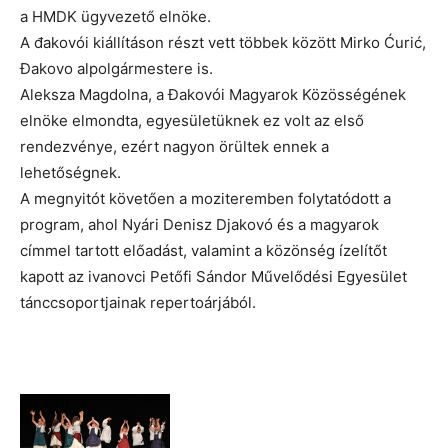
a HMDK ügyvezető elnöke.
A đakovói kiállításon részt vett többek között Mirko Ćurić,
Đakovo alpolgármestere is.
Aleksza Magdolna, a Đakovói Magyarok Közösségének
elnöke elmondta, egyesületüknek ez volt az első
rendezvénye, ezért nagyon örültek ennek a
lehetőségnek.
A megnyitót követően a moziteremben folytatódott a
program, ahol Nyári Denisz Djakovó és a magyarok
címmel tartott előadást, valamint a közönség ízelítőt
kapott az ivanovci Petőfi Sándor Művelődési Egyesület
tánccsoportjainak repertoárjából.