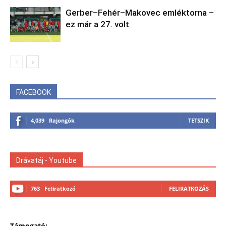
Gerber–Fehér–Makovec emléktorna –
ez már a 27. volt
FACEBOOK
4,039
Rajongók
TETSZIK
Drávatáj - Youtube
763
Feliratkozó
FELIRATKOZÁS
Támogató: