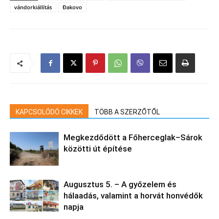
vándorkiállítás
Đakovo
KAPCSOLÓDÓ CIKKEK
TÖBB A SZERZŐTŐL
Megkezdődött a Főherceglak–Sárok
közötti út építése
Augusztus 5. – A győzelem és
hálaadás, valamint a horvát honvédők
napja