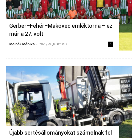
Gerber–Fehér–Makovec emléktorna – ez
már a 27. volt
Molnár Mónika
-
2026, augusztus 7.
0
Újabb sertésállományokat számolnak fel