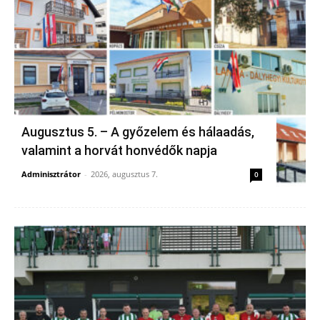
Augusztus 5. – A győzelem és hálaadás,
valamint a horvát honvédők napja
Adminisztrátor
-
2026, augusztus 7.
0