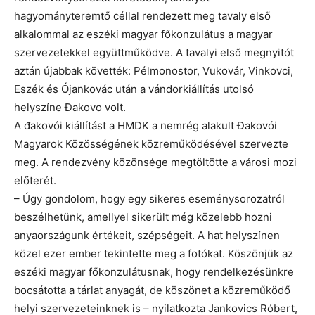
hagyományteremtő céllal rendezett meg tavaly első
alkalommal az eszéki magyar főkonzulátus a magyar
szervezetekkel együttműködve. A tavalyi első megnyitót
aztán újabbak követték: Pélmonostor, Vukovár, Vinkovci,
Eszék és Ójankovác után a vándorkiállítás utolsó
helyszíne Đakovo volt.
A đakovói kiállítást a HMDK a nemrég alakult Đakovói
Magyarok Közösségének közreműködésével szervezte
meg. A rendezvény közönsége megtöltötte a városi mozi
előterét.
– Úgy gondolom, hogy egy sikeres eseménysorozatról
beszélhetünk, amellyel sikerült még közelebb hozni
anyaországunk értékeit, szépségeit. A hat helyszínen
közel ezer ember tekintette meg a fotókat. Köszönjük az
eszéki magyar főkonzulátusnak, hogy rendelkezésünkre
bocsátotta a tárlat anyagát, de köszönet a közreműködő
helyi szervezeteinknek is – nyilatkozta Jankovics Róbert,