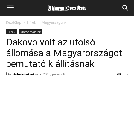
Kezdőlap
Hírek
Magyarságunk
Hírek
Magyarságunk
Đakovo volt az utolsó
állomása a Magyarországot
bemutató kiállításnak
Írta:
Adminisztrátor
-
2015, június 10.
355