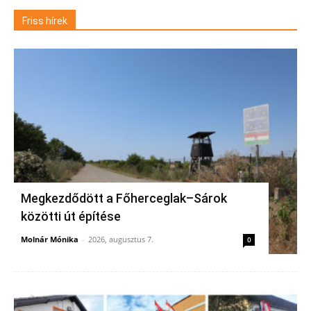
Friss hírek
Megkezdődött a Főherceglak–Sárok
közötti út építése
Molnár Mónika
-
2026, augusztus 7.
0