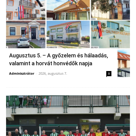
Augusztus 5. – A győzelem és hálaadás,
valamint a horvát honvédők napja
Adminisztrátor
-
2026, augusztus 7.
0