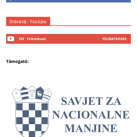
Drávatáj - Youtube
763
Feliratkozó
FELIRATKOZÁS
Támogató: