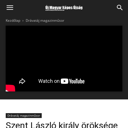
Kezdőlap
Drávatáj magazinműsor
Drávatáj magazinműsor
Szent László király öröksége