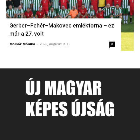
Gerber–Fehér–Makovec emléktorna – ez
már a 27. volt
Molnár Mónika
-
2026, augusztus 7.
0