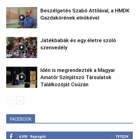
Beszélgetés Szabó Attilával, a HMDK
Gazdakörének elnökével
Játékbabák és egy életre szóló
szenvedély
Idén is megrendezték a Magyar
Amatőr Színjátszó Társulatok
Találkozóját Csúzán
FACEBOOK
4,039
Rajongók
TETSZIK