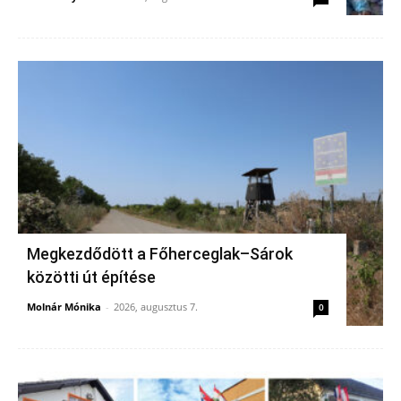
Megkezdődött a Főherceglak–Sárok
közötti út építése
Molnár Mónika
-
2026, augusztus 7.
0