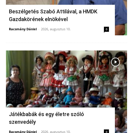
Beszélgetés Szabó Attilával, a HMDK
Gazdakörének elnökével
Racsmány Dániel
-
2026, augusztus 10.
0
Játékbabák és egy életre szóló
szenvedély
Racsmány Dániel
-
2026, augusztus 10.
0