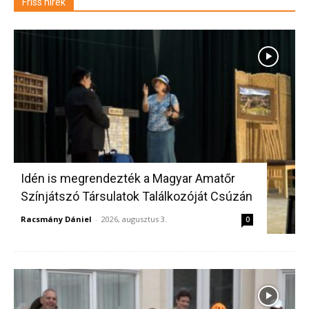
Friss hírek
Idén is megrendezték a Magyar Amatőr
Színjátszó Társulatok Találkozóját Csúzán
Racsmány Dániel
-
2026, augusztus 3.
0