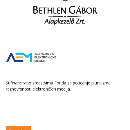
Sufinancirano sredstvima Fonda za poticanje pluralizma i
raznovrsnosti elektroničkih medija.