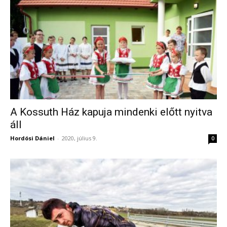
A Kossuth Ház kapuja mindenki előtt nyitva
áll
Hordósi Dániel
-
2020, július 9.
0