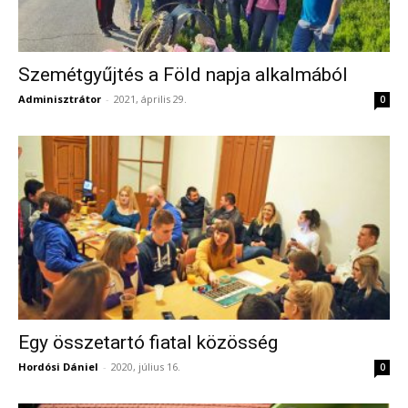
Szemétgyűjtés a Föld napja alkalmából
Adminisztrátor
-
2021, április 29.
0
Egy összetartó fiatal közösség
Hordósi Dániel
-
2020, július 16.
0