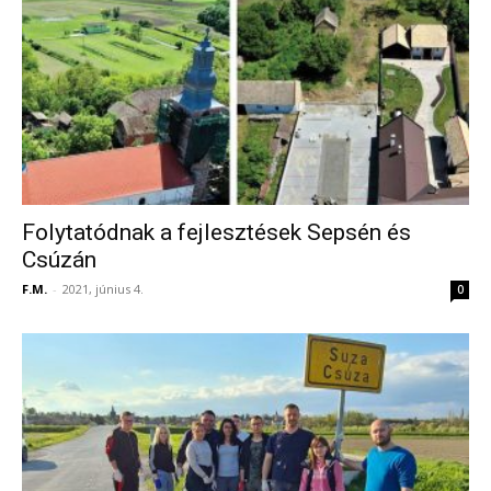
Folytatódnak a fejlesztések Sepsén és
Csúzán
F.M.
-
2021, június 4.
0