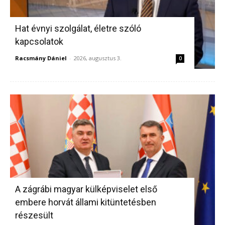
Hat évnyi szolgálat, életre szóló
kapcsolatok
Racsmány Dániel
-
2026, augusztus 3.
0
A zágrábi magyar külképviselet első
embere horvát állami kitüntetésben
részesült