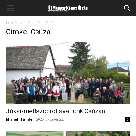
Kezdőlap
Címkék
Csúza
Címke: Csúza
Jókai-mellszobrot avattunk Csúzán
Micheli Tünde
-
2025, október 23.
0