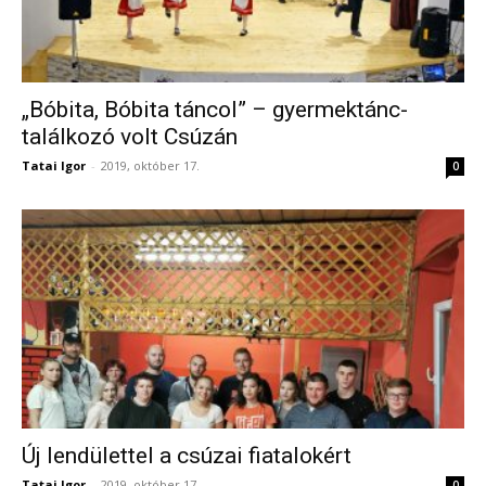
„Bóbita, Bóbita táncol” – gyermektánc-
találkozó volt Csúzán
Tatai Igor
-
2019, október 17.
0
Új lendülettel a csúzai fiatalokért
Tatai Igor
-
2019, október 17.
0