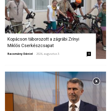
Kopácson táborozott a zágrábi Zrínyi
Miklós Cserkészcsapat
Racsmány Dániel
-
2026, augusztus 3.
0