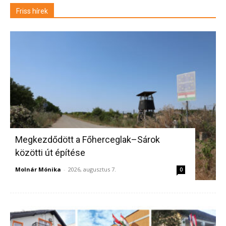
Friss hírek
Megkezdődött a Főherceglak–Sárok
közötti út építése
Molnár Mónika
-
2026, augusztus 7.
0