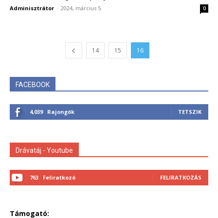
Adminisztrátor
-
2024, március 5.
0
14
15
16
FACEBOOK
4,039
Rajongók
TETSZIK
Drávatáj - Youtube
763
Feliratkozó
FELIRATKOZÁS
Támogató: