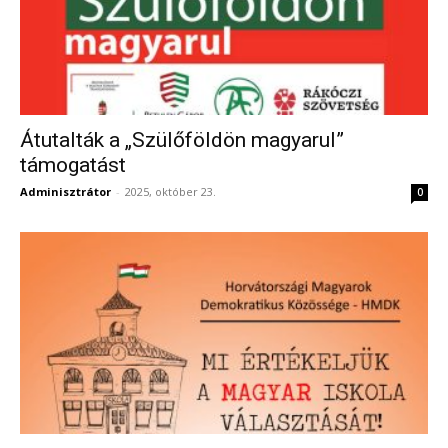
Átutalták a „Szülőföldön magyarul”
támogatást
Adminisztrátor
-
2025, október 23.
0