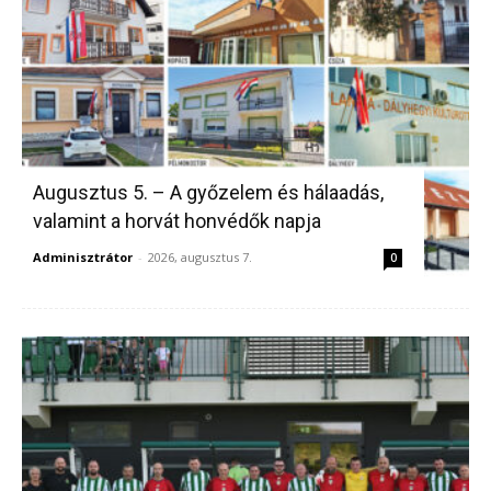
Augusztus 5. – A győzelem és hálaadás,
valamint a horvát honvédők napja
Adminisztrátor
-
2026, augusztus 7.
0