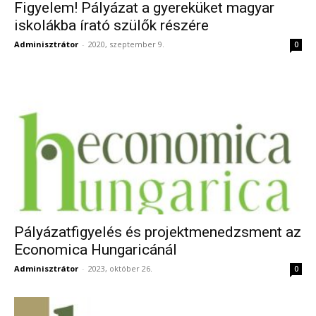
Figyelem! Pályázat a gyereküket magyar
iskolákba írató szülők részére
Adminisztrátor
-
2020, szeptember 9.
0
Pályázatfigyelés és projektmenedzsment az
Economica Hungaricánál
Adminisztrátor
-
2023, október 26.
0