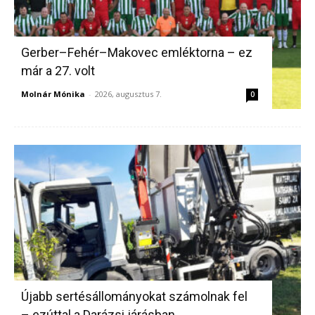
Gerber–Fehér–Makovec emléktorna – ez
már a 27. volt
Molnár Mónika
-
2026, augusztus 7.
0
Újabb sertésállományokat számolnak fel
– ezúttal a Darázsi járásban