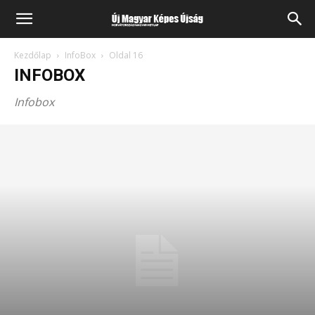
Kezdőlap
InfoBox
Oldal 16
INFOBOX
Infobox