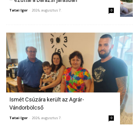
Tatai Igor
-
2026, augusztus 7.
0
Ismét Csúzára került az Agrár-
Vándorbölcső
Tatai Igor
-
2026, augusztus 7.
0