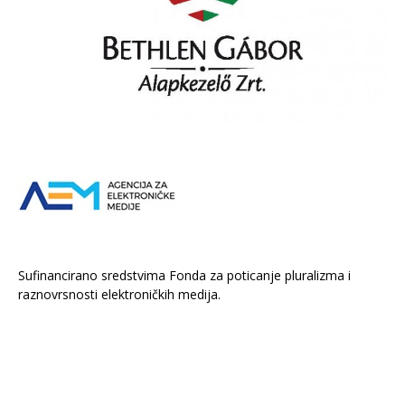
Sufinancirano sredstvima Fonda za poticanje pluralizma i
raznovrsnosti elektroničkih medija.