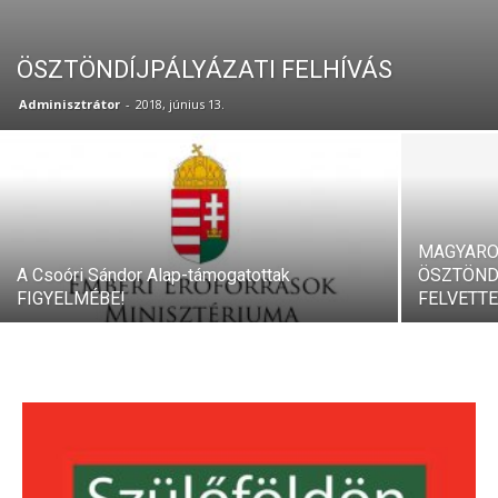
ÖSZTÖNDÍJPÁLYÁZATI FELHÍVÁS
Adminisztrátor
-
2018, június 13.
MAGYARO
A Csoóri Sándor Alap-támogatottak
ÖSZTÖNDÍ
FIGYELMÉBE!
FELVETT