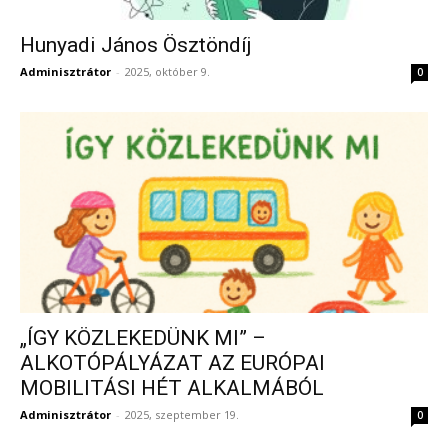
Hunyadi János Ösztöndíj
Adminisztrátor
-
2025, október 9.
0
„ÍGY KÖZLEKEDÜNK MI” –
ALKOTÓPÁLYÁZAT AZ EURÓPAI
MOBILITÁSI HÉT ALKALMÁBÓL
Adminisztrátor
-
2025, szeptember 19.
0