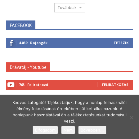
Továbbiak
FACEBOOK
4,039
Rajongók
TETSZIK
Drávatáj - Youtube
763
Feliratkozó
FELIRATKOZÁS
Kedves Látogató! Tájékoztatjuk, hogy a honlap felhasználói
Támogató:
élmény fokozásának érdekében sütiket alkalmazunk. A
honlapunk használatával ön a tájékoztatásunkat tudomásul
veszi.
Elfogadom
Nem
Bővebben...