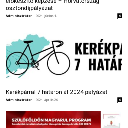
előkészítő képzése – Horvátország
ösztöndíjpályázat
Adminisztrátor
-
2024, június 4.
0
Kerékpárral 7 határon át 2024 pályázat
Adminisztrátor
-
2024, április 26.
0