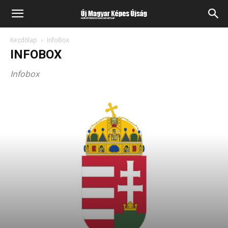
Kezdőlap
InfoBox
INFOBOX
Infobox