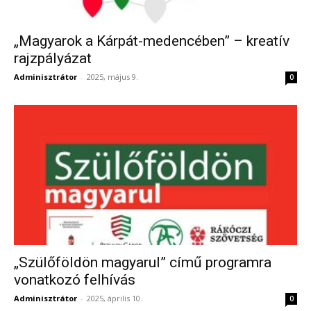
„Magyarok a Kárpát-medencében” – kreatív
rajzpályázat
Adminisztrátor
-
2025, május 9.
0
„Szülőföldön magyarul” című programra
vonatkozó felhívás
Adminisztrátor
-
2025, április 10.
0