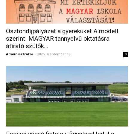
Ösztöndíjpályázat a gyereküket A modell
szerinti MAGYAR tannyelvű oktatásra
átírató szülők...
Adminisztrátor
-
2025, szeptember 18.
0
Focizni vágyó fiatalok, figyelem! Indul a