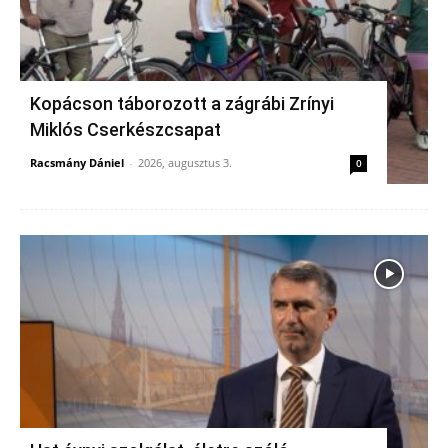
Kopácson táborozott a zágrábi Zrínyi
Miklós Cserkészcsapat
Racsmány Dániel
-
2026, augusztus 3.
0