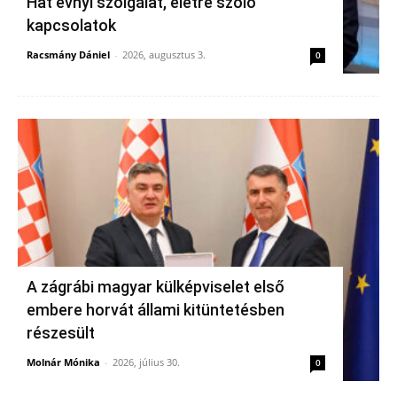
Hat évnyi szolgálat, életre szóló
kapcsolatok
Racsmány Dániel
-
2026, augusztus 3.
0
A zágrábi magyar külképviselet első
embere horvát állami kitüntetésben
részesült
Molnár Mónika
-
2026, július 30.
0