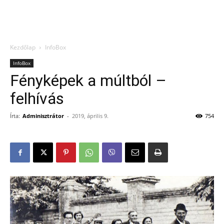
Kezdőlap
InfoBox
InfoBox
Fényképek a múltból –
felhívás
Írta:
Adminisztrátor
-
2019, április 9.
754