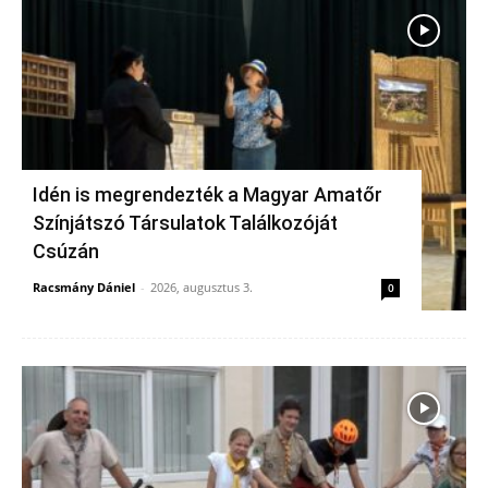
Idén is megrendezték a Magyar Amatőr
Színjátszó Társulatok Találkozóját
Csúzán
Racsmány Dániel
-
2026, augusztus 3.
0