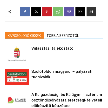
KAPCSOLÓDÓ CIKKEK
TÖBB A SZERZŐTŐL
Választási tájékoztató
Szülőföldön magyarul – pályázati
tudnivalók
A Külgazdasági és Külügyminisztérium
ösztöndíjpályázata érettségi-felvételi
előkészítő képzésre