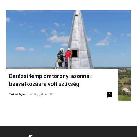
Darázsi templomtorony: azonnali
beavatkozásra volt szükség
Tatai Igor
-
2026, július 30.
0