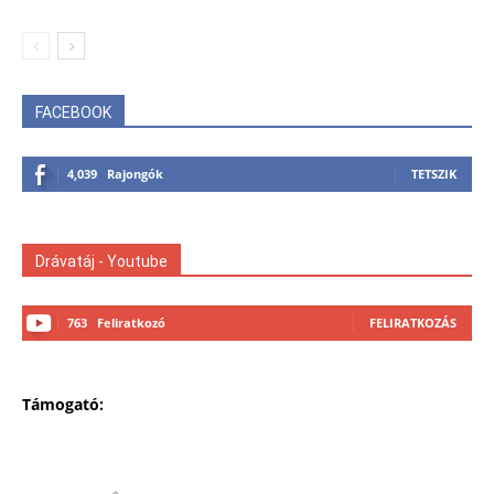
FACEBOOK
4,039
Rajongók
TETSZIK
Drávatáj - Youtube
763
Feliratkozó
FELIRATKOZÁS
Támogató: