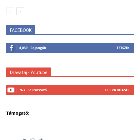
FACEBOOK
4,039
Rajongók
TETSZIK
Drávatáj - Youtube
763
Feliratkozó
FELIRATKOZÁS
Támogató: