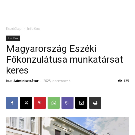
Kezdőlap
InfoBox
InfoBox
Magyarország Eszéki
Főkonzulátusa munkatársat
keres
Írta:
Adminisztrátor
-
2025, december 4.
135