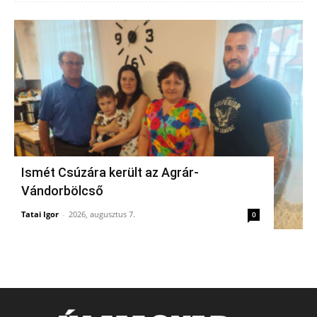
Ismét Csúzára került az Agrár-
Vándorbölcső
Tatai Igor
-
2026, augusztus 7.
0