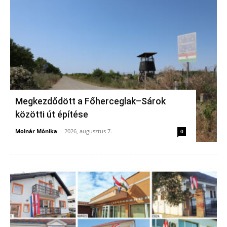
Megkezdődött a Főherceglak–Sárok
közötti út építése
Molnár Mónika
-
2026, augusztus 7.
0