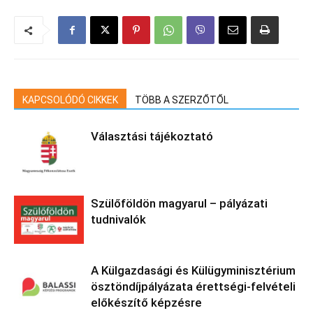
KAPCSOLÓDÓ CIKKEK
TÖBB A SZERZŐTŐL
Választási tájékoztató
Szülőföldön magyarul – pályázati
tudnivalók
A Külgazdasági és Külügyminisztérium
ösztöndíjpályázata érettségi-felvételi
előkészítő képzésre