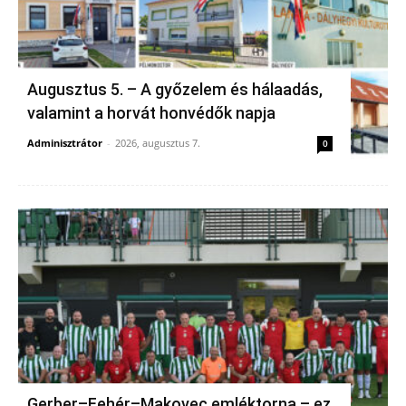
Augusztus 5. – A győzelem és hálaadás,
valamint a horvát honvédők napja
Adminisztrátor
-
2026, augusztus 7.
0
Gerber–Fehér–Makovec emléktorna – ez