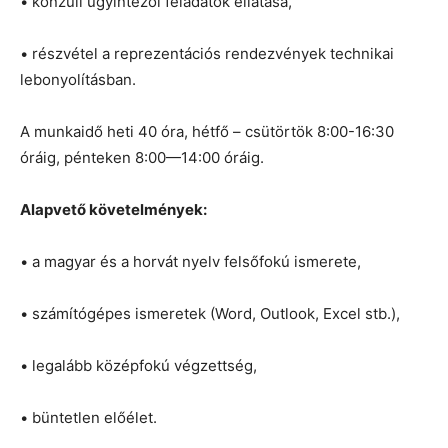
• konzuli ügyintézői feladatok ellátása,
• részvétel a reprezentációs rendezvények technikai
lebonyolításban.
A munkaidő heti 40 óra, hétfő – csütörtök 8:00-16:30
óráig, pénteken 8:00—14:00 óráig.
Alapvető követelmények:
• a magyar és a horvát nyelv felsőfokú ismerete,
• számítógépes ismeretek (Word, Outlook, Excel stb.),
• legalább középfokú végzettség,
• büntetlen előélet.