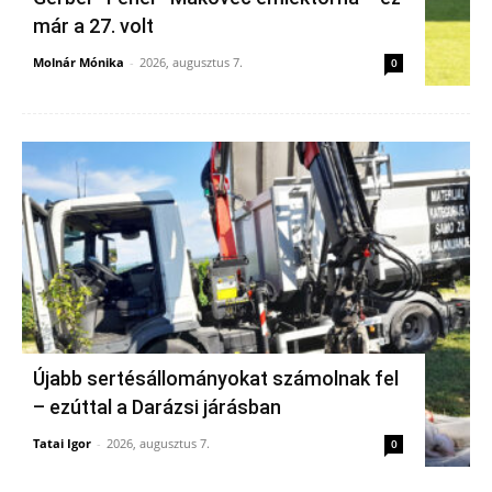
már a 27. volt
Molnár Mónika
-
2026, augusztus 7.
0
Újabb sertésállományokat számolnak fel
– ezúttal a Darázsi járásban
Tatai Igor
-
2026, augusztus 7.
0