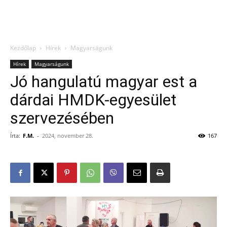
Kezdőlap
Hírek
Magyarságunk
Hírek
Magyarságunk
Jó hangulatú magyar est a
dárdai HMDK-egyesület
szervezésében
Írta:
F.M.
-
2024, november 28.
167