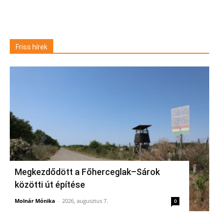
Friss hírek
Megkezdődött a Főherceglak–Sárok
közötti út építése
Molnár Mónika
-
2026, augusztus 7.
0