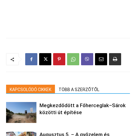
KAPCSOLÓDÓ CIKKEK
TÖBB A SZERZŐTŐL
Megkezdődött a Főherceglak–Sárok
közötti út építése
Augusztus 5. – A győzelem és