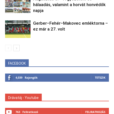
hálaadás, valamint a horvát honvédők
napja
Gerber–Fehér–Makovec emléktorna –
ez már a 27. volt
FACEBOOK
4,039
Rajongók
TETSZIK
Drávatáj - Youtube
763
Feliratkozó
FELIRATKOZÁS