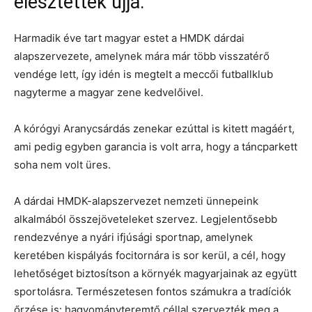
élesztették újjá.
Harmadik éve tart magyar estet a HMDK dárdai
alapszervezete, amelynek mára már több visszatérő
vendége lett, így idén is megtelt a meccői futballklub
nagyterme a magyar zene kedvelőivel.
A kórógyi Aranycsárdás zenekar ezúttal is kitett magáért,
ami pedig egyben garancia is volt arra, hogy a táncparkett
soha nem volt üres.
A dárdai HMDK-alapszervezet nemzeti ünnepeink
alkalmából összejöveteleket szervez. Legjelentősebb
rendezvénye a nyári ifjúsági sportnap, amelynek
keretében kispályás focitornára is sor kerül, a cél, hogy
lehetőséget biztosítson a környék magyarjainak az együtt
sportolásra. Természetesen fontos számukra a tradíciók
őrzése is: hagyományteremtő céllal szervezték meg a