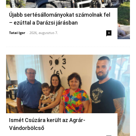
Újabb sertésállományokat számolnak fel
– ezúttal a Darázsi járásban
Tatai Igor
-
2026, augusztus 7.
0
Ismét Csúzára került az Agrár-
Vándorbölcső