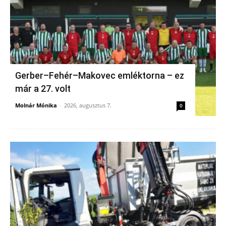
Gerber–Fehér–Makovec emléktorna – ez
már a 27. volt
Molnár Mónika
-
2026, augusztus 7.
0