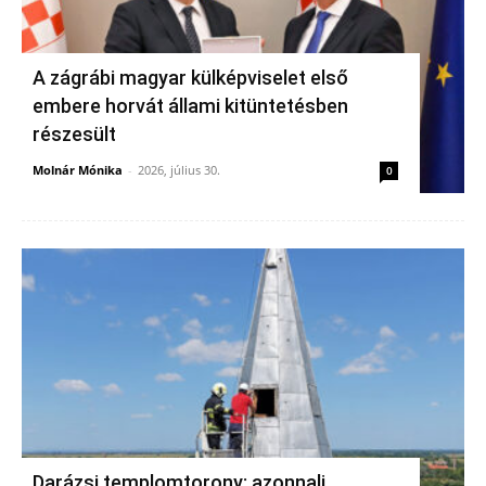
A zágrábi magyar külképviselet első
embere horvát állami kitüntetésben
részesült
Molnár Mónika
-
2026, július 30.
0
Darázsi templomtorony: azonnali