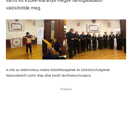
város és Eszék-Baranya megye támogatásából
valósították meg.
A cikk az elektronikus média többféleségének és különbözőségének
fejlesztéséről szóló Alap által került társfinanszírozásra
.
Hirdetés