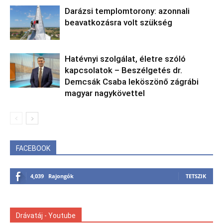
Darázsi templomtorony: azonnali
beavatkozásra volt szükség
Hatévnyi szolgálat, életre szóló
kapcsolatok – Beszélgetés dr.
Demcsák Csaba leköszönő zágrábi
magyar nagykövettel
FACEBOOK
4,039
Rajongók
TETSZIK
Drávatáj - Youtube