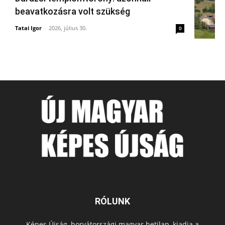
beavatkozásra volt szükség
Tatai Igor
-
2026, július 30.
0
RÓLUNK
Képes Újság, horvátországi magyar hetilap, kiadja a