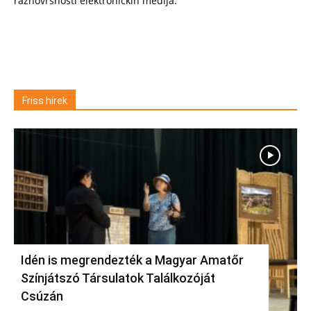
raznovrsnosti elektroničkih medija.
Friss hírek
Idén is megrendezték a Magyar Amatőr
Színjátszó Társulatok Találkozóját
Csúzán