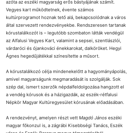
azóta az eszéki magyarság erős bástyájának számít.
Vegyes kart működtetnek, évente számos
kultúrprogramot hoznak tető alá, bekapcsolódnak a város
által szervezett rendezvényekbe. Rendszeresen tartanak
kórustalálkozót is – legutóbb szombaton látták vendégül
az Alfalusi Vegyes Kart, valamint a sepsei, szentlászlói,
várdaróci és ójankováci énekkarokat, dalköröket. Hegyi
Ágnes hegedűjátékkal színesítette a műsort.
A kórustalálkozó célja mindenekelőtt a hagyományápolás,
amivel magyarságunk megmaradását is szolgálják. Sok
szép dal, ismert szerzők népdalfeldolgozása hangzott el
a vendég kórusok és a házigazdák, az eszék-rétfalusi
Népkör Magyar Kultúregyesület kórusának előadásában.
A rendezvényt, amelyen részt vett
Magdó János
eszéki
magyar főkonzul is, a zágrábi Kisebbségi Tanács, Eszék