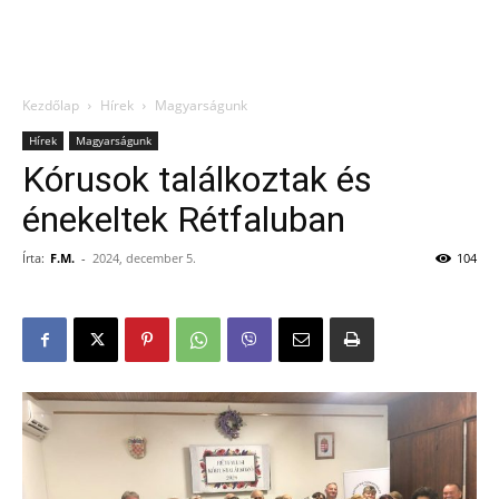
Kezdőlap
Hírek
Magyarságunk
Hírek
Magyarságunk
Kórusok találkoztak és
énekeltek Rétfaluban
Írta:
F.M.
-
2024, december 5.
104