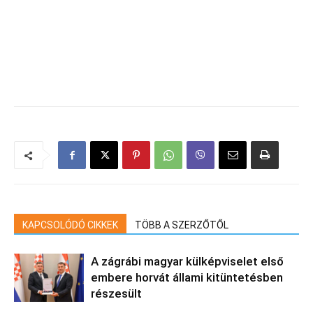
KAPCSOLÓDÓ CIKKEK
TÖBB A SZERZŐTŐL
A zágrábi magyar külképviselet első
embere horvát állami kitüntetésben
részesült