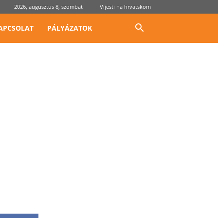
2026, augusztus 8, szombat
Vijesti na hrvatskom
APCSOLAT
PÁLYÁZATOK