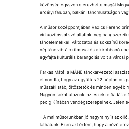
közönség egyszerre érezhette magát Magya
erdélyi faluban, balkáni táncmulatságon vag
A műsor középpontjában Radics Ferenc prímá
virtuozitással szólaltatták meg hangszere
táncelemekkel, változatos és sokszínű kore
néptánc vibráló ritmusai és a kirobbanó en
egyfajta kulturális barangolás volt a városi
Farkas Máté, a MÁNE tánckarvezetői asszi
elmondta, hogy az együttes 22 néptáncos pá
műszaki stáb, öltöztetők és minden egyéb m
Nagyon sokat utaznak, az eszéki előadás el
pedig Kínában vendégszerepelnek. Jelenle
– A mai műsorunkban jó nagyra nyílt az olló,
láthatunk. Ezen azt értem, hogy a néző ére