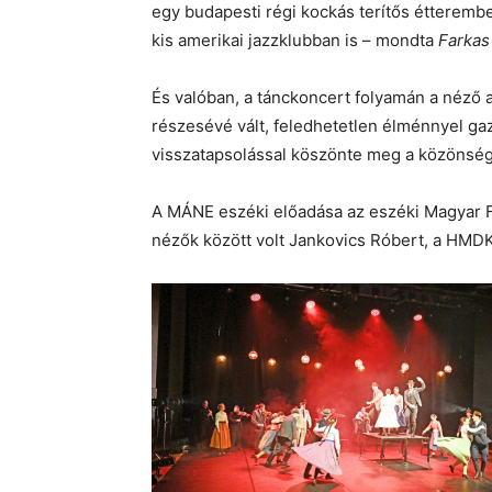
egy budapesti régi kockás terítős étterembe
kis amerikai jazzklubban is – mondta
Farkas
És valóban, a tánckoncert folyamán a néző 
részesévé vált, feledhetetlen élménnyel ga
visszatapsolással köszönte meg a közönsé
A MÁNE eszéki előadása az eszéki Magyar F
nézők között volt Jankovics Róbert, a HMDK