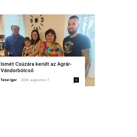
Ismét Csúzára került az Agrár-
Vándorbölcső
Tatai Igor
-
2026, augusztus 7.
0