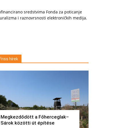
financirano sredstvima Fonda za poticanje
uralizma i raznovrsnosti elektroničkih medija.
Friss hírek
Megkezdődött a Főherceglak–
Sárok közötti út építése