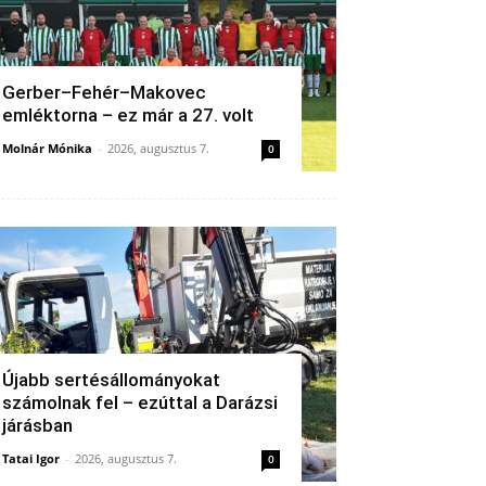
Gerber–Fehér–Makovec
emléktorna – ez már a 27. volt
Molnár Mónika
-
2026, augusztus 7.
0
Újabb sertésállományokat
számolnak fel – ezúttal a Darázsi
járásban
Tatai Igor
-
2026, augusztus 7.
0