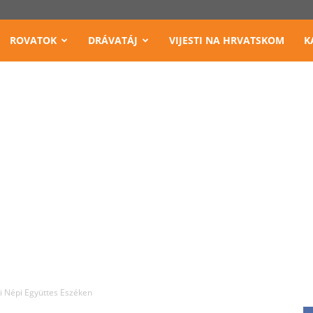
ROVATOK
DRÁVATÁJ
VIJESTI NA HRVATSKOM
K
i Népi Együttes Eszéken