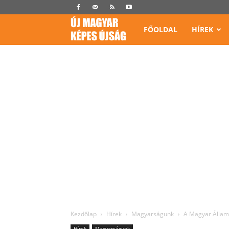
Képes
FŐOLDAL
HÍREK
Újság
Kezdőlap
Hírek
Magyarságunk
A Magyar Állam
Hírek
Magyarságunk