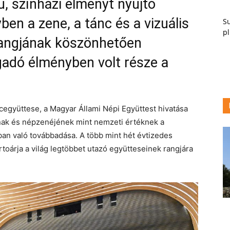
, színházi élményt nyújtó
ben a zene, a tánc és a vizuális
Su
pl
hangjának köszönhetően
gadó élményben volt része a
együttese, a Magyar Állami Népi Együttest hivatása
ának és népzenéjének mint nemzeti értéknek a
ban való továbbadása. A több mint hét évtizedes
toárja a világ legtöbbet utazó együtteseinek rangjára