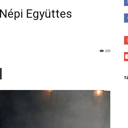
 Népi Együttes
233
T