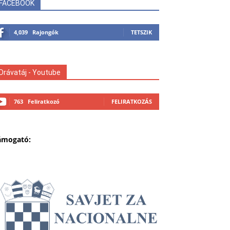
FACEBOOK
4,039
Rajongók
TETSZIK
Drávatáj - Youtube
763
Feliratkozó
FELIRATKOZÁS
ámogató: