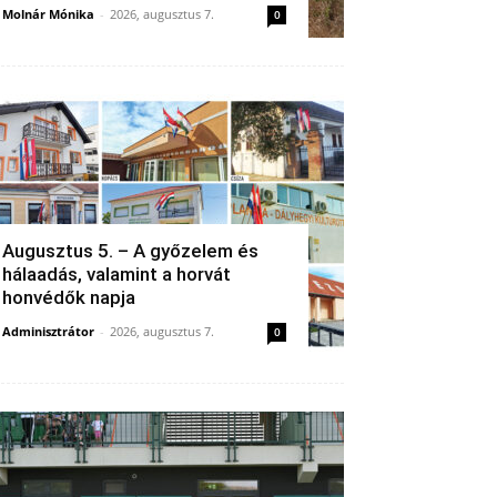
Molnár Mónika
-
2026, augusztus 7.
0
Augusztus 5. – A győzelem és
hálaadás, valamint a horvát
honvédők napja
Adminisztrátor
-
2026, augusztus 7.
0