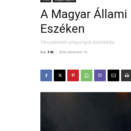
A Magyar Állami
Eszéken
Táncjelenetek színpompás kavalkádja
Írta:
F.M.
-
2024, december 19.