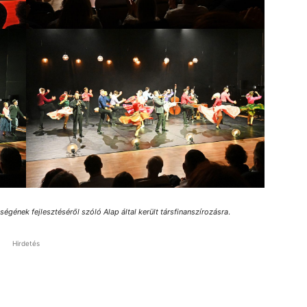
gének fejlesztéséről szóló Alap által került társfinanszírozásra
.
Hirdetés