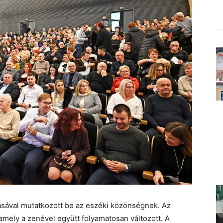
sával mutatkozott be az eszéki közönségnek. Az
 amely a zenével együtt folyamatosan változott. A