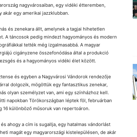
rország nagyvárosaiban, egy vidéki étteremben,
y akár egy amerikai jazzklubban.
s és zenekara állt, amelynek a tagjai hihetetlen
iket. A táncosok pedig mindezt hagyományos és modern
ográfiákkal tették még izgalmasabbá. A magyar
ergiájú cigányzene összefonódása által a produkció
 pezsgés és a hagyományos vidéki élet között.
sztense és egyben a Nagyvárosi Vándorok rendezője
rral dolgozik, mögöttük egy fantasztikus zenekar,
ás olyan személyzet van, ami egy színházhoz kell.
őtti napokban Törökországban léptek föl, februárban
g 16 különböző műsoruk van repertoáron.
 és ahogy a cím is sugallja, egy hatalmas vándorlást
zheti magát egy magyarországi kistelepülésen, de akár