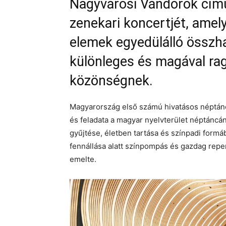
Nagyvárosi Vándorok című
zenekari koncertjét, amely
elemek egyedülálló össz
különleges és magával ra
közönségnek.
Magyarország első számú hivatásos néptánc
és feladata a magyar nyelvterület néptánc
gyűjtése, életben tartása és színpadi formá
fennállása alatt színpompás és gazdag reper
emelte.