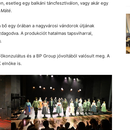
n, esetleg egy balkáni táncfesztiválon, vagy akár egy
 Máté
.
a bő egy órában a nagyvárosi vándorok útjának
zdagodva. A produkciót hatalmas tapsviharral,
g.
őkonzulátus és a BP Group jóvoltából valósult meg. A
 elnöke is.