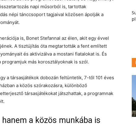
összetartozás napi műsorból is, tartottak
Su
rdás népi tánccsoport tagjaival közösen ápolják a
pl
gyományát.
nerációja is, Bonet Stefannal az élen, akit egy évvel
ének. A tisztújítás óta megtartották a fent említett
ományait és aktivizálva a mostani fiatalokat is. És
b programjuk más korosztályoknak is szól.
gy a társasjátékok dobozán feltüntetik, 7-től 101 éves
-házban a közös szórakozásra, különböző
retterjesztő társasjátékokat játszhattak, a programnak
lt.
 hanem a közös munkába is