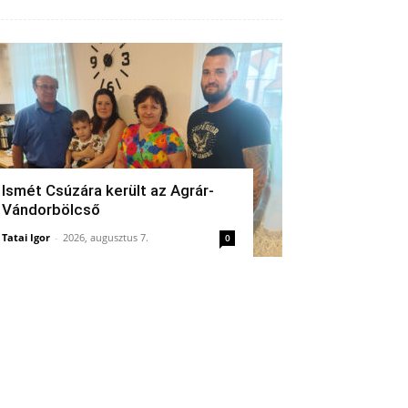
Ismét Csúzára került az Agrár-
Vándorbölcső
Tatai Igor
-
2026, augusztus 7.
0