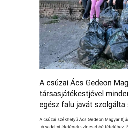
A csúzai Ács Gedeon Magy
társasjátékestjével minde
egész falu javát szolgálta
A csúzai székhelyű Ács Gedeon Magyar Ifjúsá
társadalmi életének színesebbé tételéhez