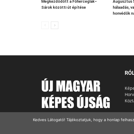
Megkezdődött a Főherceglak–
Augusztus 5
Sárok közötti út építése
hálaadás, v
honvédők n
RÓ
Képe
Horv
Közt
Kedves Látogató! Tájékoztatjuk, hogy a honlap felhas
© Copyright - 2022 Minden jog fenntartva.