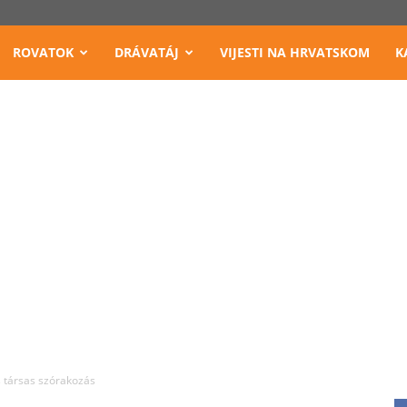
ROVATOK
DRÁVATÁJ
VIJESTI NA HRVATSKOM
K
 társas szórakozás