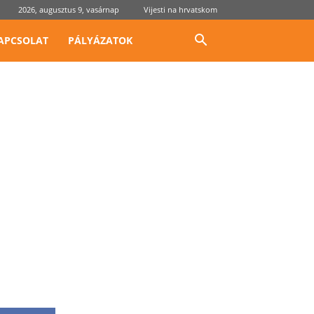
2026, augusztus 9, vasárnap
Vijesti na hrvatskom
APCSOLAT
PÁLYÁZATOK