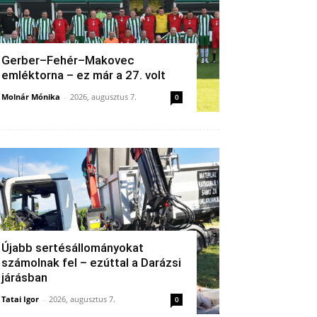
Gerber–Fehér–Makovec
emléktorna – ez már a 27. volt
Molnár Mónika
-
2026, augusztus 7.
0
Újabb sertésállományokat
számolnak fel – ezúttal a Darázsi
járásban
Tatai Igor
-
2026, augusztus 7.
0