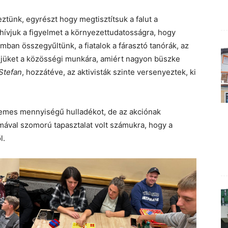
ztünk, egyrészt hogy megtisztítsuk a falut a
elhívjuk a figyelmet a környezettudatosságra, hogy
ban összegyűltünk, a fiatalok a fárasztó tanórák, az
jüket a közösségi munkára, amiért nagyon büszke
Stefan
, hozzátéve, az aktivisták szinte versenyeztek, ki
tetemes mennyiségű hulladékot, de az akciónak
almával szomorú tapasztalat volt számukra, hogy a
l.