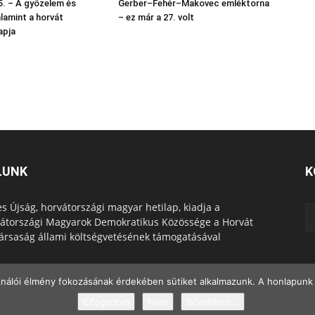
. – A győzelem és
Gerber–Fehér–Makovec emléktorna
alamint a horvát
– ez már a 27. volt
apja
LUNK
K
s Újság, horvátországi magyar hetilap, kiadja a
átországi Magyarok Demokratikus Közössége a Horvát
ársaság állami költségvetésének támogatásával
ználói élmény fokozásának érdekében sütiket alkalmazunk. A honlapunk 
Elfogadom
Nem
Bővebben...