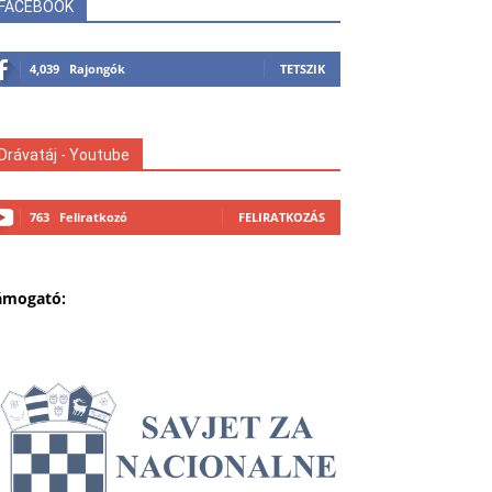
FACEBOOK
4,039
Rajongók
TETSZIK
Drávatáj - Youtube
763
Feliratkozó
FELIRATKOZÁS
ámogató: