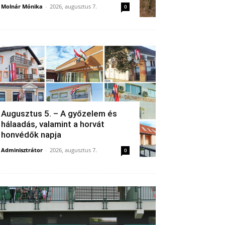
Molnár Mónika
-
2026, augusztus 7.
0
Augusztus 5. – A győzelem és
hálaadás, valamint a horvát
honvédők napja
Adminisztrátor
-
2026, augusztus 7.
0