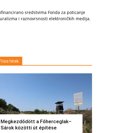
financirano sredstvima Fonda za poticanje
uralizma i raznovrsnosti elektroničkih medija.
Friss hírek
Megkezdődött a Főherceglak–
Sárok közötti út építése