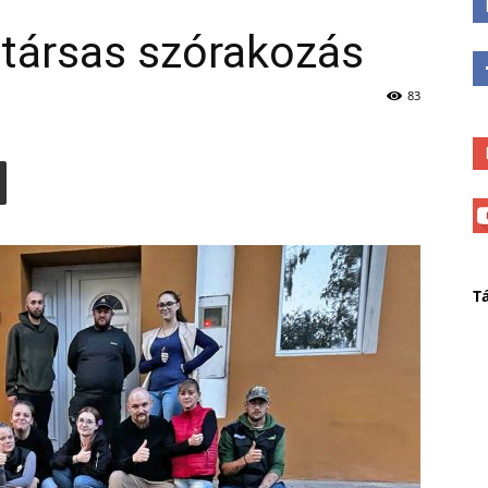
társas szórakozás
83
T