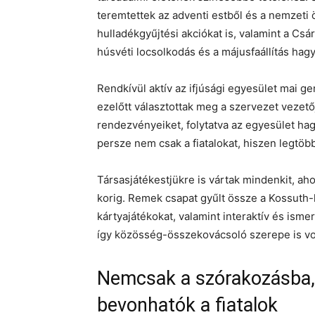
teremtettek az adventi estből és a nemzeti 
hulladékgyűjtési akciókat is, valamint a Csá
húsvéti locsolkodás és a májusfaállítás ha
Rendkívül aktív az ifjúsági egyesület mai ge
ezelőtt választottak meg a szervezet vezetőj
rendezvényeiket, folytatva az egyesület hagy
persze nem csak a fiatalokat, hiszen legtöb
Társasjátékestjükre is vártak mindenkit, aho
korig. Remek csapat gyűlt össze a Kossuth
kártyajátékokat, valamint interaktív és isme
így közösség-összekovácsoló szerepe is vo
Nemcsak a szórakozásba,
bevonhatók a fiatalok