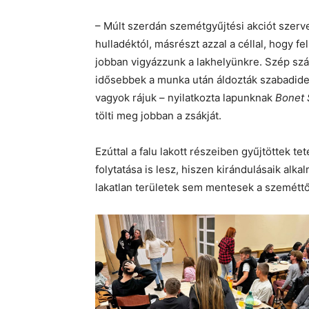
– Múlt szerdán szemétgyűjtési akciót szerve
hulladéktól, másrészt azzal a céllal, hogy f
jobban vigyázzunk a lakhelyünkre. Szép szám
idősebbek a munka után áldozták szabadide
vagyok rájuk – nyilatkozta lapunknak
Bonet 
tölti meg jobban a zsákját.
Ezúttal a falu lakott részeiben gyűjtöttek 
folytatása is lesz, hiszen kirándulásaik alk
lakatlan területek sem mentesek a szeméttő