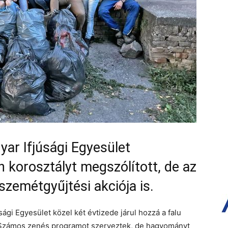
ar Ifjúsági Egyesület
n korosztályt megszólított, de az
 szemétgyűjtési akciója is.
gi Egyesület közel két évtizede járul hozzá a falu
. Számos zenés programot szerveztek, de hagyományt