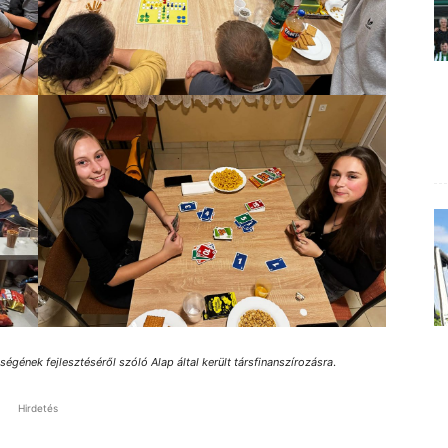
gének fejlesztéséről szóló Alap által került társfinanszírozásra
.
Hirdetés