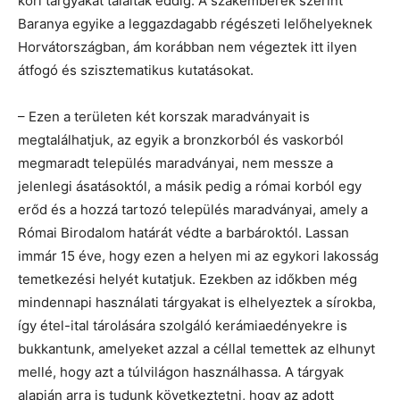
kori tárgyakat találtak eddig. A szakemberek szerint
Baranya egyike a leggazdagabb régészeti lelőhelyeknek
Horvátországban, ám korábban nem végeztek itt ilyen
átfogó és szisztematikus kutatásokat.
– Ezen a területen két korszak maradványait is
megtalálhatjuk, az egyik a bronzkorból és vaskorból
megmaradt település maradványai, nem messze a
jelenlegi ásatásoktól, a másik pedig a római korból egy
erőd és a hozzá tartozó település maradványai, amely a
Római Birodalom határát védte a barbároktól. Lassan
immár 15 éve, hogy ezen a helyen mi az egykori lakosság
temetkezési helyét kutatjuk. Ezekben az időkben még
mindennapi használati tárgyakat is elhelyeztek a sírokba,
így étel-ital tárolására szolgáló kerámiaedényekre is
bukkantunk, amelyeket azzal a céllal temettek az elhunyt
mellé, hogy azt a túlvilágon használhassa. A tárgyak
alapján arra is tudunk következtetni, hogy az adott