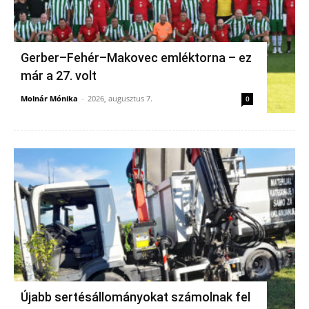
Gerber–Fehér–Makovec emléktorna – ez
már a 27. volt
Molnár Mónika
-
2026, augusztus 7.
0
Újabb sertésállományokat számolnak fel