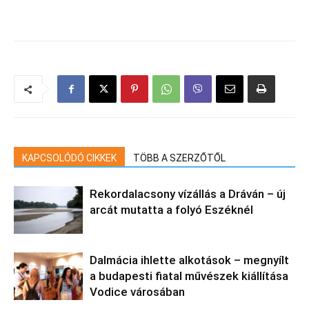
KAPCSOLÓDÓ CIKKEK
TÖBB A SZERZŐTŐL
Rekordalacsony vízállás a Dráván – új
arcát mutatta a folyó Eszéknél
Dalmácia ihlette alkotások – megnyílt
a budapesti fiatal művészek kiállítása
Vodice városában