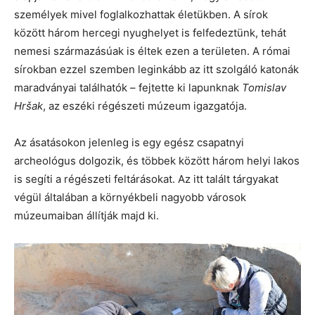
személyek mivel foglalkozhattak életükben. A sírok
között három hercegi nyughelyet is felfedeztünk, tehát
nemesi származásúak is éltek ezen a területen. A római
sírokban ezzel szemben leginkább az itt szolgáló katonák
maradványai találhatók – fejtette ki lapunknak
Tomislav
Hršak
, az eszéki régészeti múzeum igazgatója.
Az ásatásokon jelenleg is egy egész csapatnyi
archeológus dolgozik, és többek között három helyi lakos
is segíti a régészeti feltárásokat. Az itt talált tárgyakat
végül általában a környékbeli nagyobb városok
múzeumaiban állítják majd ki.