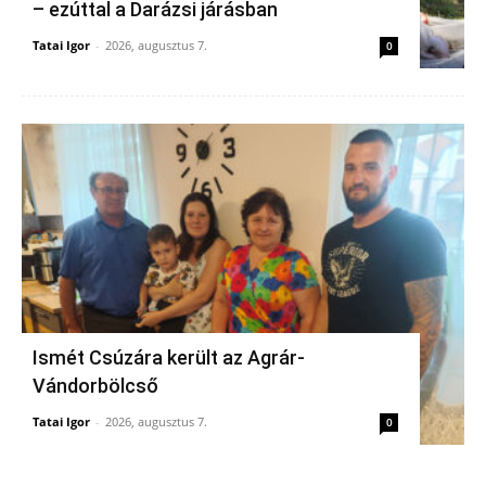
– ezúttal a Darázsi járásban
Tatai Igor
-
2026, augusztus 7.
0
Ismét Csúzára került az Agrár-
Vándorbölcső
Tatai Igor
-
2026, augusztus 7.
0