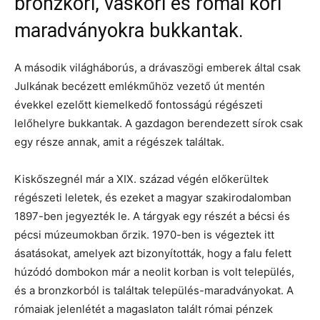
bronzkori, vaskori és római kori
maradványokra bukkantak.
A második világháborús, a drávaszögi emberek által csak
Julkának becézett emlékműhöz vezető út mentén
évekkel ezelőtt kiemelkedő fontosságú régészeti
lelőhelyre bukkantak. A gazdagon berendezett sírok csak
egy része annak, amit a régészek találtak.
Kiskőszegnél már a XIX. század végén előkerültek
régészeti leletek, és ezeket a magyar szakirodalomban
1897-ben jegyezték le. A tárgyak egy részét a bécsi és
pécsi múzeumokban őrzik. 1970-ben is végeztek itt
ásatásokat, amelyek azt bizonyították, hogy a falu felett
húzódó dombokon már a neolit korban is volt település,
és a bronzkorból is találtak település-maradványokat. A
rómaiak jelenlétét a magaslaton talált római pénzek