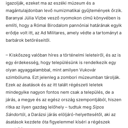
igazolják, ezeket ma az eszéki múzeum és a
magántulajdonban levő numizmatikai gyűjtemények őrzik.
Baranyai Júlia Vízbe vesző nyomokon című könyvében is
említi, hogy a Római Birodalom pannóniai határának egyik
erődje volt itt, az Ad Militares, amely védte a tartományt a
barbárok betöréseitől.
– Kiskőszeg valóban híres a történelmi leleteiről, és az is
egy érdekesség, hogy településünk is rendelkezik egy
olyan agyaggalambbal, mint amilyen Vukovár
szimbóluma. Ezt jelenleg a zombori múzeumban tárolják.
Ezek az ásatások és az itt talált régészeti leletek
mindegyike nagyon fontos nem csak a település, de a
járás, a megye és az egész ország szempontjából, hiszen
ritka az ilyen gazdag lelőhely – tudtuk meg
Sipos
Sándor
tól, a Darázsi járás elöljáró-helyettesétől, aki az
ásatások kezdete óta figyelemmel kíséri a régészek