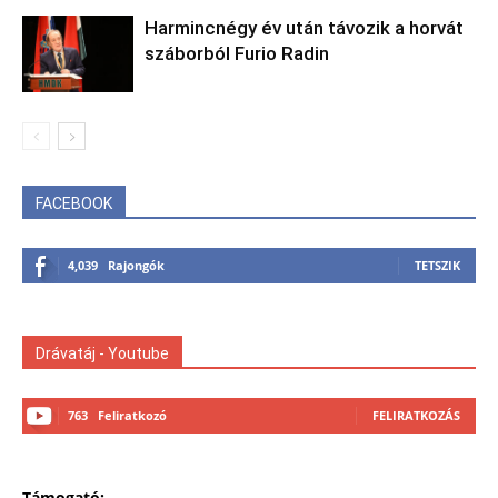
Harmincnégy év után távozik a horvát
száborból Furio Radin
FACEBOOK
4,039
Rajongók
TETSZIK
Drávatáj - Youtube
763
Feliratkozó
FELIRATKOZÁS
Támogató: