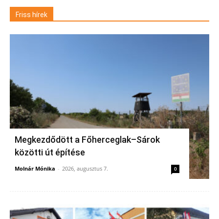
Friss hírek
Megkezdődött a Főherceglak–Sárok
közötti út építése
Molnár Mónika
-
2026, augusztus 7.
0