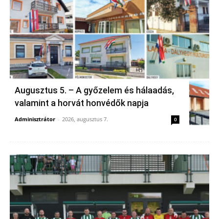
Augusztus 5. – A győzelem és hálaadás,
valamint a horvát honvédők napja
Adminisztrátor
-
2026, augusztus 7.
0