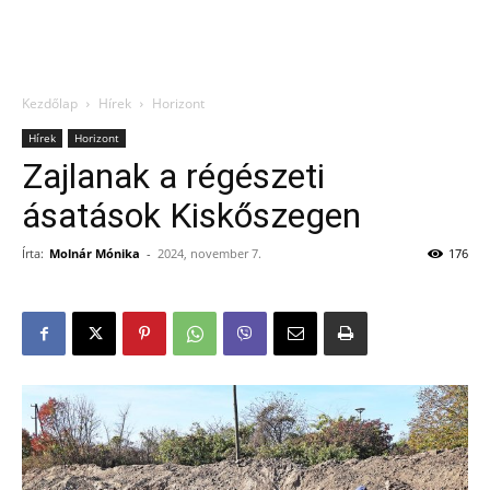
Kezdőlap
Hírek
Horizont
Hírek
Horizont
Zajlanak a régészeti
ásatások Kiskőszegen
Írta:
Molnár Mónika
-
2024, november 7.
176