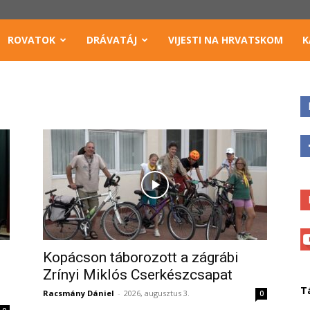
ROVATOK
DRÁVATÁJ
VIJESTI NA HRVATSKOM
K
Kopácson táborozott a zágrábi
Zrínyi Miklós Cserkészcsapat
T
Racsmány Dániel
-
2026, augusztus 3.
0