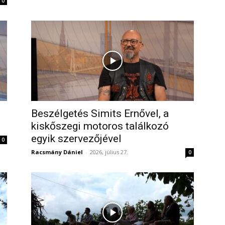
0
Beszélgetés Simits Ernővel, a
kiskőszegi motoros találkozó
egyik szervezőjével
0
Racsmány Dániel
-
2026, július 27.
0