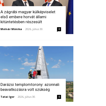
A zágrábi magyar külképviselet
első embere horvát állami
kitüntetésben részesült
Molnár Mónika
-
2026, július 30.
0
Darázsi templomtorony: azonnali
beavatkozásra volt szükség
Tatai Igor
-
2026, július 30.
0