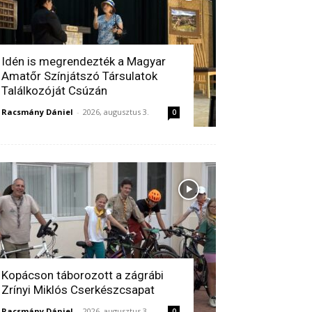
Idén is megrendezték a Magyar
Amatőr Színjátszó Társulatok
Találkozóját Csúzán
Racsmány Dániel
-
2026, augusztus 3.
0
Kopácson táborozott a zágrábi
Zrínyi Miklós Cserkészcsapat
Racsmány Dániel
-
2026, augusztus 3.
0