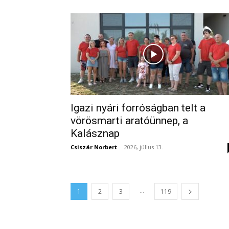
Igazi nyári forróságban telt a
vörösmarti aratóünnep, a
Kalásznap
Csiszár Norbert
-
2026, július 13.
...
1
2
3
119