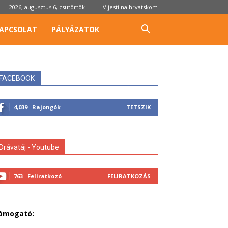
2026, augusztus 6, csütörtök
Vijesti na hrvatskom
APCSOLAT
PÁLYÁZATOK
FACEBOOK
4,039
Rajongók
TETSZIK
Drávatáj - Youtube
763
Feliratkozó
FELIRATKOZÁS
ámogató: