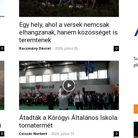
Egy hely, ahol a versek nemcsak
elhangzanak, hanem közösséget is
teremtenek
Racsmány Dániel
-
2026, július 20.
0
0
Su
pl
Átadták a Kórógyi Általános Iskola
i
tornatermét
Csiszár Norbert
-
2026, július 13.
0
0