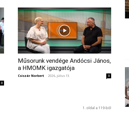
Műsorunk vendége Andócsi János,
a HMOMK igazgatója
Csiszár Norbert
-
2026, július 13.
0
0
1. oldal a 119-ból