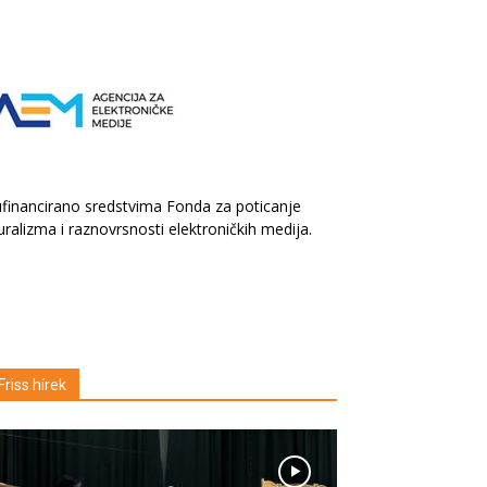
financirano sredstvima Fonda za poticanje
uralizma i raznovrsnosti elektroničkih medija.
Friss hírek