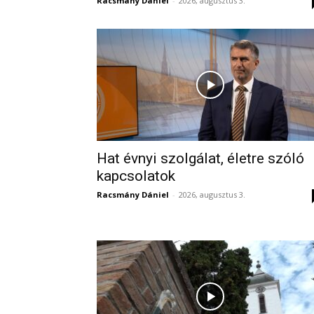
Racsmány Dániel
-
2026, augusztus 3.
Hat évnyi szolgálat, életre szóló
kapcsolatok
Racsmány Dániel
-
2026, augusztus 3.