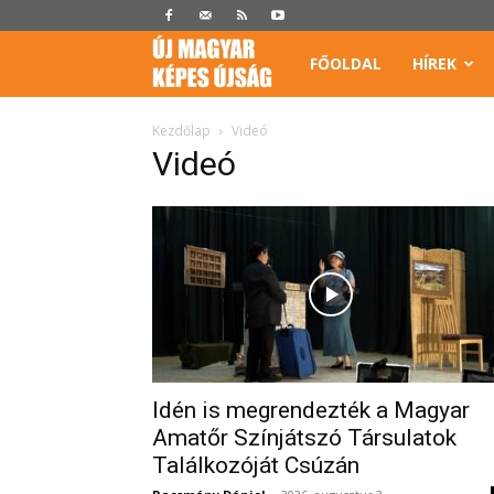
Képes
FŐOLDAL
HÍREK
Újság
Kezdőlap
Videó
Videó
Idén is megrendezték a Magyar
Amatőr Színjátszó Társulatok
Találkozóját Csúzán