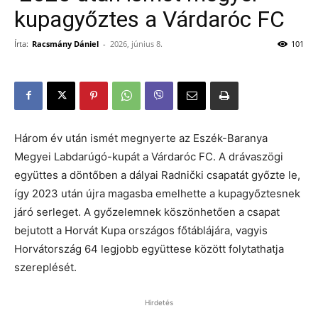
kupagyőztes a Várdaróc FC
Írta:
Racsmány Dániel
-
2026, június 8.
101
Három év után ismét megnyerte az Eszék-Baranya
Megyei Labdarúgó-kupát a Várdaróc FC. A drávaszögi
együttes a döntőben a dályai Radnički csapatát győzte le,
így 2023 után újra magasba emelhette a kupagyőztesnek
járó serleget. A győzelemnek köszönhetően a csapat
bejutott a Horvát Kupa országos főtáblájára, vagyis
Horvátország 64 legjobb együttese között folytathatja
szereplését.
Hirdetés