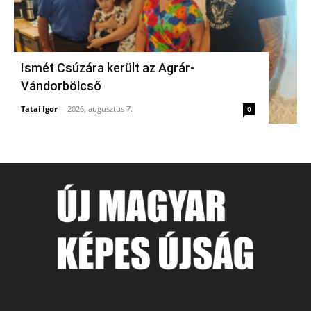
Ismét Csúzára került az Agrár-
Vándorbölcső
Tatai Igor
-
2026, augusztus 7.
0