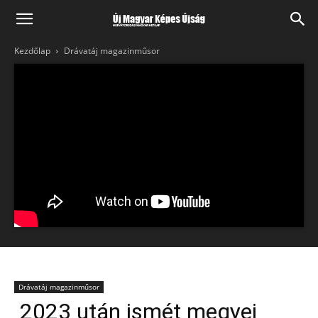
Kezdőlap
Drávatáj magazinműsor
Drávatáj magazinműsor
2023 után ismét megyei