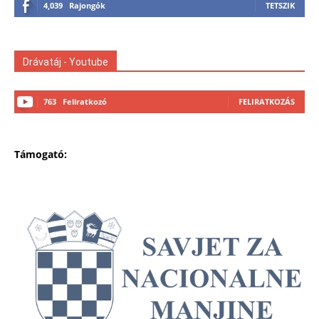
4,039
Rajongók
TETSZIK
Drávatáj - Youtube
763
Feliratkozó
FELIRATKOZÁS
Támogató: