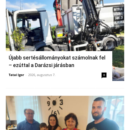
Újabb sertésállományokat számolnak fel
– ezúttal a Darázsi járásban
Tatai Igor
-
2026, augusztus 7.
0