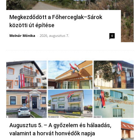
Megkezdődött a Főherceglak–Sárok
közötti út építése
Molnár Mónika
-
2026, augusztus 7.
0
Augusztus 5. – A győzelem és hálaadás,
valamint a horvát honvédők napja