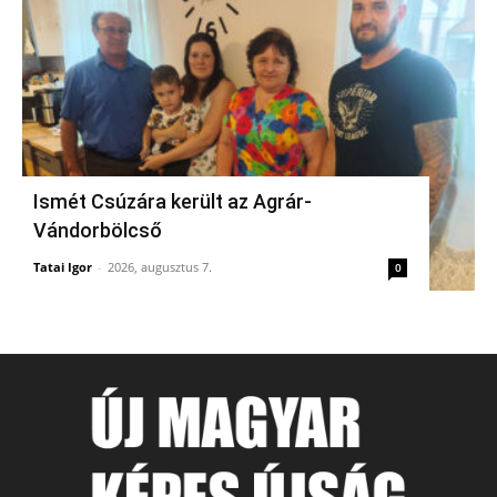
Ismét Csúzára került az Agrár-
Vándorbölcső
Tatai Igor
-
2026, augusztus 7.
0