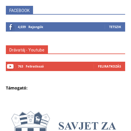
FACEBOOK
4,039
Rajongók
TETSZIK
Drávatáj - Youtube
763
Feliratkozó
FELIRATKOZÁS
Támogató: