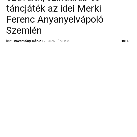
táncjáték az idei Merki
Ferenc Anyanyelvápoló
Szemlén
Írta:
Racsmány Dániel
-
2026, június 8.
61