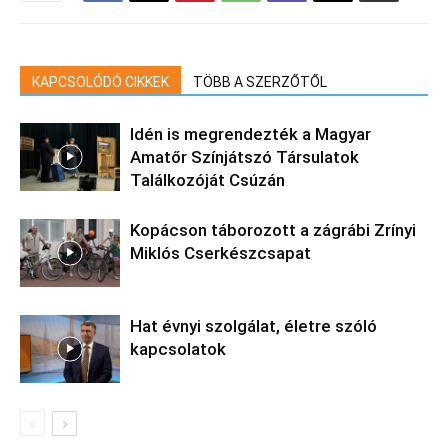
KAPCSOLÓDÓ CIKKEK
TÖBB A SZERZŐTŐL
Idén is megrendezték a Magyar
Amatőr Színjátszó Társulatok
Találkozóját Csúzán
Kopácson táborozott a zágrábi Zrínyi
Miklós Cserkészcsapat
Hat évnyi szolgálat, életre szóló
kapcsolatok