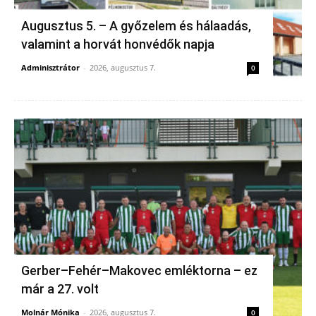
Augusztus 5. – A győzelem és hálaadás,
valamint a horvát honvédők napja
Adminisztrátor
-
2026, augusztus 7.
0
Gerber–Fehér–Makovec emléktorna – ez
már a 27. volt
Molnár Mónika
-
2026, augusztus 7.
0