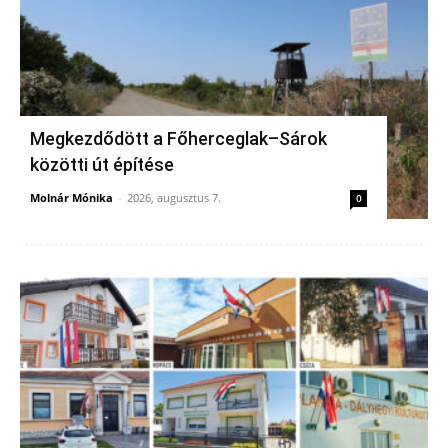
Megkezdődött a Főherceglak–Sárok
közötti út építése
Molnár Mónika
-
2026, augusztus 7.
0