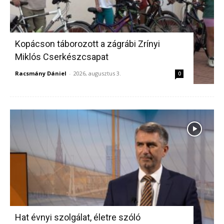
Kopácson táborozott a zágrábi Zrínyi
Miklós Cserkészcsapat
Racsmány Dániel
-
2026, augusztus 3.
0
Hat évnyi szolgálat, életre szóló