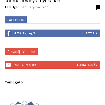
koronajárvány árnyékában
Tatai Igor
-
2020, szeptember 17.
0
FACEBOOK
4,039
Rajongók
TETSZIK
Drávatáj - Youtube
763
Feliratkozó
FELIRATKOZÁS
Támogató: