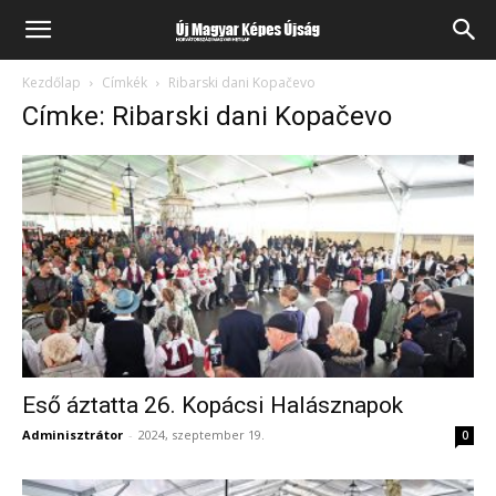
Kezdőlap
Címkék
Ribarski dani Kopačevo
Címke: Ribarski dani Kopačevo
Eső áztatta 26. Kopácsi Halásznapok
Adminisztrátor
-
2024, szeptember 19.
0