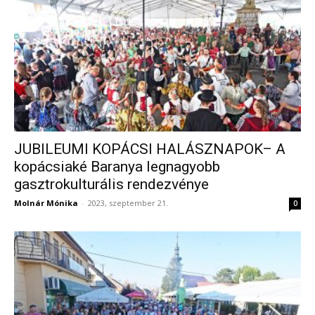
JUBILEUMI KOPÁCSI HALÁSZNAPOK– A
kopácsiaké Baranya legnagyobb
gasztrokulturális rendezvénye
Molnár Mónika
-
2023, szeptember 21.
0