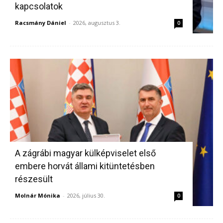
kapcsolatok
Racsmány Dániel
-
2026, augusztus 3.
0
A zágrábi magyar külképviselet első
embere horvát állami kitüntetésben
részesült
Molnár Mónika
-
2026, július 30.
0