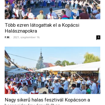
Több ezren látogattak el a Kopácsi
Halásznapokra
F.M.
-
2021, szeptember 16.
0
Nagy sikerű halas fesztivál Kopácson a