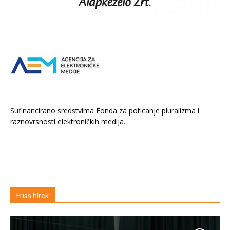
Sufinancirano sredstvima Fonda za poticanje pluralizma i
raznovrsnosti elektroničkih medija.
Friss hírek