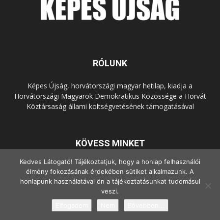
RÓLUNK
Képes Újság, horvátországi magyar hetilap, kiadja a
Horvátországi Magyarok Demokratikus Közössége a Horvát
Köztársaság állami költségvetésének támogatásával
KÖVESS MINKET
Kedves Látogató! Tájékoztatjuk, hogy a honlap felhasználói
élmény fokozásának érdekében sütiket alkalmazunk. A
honlapunk használatával ön a tájékoztatásunkat tudomásul
veszi.
Elfogadom
Nem
Bővebben...
© Copyright - 2022 Minden jog fenntartva.