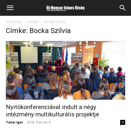
Kezdőlap
Címkék
Bocka Szilvia
Címke: Bocka Szilvia
Nyitókonferenciával indult a négy
intézmény multikulturális projektje
Tatai Igor
-
2018, február 8.
0