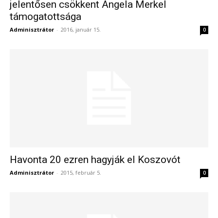
jelentősen csökkent Angela Merkel
támogatottsága
Adminisztrátor
-
2016, január 15.
0
Havonta 20 ezren hagyják el Koszovót
Adminisztrátor
-
2015, február 5.
0