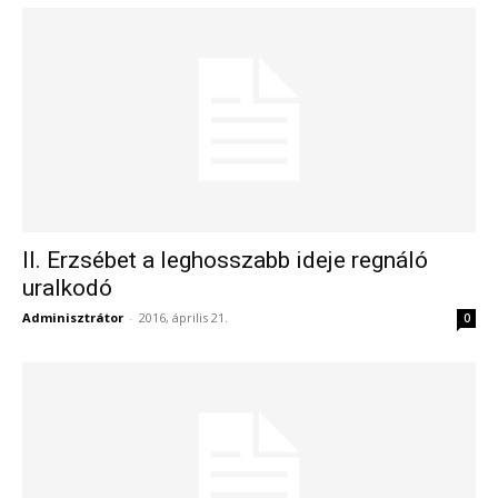
II. Erzsébet a leghosszabb ideje regnáló
uralkodó
Adminisztrátor
-
2016, április 21.
0