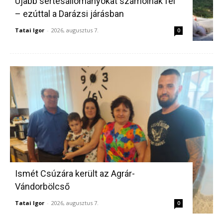
Újabb sertésállományokat számolnak fel
– ezúttal a Darázsi járásban
Tatai Igor
-
2026, augusztus 7.
0
Ismét Csúzára került az Agrár-
Vándorbölcső
Tatai Igor
-
2026, augusztus 7.
0