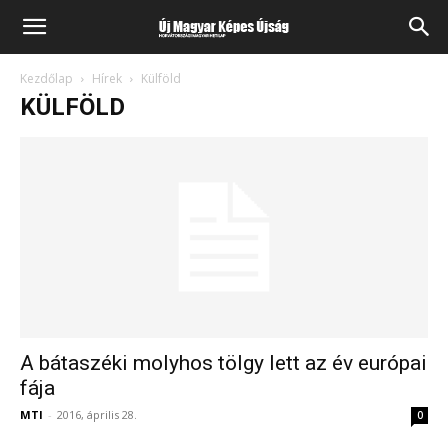
Kezdőlap
Hírek
Külföld
KÜLFÖLD
A bátaszéki molyhos tölgy lett az év európai
fája
MTI
-
2016, április 28.
0