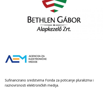
Sufinancirano sredstvima Fonda za poticanje pluralizma i
raznovrsnosti elektroničkih medija.