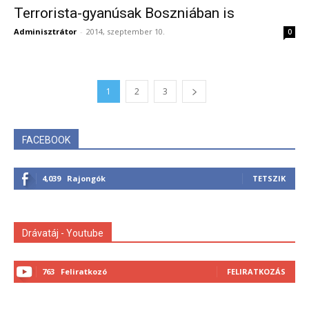
Terrorista-gyanúsak Boszniában is
Adminisztrátor
-
2014, szeptember 10.
0
1
2
3
FACEBOOK
4,039
Rajongók
TETSZIK
Drávatáj - Youtube
763
Feliratkozó
FELIRATKOZÁS