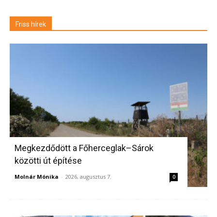
Friss hírek
Megkezdődött a Főherceglak–Sárok
közötti út építése
Molnár Mónika
-
2026, augusztus 7.
0