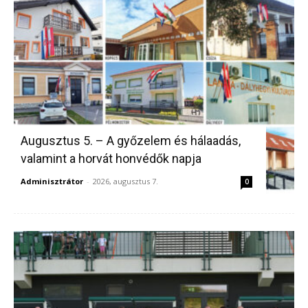
Augusztus 5. – A győzelem és hálaadás,
valamint a horvát honvédők napja
Adminisztrátor
-
2026, augusztus 7.
0