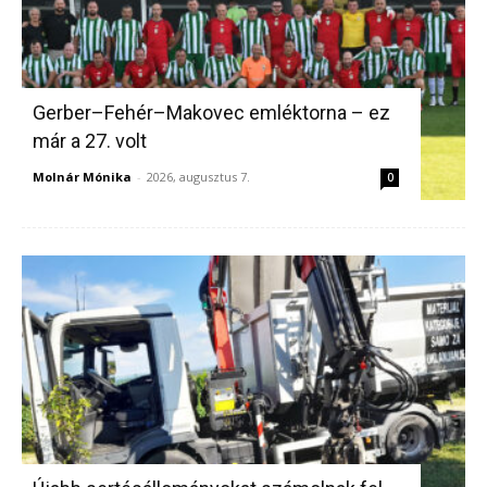
Gerber–Fehér–Makovec emléktorna – ez
már a 27. volt
Molnár Mónika
-
2026, augusztus 7.
0