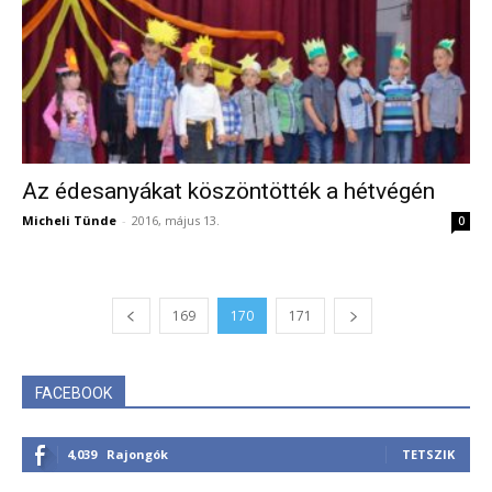
Az édesanyákat köszöntötték a hétvégén
Micheli Tünde
-
2016, május 13.
0
169
170
171
FACEBOOK
4,039
Rajongók
TETSZIK