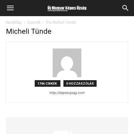
Kezdőlap
Szerzők
Írta Micheli Tünde
Micheli Tünde
1746 CIKKEK
0 HOZZÁSZÓLÁS
http://kepesujsag.com