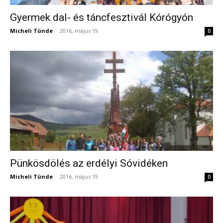
Gyermek dal- és táncfesztivál Kórógyón
Micheli Tünde
-
2016, május 19.
0
Pünkösdölés az erdélyi Sóvidéken
Micheli Tünde
-
2016, május 19.
0