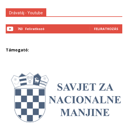
Drávatáj - Youtube
763
Feliratkozó
FELIRATKOZÁS
Támogató: