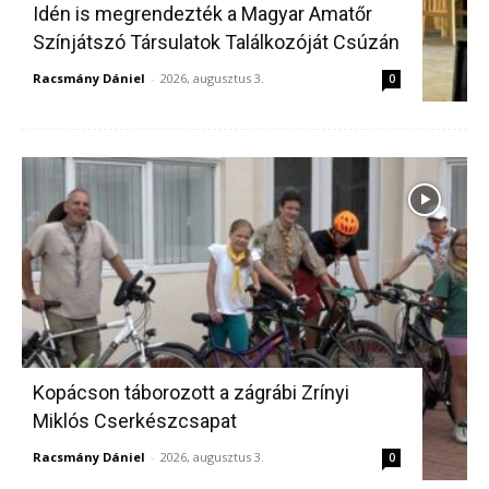
Idén is megrendezték a Magyar Amatőr
Színjátszó Társulatok Találkozóját Csúzán
Racsmány Dániel
-
2026, augusztus 3.
0
Kopácson táborozott a zágrábi Zrínyi
Miklós Cserkészcsapat
Racsmány Dániel
-
2026, augusztus 3.
0