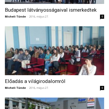
Budapest látványosságaival ismerkedtek
Micheli Tünde
-
2016, május 27.
0
Előadás a világirodalomról
Micheli Tünde
-
2016, május 27.
0