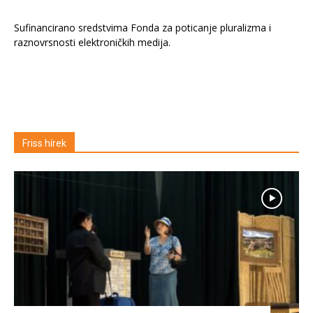
Sufinancirano sredstvima Fonda za poticanje pluralizma i
raznovrsnosti elektroničkih medija.
Friss hírek