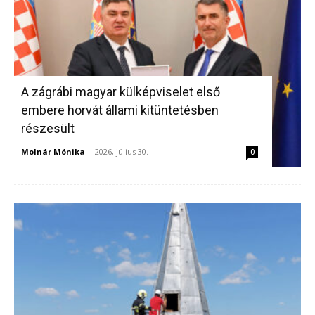
A zágrábi magyar külképviselet első
embere horvát állami kitüntetésben
részesült
Molnár Mónika
-
2026, július 30.
0