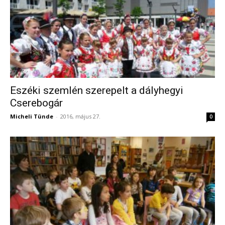
Eszéki szemlén szerepelt a dályhegyi
Cserebogár
Micheli Tünde
-
2016, május 27.
0