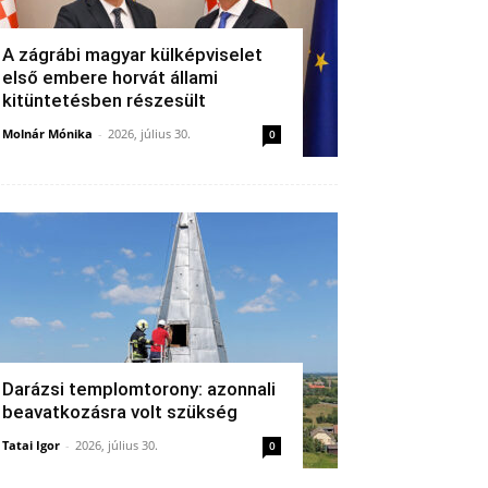
A zágrábi magyar külképviselet
első embere horvát állami
kitüntetésben részesült
Molnár Mónika
-
2026, július 30.
0
Darázsi templomtorony: azonnali
beavatkozásra volt szükség
Tatai Igor
-
2026, július 30.
0