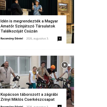
Idén is megrendezték a Magyar
Amatőr Színjátszó Társulatok
Találkozóját Csúzán
Racsmány Dániel
-
2026, augusztus 3.
0
Kopácson táborozott a zágrábi
Zrínyi Miklós Cserkészcsapat
Racsmány Dániel
-
2026, augusztus 3.
0