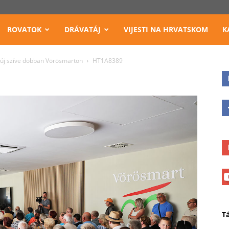
ROVATOK
DRÁVATÁJ
VIJESTI NA HRVATSKOM
K
új szíve dobban Vörösmarton
HT1A8389
T