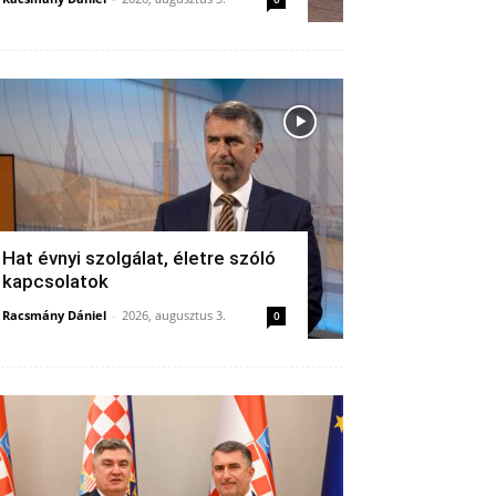
Hat évnyi szolgálat, életre szóló
kapcsolatok
Racsmány Dániel
-
2026, augusztus 3.
0