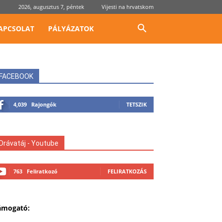
2026, augusztus 7, péntek
Vijesti na hrvatskom
APCSOLAT
PÁLYÁZATOK
FACEBOOK
4,039
Rajongók
TETSZIK
Drávatáj - Youtube
763
Feliratkozó
FELIRATKOZÁS
ámogató: