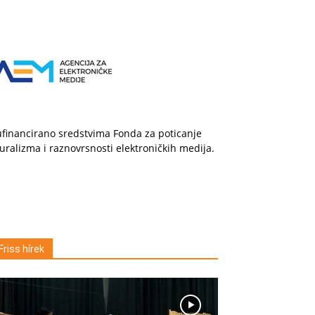
financirano sredstvima Fonda za poticanje
uralizma i raznovrsnosti elektroničkih medija.
Friss hírek