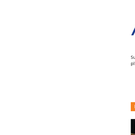
Su
pl