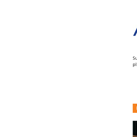
Su
pl