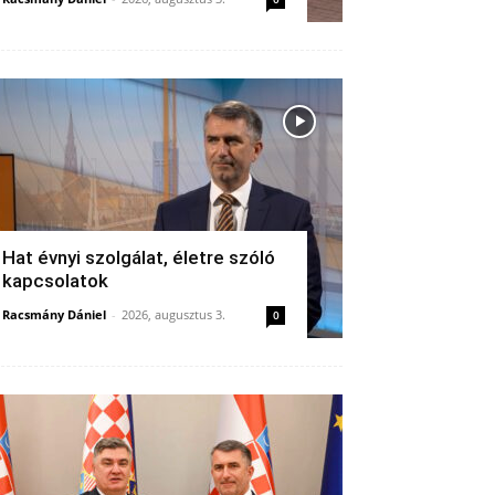
Hat évnyi szolgálat, életre szóló
kapcsolatok
Racsmány Dániel
-
2026, augusztus 3.
0