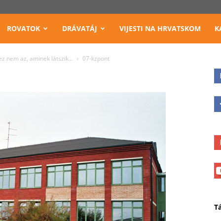
ROVATOK
DRÁVATÁJ
VIJESTI NA HRVATSKOM
K
 ez nem az, aminek látszik…
07-kzpont
T