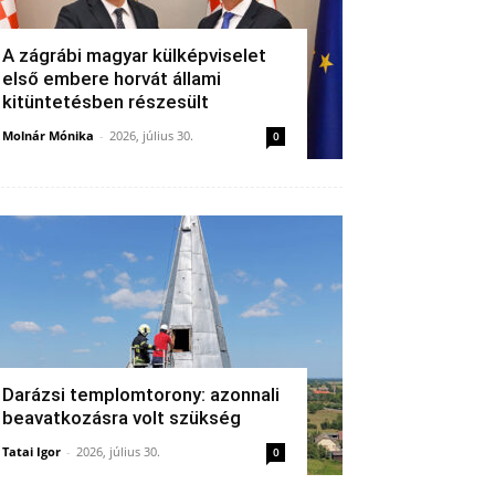
A zágrábi magyar külképviselet
első embere horvát állami
kitüntetésben részesült
Molnár Mónika
-
2026, július 30.
0
Darázsi templomtorony: azonnali
beavatkozásra volt szükség
Tatai Igor
-
2026, július 30.
0