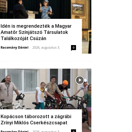
Idén is megrendezték a Magyar
Amatőr Színjátszó Társulatok
Találkozóját Csúzán
Racsmány Dániel
-
2026, augusztus 3.
0
Kopácson táborozott a zágrábi
Zrínyi Miklós Cserkészcsapat
Racsmány Dániel
-
2026, augusztus 3.
0