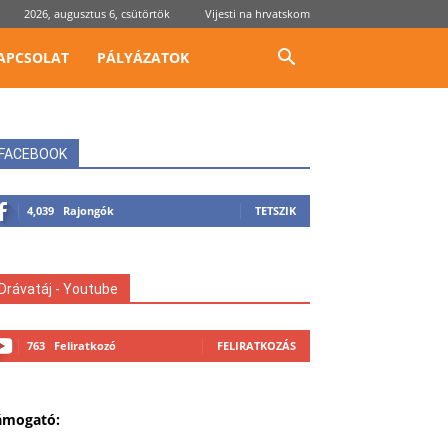
2026, augusztus 6, csütörtök
Vijesti na hrvatskom
APCSOLAT
PÁLYÁZATOK
FACEBOOK
4,039
Rajongók
TETSZIK
Drávatáj - Youtube
763
Feliratkozó
FELIRATKOZÁS
ámogató: