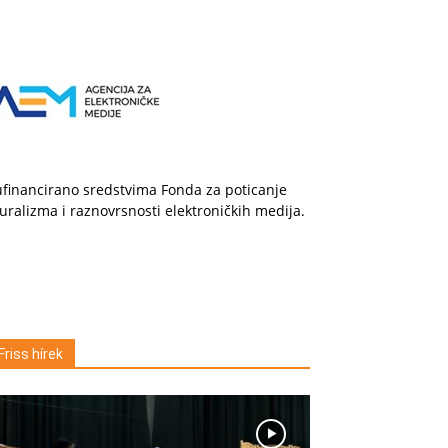
financirano sredstvima Fonda za poticanje
uralizma i raznovrsnosti elektroničkih medija.
Friss hírek