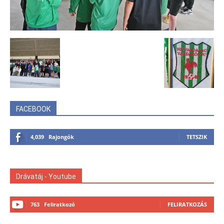
FACEBOOK
4,039
Rajongók
TETSZIK
Drávatáj - Youtube
763
Feliratkozó
FELIRATKOZÁS