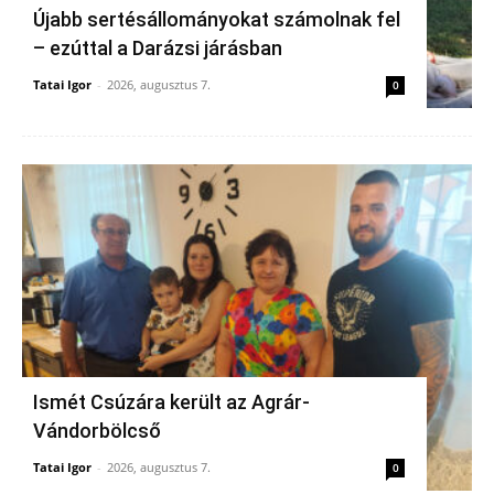
Újabb sertésállományokat számolnak fel
– ezúttal a Darázsi járásban
Tatai Igor
-
2026, augusztus 7.
0
Ismét Csúzára került az Agrár-
Vándorbölcső
Tatai Igor
-
2026, augusztus 7.
0