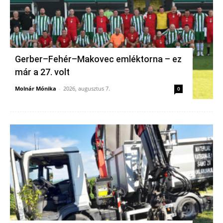
Gerber–Fehér–Makovec emléktorna – ez
már a 27. volt
Molnár Mónika
-
2026, augusztus 7.
0