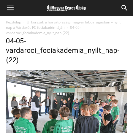
Kezdőlap
Új korszak a horvátországi magyar labdarúgásban – nyílt
nap a Várdaróc FC fociakadémiáján
04-05-
vardaroci_fociakademia_nyilt_nap-(22)
04-05-
vardaroci_fociakademia_nyilt_nap-
(22)