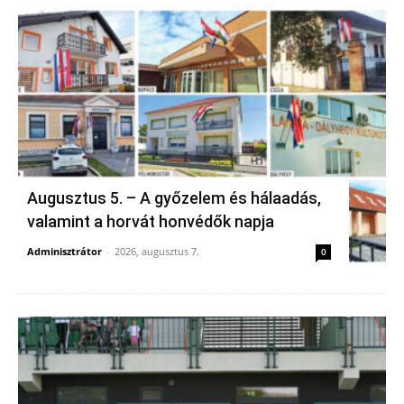
Augusztus 5. – A győzelem és hálaadás,
valamint a horvát honvédők napja
Adminisztrátor
-
2026, augusztus 7.
0