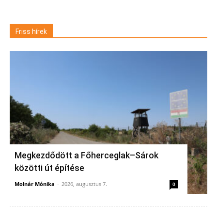
Friss hírek
Megkezdődött a Főherceglak–Sárok
közötti út építése
Molnár Mónika
-
2026, augusztus 7.
0