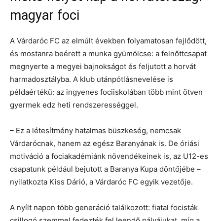
magyar foci
A Várdaróc FC az elmúlt években folyamatosan fejlődött,
és mostanra beérett a munka gyümölcse: a felnőttcsapat
megnyerte a megyei bajnokságot és feljutott a horvát
harmadosztályba. A klub utánpótlásnevelése is
példaértékű: az ingyenes fociiskolában több mint ötven
gyermek edz heti rendszerességgel.
– Ez a létesítmény hatalmas büszkeség, nemcsak
Várdarócnak, hanem az egész Baranyának is. De óriási
motiváció a fociakadémiánk növendékeinek is, az U12-es
csapatunk például bejutott a Baranya Kupa döntőjébe –
nyilatkozta Kiss Dárió, a Várdaróc FC egyik vezetője.
A nyílt napon több generáció találkozott: fiatal focisták
csillogó szemmel fedezték fel leendő pályájukat, míg a