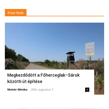
Friss hírek
Megkezdődött a Főherceglak–Sárok
közötti út építése
Molnár Mónika
-
2026, augusztus 7.
0