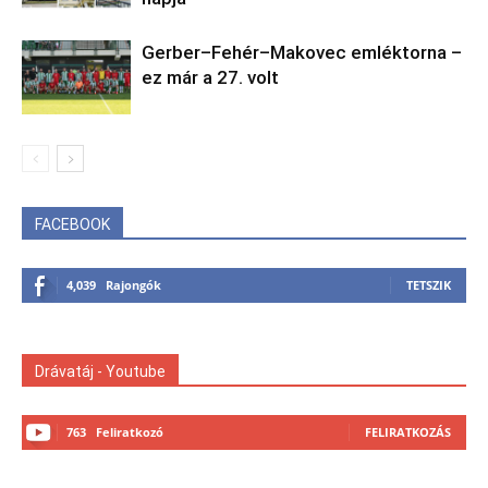
Gerber–Fehér–Makovec emléktorna –
ez már a 27. volt
FACEBOOK
4,039
Rajongók
TETSZIK
Drávatáj - Youtube
763
Feliratkozó
FELIRATKOZÁS