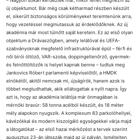
– Nagyon sokan kérdezték már, mikor lehet megnézni az
új objektumot. Bár még csak kétharmad részben készült
el, sikerült biztonságos körülményeket teremtenünk arra,
hogy vezetéssel megmutassuk az érdeklődőknek. Az új
akadémia már most túlnőtt saját keretein. Ez az első olyan
objektum a Drávaszögben, amely lelátóval és UEFA-
szabványoknak megfelelő infrastruktúrával épül – férfi és
női bírói öltöző, VAR-szoba, doppingellenőrző, gyermek-
és felnőttöltözők is helyet kapnak benne – tudtuk meg
Jankovics Róbert parlamenti képviselőtől, a HMDK
elnökétől, akitől nemcsak mi, újságírók, hanem azok is
többet megtudhattak, akik ellátogattak a nyílt napra. Így
azt is, hogy az akadémia lelátója már önmagában is
mérnöki bravúr: 58 tonna acélból készült, és 18 méter
mély alapokon nyugszik. A komplexum 83 parkolóhellyel,
kávézókkal és modern kiszolgáló egységekkel várja majd
a látogatókat – az első hazai mérkőzést a tervek szerint
augusztus 23-án játsszák majd az új pályán. Ismételten