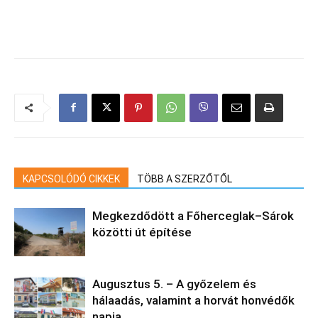
KAPCSOLÓDÓ CIKKEK
TÖBB A SZERZŐTŐL
Megkezdődött a Főherceglak–Sárok
közötti út építése
Augusztus 5. – A győzelem és
hálaadás, valamint a horvát honvédők
napja