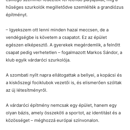
hűséges szurkolók megilletődve szemlélték a grandiózus
építményt.
– Igyekszem ott lenni minden hazai meccsen, de a
vendégségbe is követem a csapatot. Ez az épület
egészen elképesztő. A gyerekek megérdemlik, a felnőtt
csapat pedig verhetetlen – fogalmazott Markos Sándor, a
klub egyik várdaróci szurkolója.
A szombati nyílt napra ellátogattak a bellyei, a kopácsi és
a kiskőszegi fociklubok vezetői is, és elismerően szóltak
az új létesítményről.
A várdaróci építmény nemcsak egy épület, hanem egy
olyan bázis, amely összeköti a sportot, az identitást és a
közösséget – méghozzá európai színvonalon.