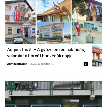
Augusztus 5. – A győzelem és hálaadás,
valamint a horvát honvédők napja
Adminisztrátor
-
2026, augusztus 7.
0