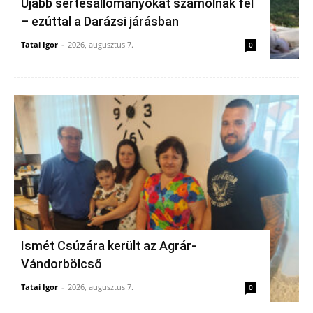
Újabb sertésállományokat számolnak fel
– ezúttal a Darázsi járásban
Tatai Igor
-
2026, augusztus 7.
0
Ismét Csúzára került az Agrár-
Vándorbölcső
Tatai Igor
-
2026, augusztus 7.
0