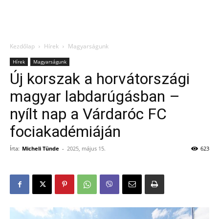
Kezdőlap
Hírek
Magyarságunk
Hírek
Magyarságunk
Új korszak a horvátországi
magyar labdarúgásban –
nyílt nap a Várdaróc FC
fociakadémiáján
Írta:
Micheli Tünde
-
2025, május 15.
623