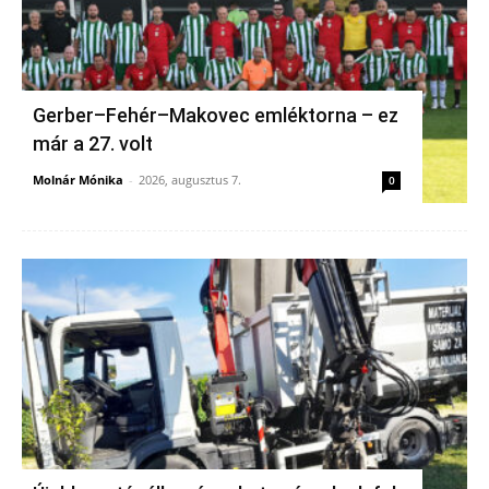
Gerber–Fehér–Makovec emléktorna – ez
már a 27. volt
Molnár Mónika
-
2026, augusztus 7.
0