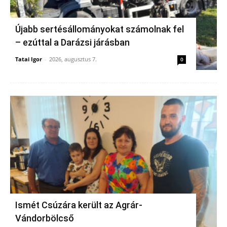
Újabb sertésállományokat számolnak fel
– ezúttal a Darázsi járásban
Tatai Igor
-
2026, augusztus 7.
0
Ismét Csúzára került az Agrár-
Vándorbölcső