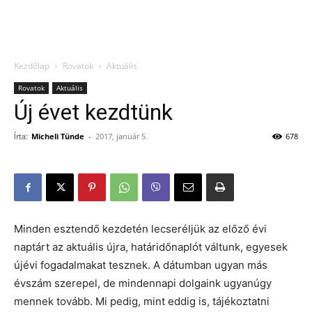
Kezdőlap
Rovatok
Aktuális
Rovatok
Aktuális
Új évet kezdtünk
Írta:
Micheli Tünde
-
2017, január 5.
678
Minden esztendő kezdetén lecseréljük az előző évi
naptárt az aktuális újra, határidőnaplót váltunk, egyesek
újévi fogadalmakat tesznek. A dátumban ugyan más
évszám szerepel, de mindennapi dolgaink ugyanúgy
mennek tovább. Mi pedig, mint eddig is, tájékoztatni