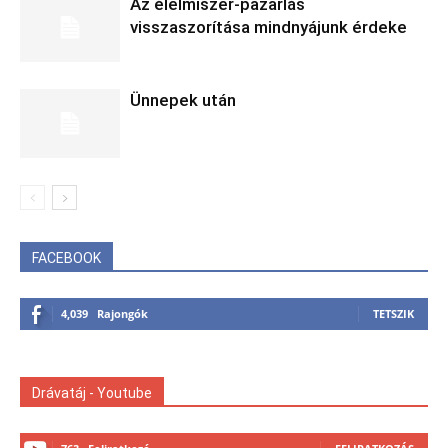
Az élelmiszer-pazarlás
visszaszorítása mindnyájunk érdeke
Ünnepek után
FACEBOOK
4,039
Rajongók
TETSZIK
Drávatáj - Youtube