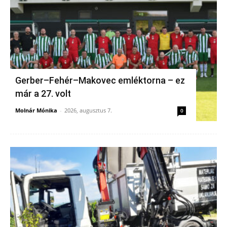
Gerber–Fehér–Makovec emléktorna – ez
már a 27. volt
Molnár Mónika
-
2026, augusztus 7.
0