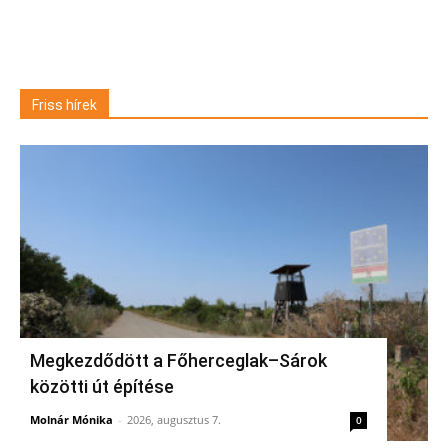
Friss hírek
Megkezdődött a Főherceglak–Sárok
közötti út építése
Molnár Mónika
-
2026, augusztus 7.
0