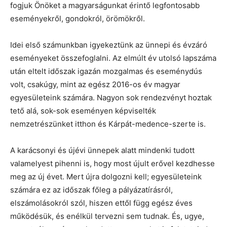
fogjuk Önöket a magyarságunkat érintő legfontosabb
eseményekről, gondokról, örömökről.
Idei első számunkban igyekeztünk az ünnepi és évzáró
eseményeket összefoglalni. Az elmúlt év utolsó lapszáma
után eltelt időszak igazán mozgalmas és eseménydús
volt, csakúgy, mint az egész 2016-os év magyar
egyesületeink számára. Nagyon sok rendezvényt hoztak
tető alá, sok-sok eseményen képviselték
nemzetrészünket itthon és Kárpát-medence-szerte is.
A karácsonyi és újévi ünnepek alatt mindenki tudott
valamelyest pihenni is, hogy most újult erővel kezdhesse
meg az új évet. Mert újra dolgozni kell; egyesületeink
számára ez az időszak főleg a pályázatírásról,
elszámolásokról szól, hiszen ettől függ egész éves
működésük, és enélkül tervezni sem tudnak. És, ugye,