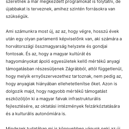
szeretnék a már megkezdett programokat is folytatni, de
újabbakat is terveznek, amihez szintén forrásokra van
szükségük.
Ami számunkra most új, az az, hogy végre, hosszú évek
után egy olyan parlamenti képviselőnk van, aki számára a
horvátországi összmagyarság helyzete és gondjai
fontosak. És az, hogy a magyar kultúrát és
hagyományokat ápoló egyesületek kellő mértékű anyagi
támogatásban részesüljenek Zágrábból, attól függetlenül,
hogy melyik ernyőszervezethez tartoznak, nem pedig az,
hogy anyagiak hiányában ellehetetlenítse őket. Azon is
dolgozik majd, hogy nagyobb mértékű támogatást
eszközöljön ki a magyar falvak infrastrukturális
fejlesztésére, az oktatási intézmények felzárkóztatására
és a kulturális autonómiára is.
Mindezek tudatában mi is könnyebben vágunk neki az új