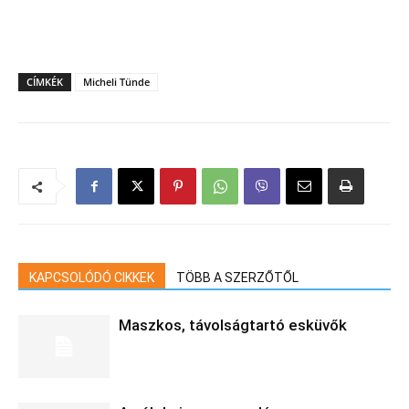
CÍMKÉK
Micheli Tünde
KAPCSOLÓDÓ CIKKEK
TÖBB A SZERZŐTŐL
Maszkos, távolságtartó esküvők