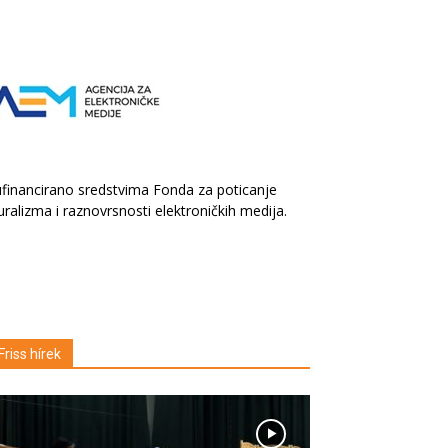
financirano sredstvima Fonda za poticanje
uralizma i raznovrsnosti elektroničkih medija.
Friss hírek