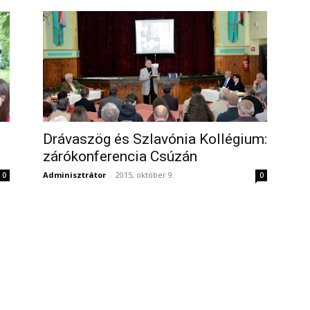
Drávaszög és Szlavónia Kollégium:
zárókonferencia Csúzán
Adminisztrátor
-
2015, október 9.
0
0