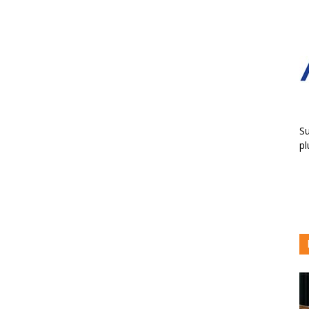
Su
pl