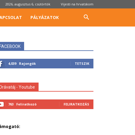
2026, augusztus 6, csütörtök
Vijesti na hrvatskom
APCSOLAT
PÁLYÁZATOK
FACEBOOK
4,039
Rajongók
TETSZIK
Drávatáj - Youtube
763
Feliratkozó
FELIRATKOZÁS
ámogató: