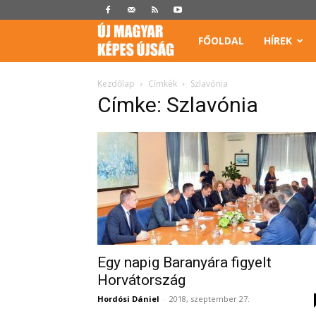
Képes
FŐOLDAL
HÍREK
Újság
Kezdőlap
Címkék
Szlavónia
Címke: Szlavónia
Egy napig Baranyára figyelt
Horvátország
Hordósi Dániel
-
2018, szeptember 27.