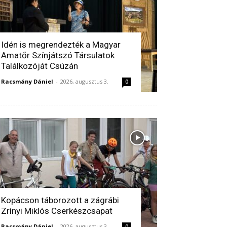
Idén is megrendezték a Magyar
Amatőr Színjátszó Társulatok
Találkozóját Csúzán
Racsmány Dániel
-
2026, augusztus 3.
0
Kopácson táborozott a zágrábi
Zrínyi Miklós Cserkészcsapat
Racsmány Dániel
-
2026, augusztus 3.
0