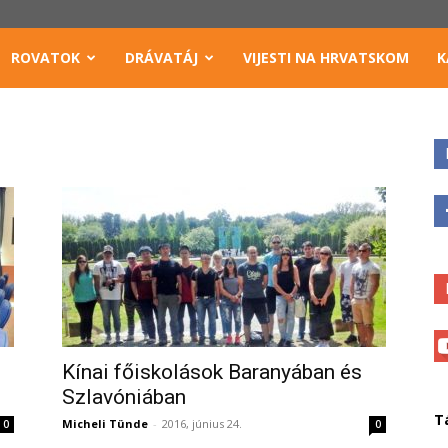
ROVATOK
DRÁVATÁJ
VIJESTI NA HRVATSKOM
K
Kínai főiskolások Baranyában és
Szlavóniában
T
Micheli Tünde
-
2016, június 24.
0
0