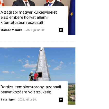
A zágrábi magyar külképviselet
első embere horvát állami
kitüntetésben részesült
Molnár Mónika
-
2026, július 30.
0
Darázsi templomtorony: azonnali
beavatkozásra volt szükség
Tatai Igor
-
2026, július 30.
0