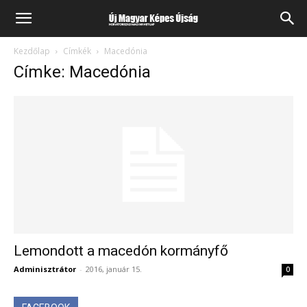
Kezdőlap
Címkék
Macedónia
Címke: Macedónia
Lemondott a macedón kormányfő
Adminisztrátor
-
2016, január 15.
0