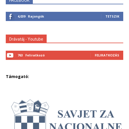
FACEBOOK
4,039
Rajongók
TETSZIK
Drávatáj - Youtube
763
Feliratkozó
FELIRATKOZÁS
Támogató: