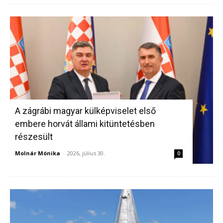
A zágrábi magyar külképviselet első
embere horvát állami kitüntetésben
részesült
Molnár Mónika
-
2026, július 30.
0