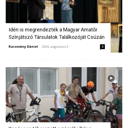
Idén is megrendezték a Magyar Amatőr
Színjátszó Társulatok Találkozóját Csúzán
Racsmány Dániel
-
2026, augusztus 3.
0