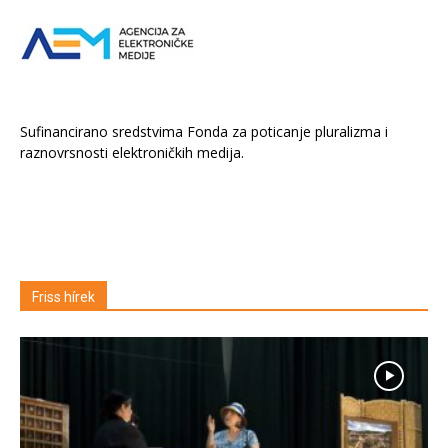
Sufinancirano sredstvima Fonda za poticanje pluralizma i
raznovrsnosti elektroničkih medija.
Friss hírek