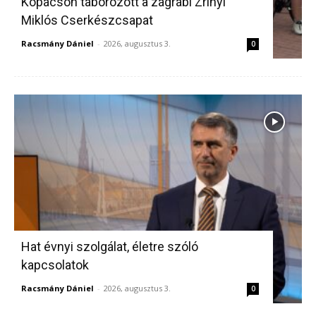
Kopácson táborozott a zágrábi Zrínyi
Miklós Cserkészcsapat
Racsmány Dániel
-
2026, augusztus 3.
0
Hat évnyi szolgálat, életre szóló
kapcsolatok
Racsmány Dániel
-
2026, augusztus 3.
0