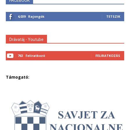
FACEBOOK
4,039
Rajongók
TETSZIK
Drávatáj - Youtube
763
Feliratkozó
FELIRATKOZÁS
Támogató: