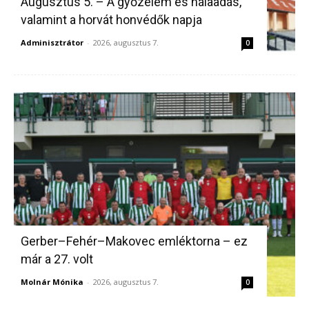
Augusztus 5. – A győzelem és hálaadás,
valamint a horvát honvédők napja
Adminisztrátor
-
2026, augusztus 7.
0
Gerber–Fehér–Makovec emléktorna – ez
már a 27. volt
Molnár Mónika
-
2026, augusztus 7.
0