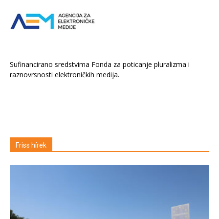
Sufinancirano sredstvima Fonda za poticanje pluralizma i
raznovrsnosti elektroničkih medija.
Friss hírek