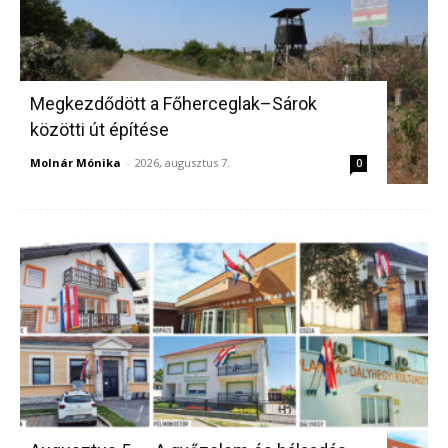
Megkezdődött a Főherceglak–Sárok
közötti út építése
Molnár Mónika
-
2026, augusztus 7.
0