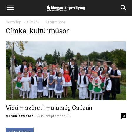
Kezdőlap
Címkék
Kultúrműsor
Címke: kultúrműsor
Vidám szüreti mulatság Csúzán
Adminisztrátor
-
2015, szeptember 30.
0