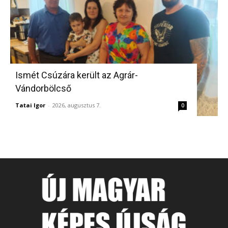
Ismét Csúzára került az Agrár-
Vándorbölcső
Tatai Igor
-
2026, augusztus 7.
0