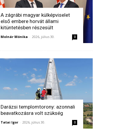
A zágrábi magyar külképviselet
első embere horvát állami
kitüntetésben részesült
Molnár Mónika
-
2026, július 30.
0
Darázsi templomtorony: azonnali
beavatkozásra volt szükség
Tatai Igor
-
2026, július 30.
0