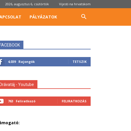
2026, augusztus 6, csütörtök
Vijesti na hrvatskom
APCSOLAT
PÁLYÁZATOK
FACEBOOK
4,039
Rajongók
TETSZIK
Drávatáj - Youtube
763
Feliratkozó
FELIRATKOZÁS
ámogató: