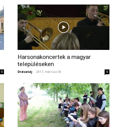
Harsonakoncertek a magyar
településeken
Drávatáj
-
2017, március 30.
0
0