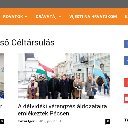
ROVATOK
DRÁVATÁJ
VIJESTI NA HRVATSKOM
K
ső Céltársulás
r
A délvidéki vérengzés áldozataira
emlékeztek Pécsen
T
Tatai Igor
-
2019, január 31.
0
0