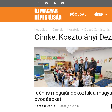
Képes
FŐOLDAL
HÍREK
Újság
Kezdőlap
Címkék
Kosztolányi Dezső Céltársulás
Címke: Kosztolányi Dez
Idén is megajándékozták a magya
óvodásokat
Hordósi Dániel
-
2020, január 10.