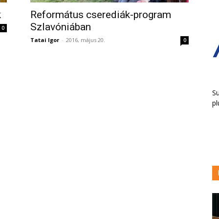
k
Református cserediák-program
Szlavóniában
0
Tatai Igor
-
2016, május 20.
0
Su
pl