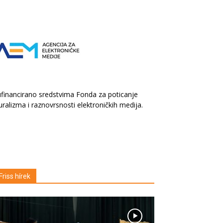
financirano sredstvima Fonda za poticanje
uralizma i raznovrsnosti elektroničkih medija.
Friss hírek