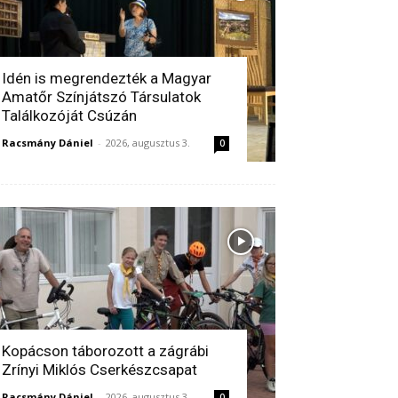
Idén is megrendezték a Magyar
Amatőr Színjátszó Társulatok
Találkozóját Csúzán
Racsmány Dániel
-
2026, augusztus 3.
0
Kopácson táborozott a zágrábi
Zrínyi Miklós Cserkészcsapat
Racsmány Dániel
-
2026, augusztus 3.
0