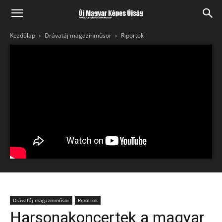
Kezdőlap
Drávatáj magazinműsor
Riportok
Drávatáj magazinműsor
Riportok
Harsonakoncertek a magyar