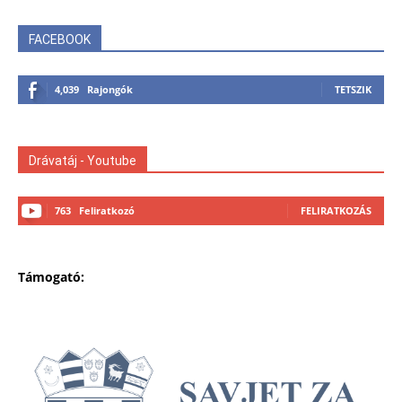
FACEBOOK
4,039
Rajongók
TETSZIK
Drávatáj - Youtube
763
Feliratkozó
FELIRATKOZÁS
Támogató: