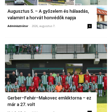
Augusztus 5. – A győzelem és hálaadás,
valamint a horvát honvédők napja
Adminisztrátor
-
2026, augusztus 7.
0
Gerber–Fehér–Makovec emléktorna – ez
már a 27. volt