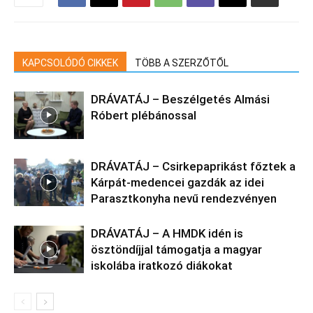
KAPCSOLÓDÓ CIKKEK
TÖBB A SZERZŐTŐL
DRÁVATÁJ – Beszélgetés Almási
Róbert plébánossal
DRÁVATÁJ – Csirkepaprikást főztek a
Kárpát-medencei gazdák az idei
Parasztkonyha nevű rendezvényen
DRÁVATÁJ – A HMDK idén is
ösztöndíjjal támogatja a magyar
iskolába iratkozó diákokat