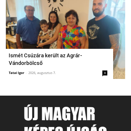
Ismét Csúzára került az Agrár-
Vándorbölcső
Tatai Igor
-
2026, augusztus 7.
0