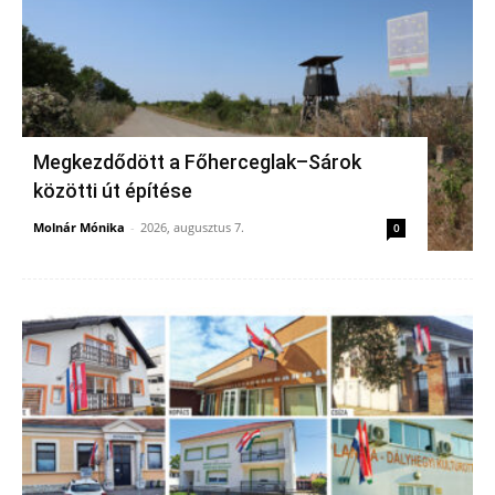
Megkezdődött a Főherceglak–Sárok
közötti út építése
Molnár Mónika
-
2026, augusztus 7.
0