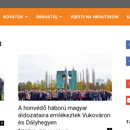
ROVATOK
DRÁVATÁJ
VIJESTI NA HRVATSKOM
K
ú
A honvédő háború magyar
áldozataira emlékeztek Vukováron
és Dályhegyen
T
0