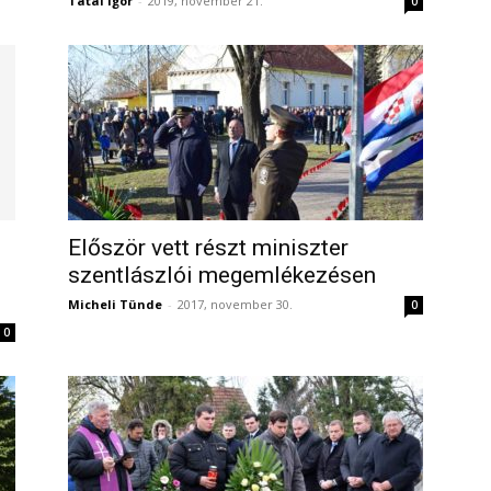
Tatai Igor
-
2019, november 21.
0
Először vett részt miniszter
szentlászlói megemlékezésen
Micheli Tünde
-
2017, november 30.
0
0