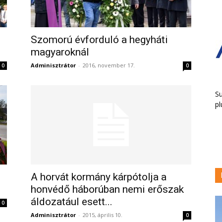
Szomorú évforduló a hegyháti
magyaroknál
Adminisztrátor
-
2016, november 17.
0
0
Su
pl
A horvát kormány kárpótolja a
honvédő háborúban nemi erőszak
áldozatául esett...
0
Adminisztrátor
-
2015, április 10.
0