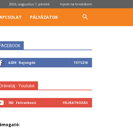
2026, augusztus 7, péntek
Vijesti na hrvatskom
APCSOLAT
PÁLYÁZATOK
FACEBOOK
4,039
Rajongók
TETSZIK
Drávatáj - Youtube
763
Feliratkozó
FELIRATKOZÁS
ámogató: