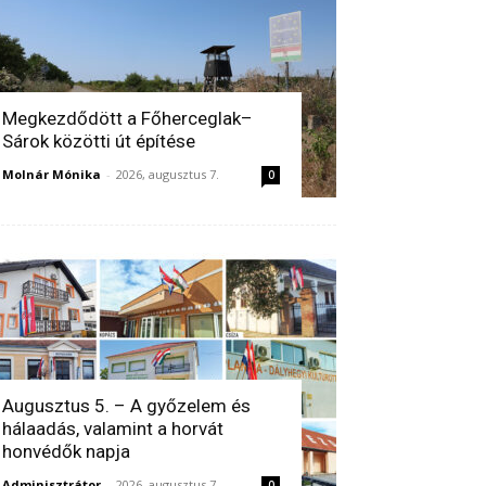
Megkezdődött a Főherceglak–
Sárok közötti út építése
Molnár Mónika
-
2026, augusztus 7.
0
Augusztus 5. – A győzelem és
hálaadás, valamint a horvát
honvédők napja
Adminisztrátor
-
2026, augusztus 7.
0