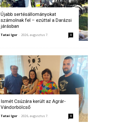
Újabb sertésállományokat
számolnak fel – ezúttal a Darázsi
járásban
Tatai Igor
-
2026, augusztus 7.
0
Ismét Csúzára került az Agrár-
Vándorbölcső
Tatai Igor
-
2026, augusztus 7.
0