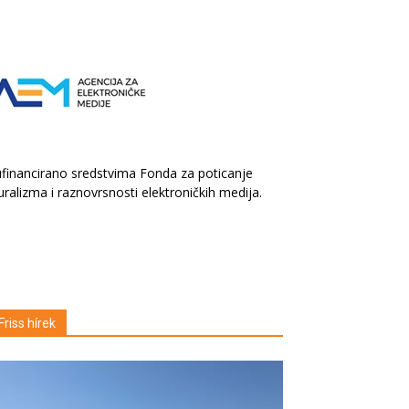
financirano sredstvima Fonda za poticanje
uralizma i raznovrsnosti elektroničkih medija.
Friss hírek