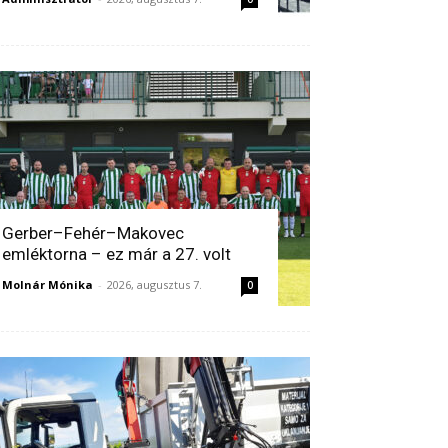
Gerber–Fehér–Makovec
emléktorna – ez már a 27. volt
Molnár Mónika
-
2026, augusztus 7.
0