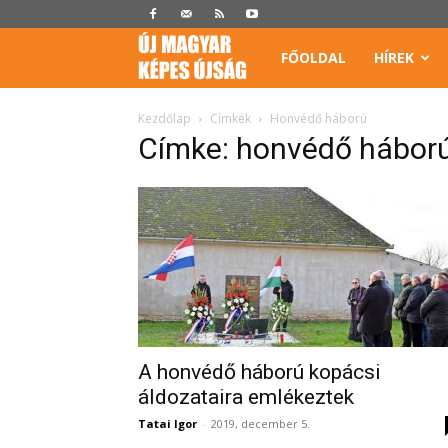
Képes
FŐOLDAL
HÍREK
Újság
Kezdőlap
Címkék
Honvédő háború
Címke: honvédő hábor
A honvédő háború kopácsi
áldozataira emlékeztek
Tatai Igor
-
2019, december 5.