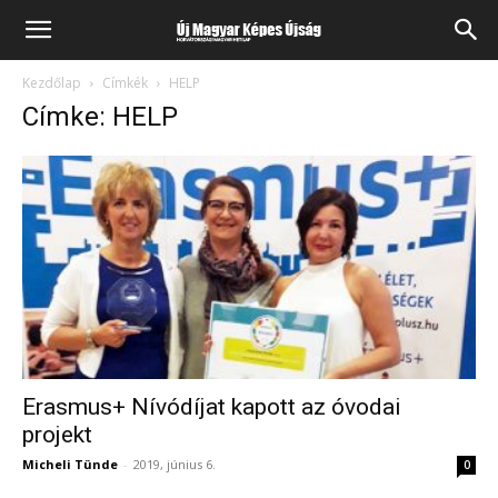
Kezdőlap
Címkék
HELP
Címke: HELP
Erasmus+ Nívódíjat kapott az óvodai
projekt
Micheli Tünde
-
2019, június 6.
0