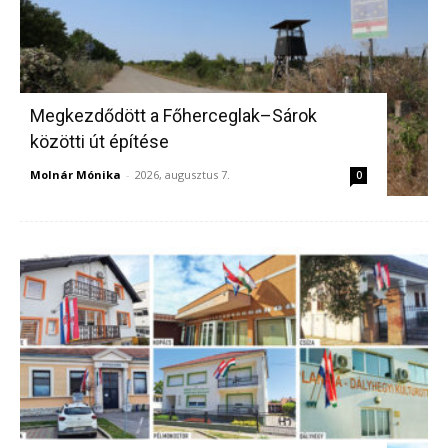
Megkezdődött a Főherceglak–Sárok
közötti út építése
Molnár Mónika
-
2026, augusztus 7.
0