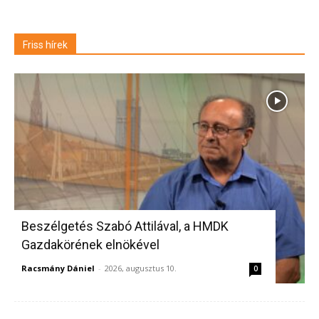
Friss hírek
Beszélgetés Szabó Attilával, a HMDK
Gazdakörének elnökével
Racsmány Dániel
-
2026, augusztus 10.
0