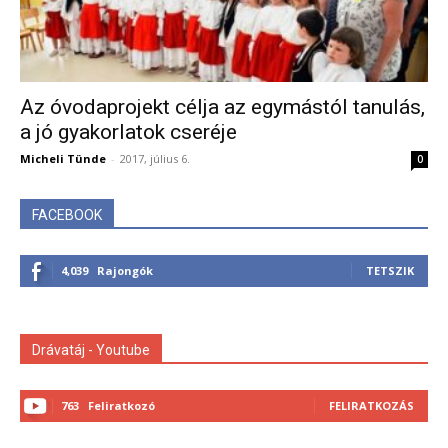
Az óvodaprojekt célja az egymástól tanulás,
a jó gyakorlatok cseréje
Micheli Tünde
-
2017, július 6.
0
FACEBOOK
4,039
Rajongók
TETSZIK
Drávatáj - Youtube
763
Feliratkozó
FELIRATKOZÁS