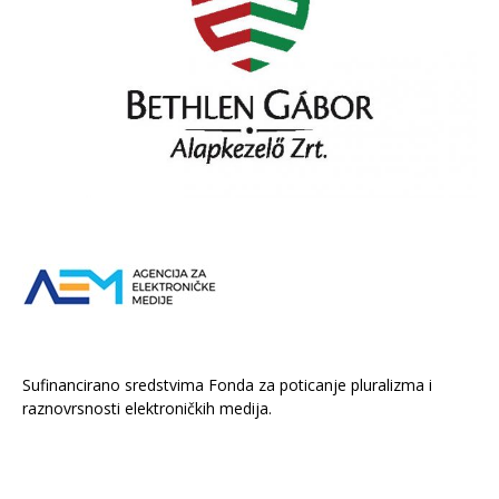
Sufinancirano sredstvima Fonda za poticanje pluralizma i
raznovrsnosti elektroničkih medija.