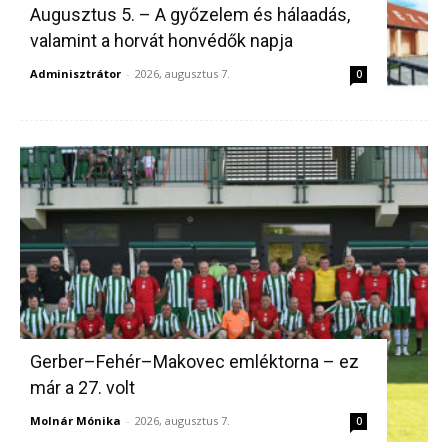
Augusztus 5. – A győzelem és hálaadás,
valamint a horvát honvédők napja
Adminisztrátor
-
2026, augusztus 7.
0
Gerber–Fehér–Makovec emléktorna – ez
már a 27. volt
Molnár Mónika
-
2026, augusztus 7.
0