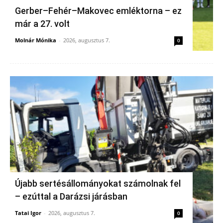
Gerber–Fehér–Makovec emléktorna – ez
már a 27. volt
Molnár Mónika
-
2026, augusztus 7.
0
Újabb sertésállományokat számolnak fel
– ezúttal a Darázsi járásban
Tatai Igor
-
2026, augusztus 7.
0