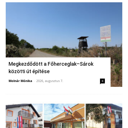
Megkezdődött a Főherceglak–Sárok
közötti út építése
Molnár Mónika
-
2026, augusztus 7.
0