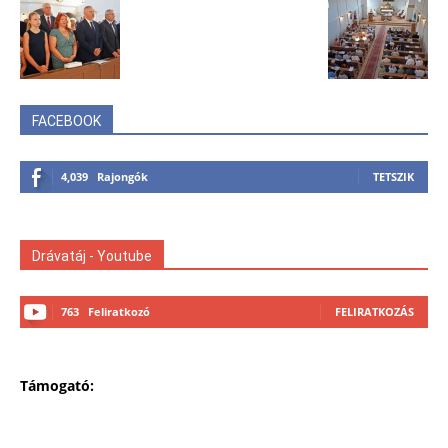
FACEBOOK
4,039
Rajongók
TETSZIK
Drávatáj - Youtube
763
Feliratkozó
FELIRATKOZÁS
Támogató: