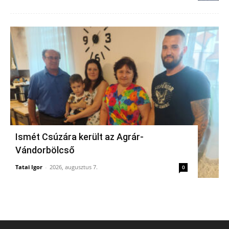
Ismét Csúzára került az Agrár-
Vándorbölcső
Tatai Igor
-
2026, augusztus 7.
0