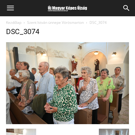
Kezdőlap
Szent István ünnepe Vörösmarton
DSC_3074
DSC_3074