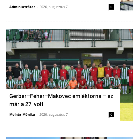
Adminisztrátor
-
2026, augusztus 7.
0
Gerber–Fehér–Makovec emléktorna – ez
már a 27. volt
Molnár Mónika
-
2026, augusztus 7.
0