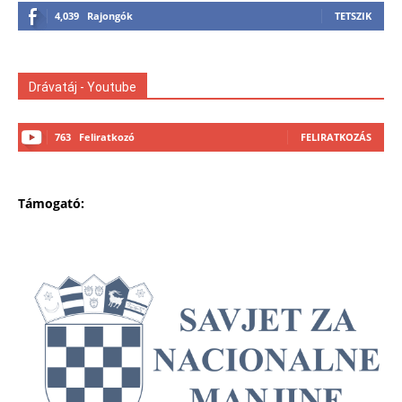
4,039
Rajongók
TETSZIK
Drávatáj - Youtube
763
Feliratkozó
FELIRATKOZÁS
Támogató: