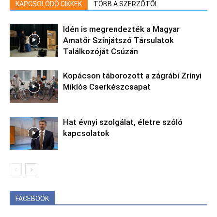
KAPCSOLÓDÓ CIKKEK
TÖBB A SZERZŐTŐL
Idén is megrendezték a Magyar
Amatőr Színjátszó Társulatok
Találkozóját Csúzán
Kopácson táborozott a zágrábi Zrínyi
Miklós Cserkészcsapat
Hat évnyi szolgálat, életre szóló
kapcsolatok
FACEBOOK