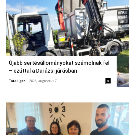
Újabb sertésállományokat számolnak fel
– ezúttal a Darázsi járásban
Tatai Igor
-
2026, augusztus 7.
0