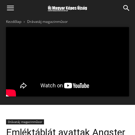
Kezdőlap
Drávatáj magazinműsor
Drávatáj magazinműsor
Emléktáblát avattak Angster