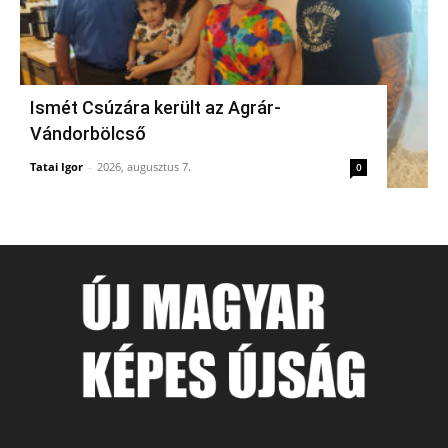
Ismét Csúzára került az Agrár-
Vándorbölcső
Tatai Igor
-
2026, augusztus 7.
0