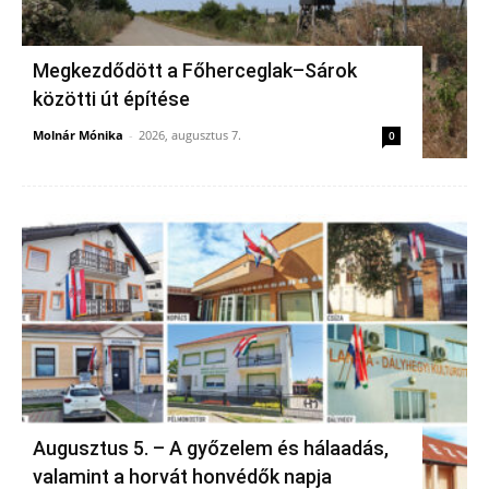
Megkezdődött a Főherceglak–Sárok
közötti út építése
Molnár Mónika
-
2026, augusztus 7.
0
Augusztus 5. – A győzelem és hálaadás,
valamint a horvát honvédők napja