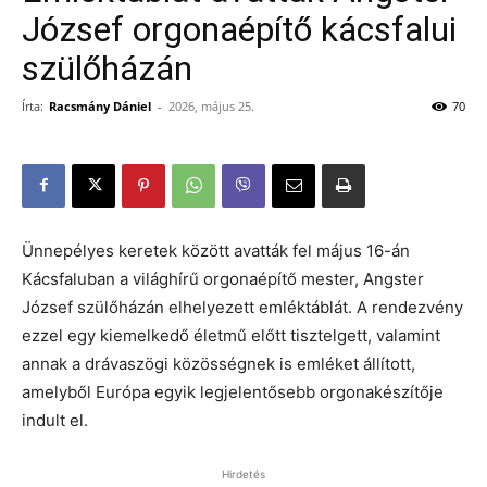
József orgonaépítő kácsfalui
szülőházán
Írta:
Racsmány Dániel
-
2026, május 25.
70
Ünnepélyes keretek között avatták fel május 16-án
Kácsfaluban a világhírű orgonaépítő mester, Angster
József szülőházán elhelyezett emléktáblát. A rendezvény
ezzel egy kiemelkedő életmű előtt tisztelgett, valamint
annak a drávaszögi közösségnek is emléket állított,
amelyből Európa egyik legjelentősebb orgonakészítője
indult el.
Hirdetés