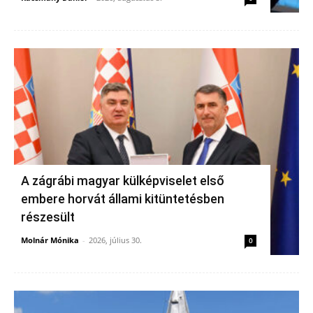
A zágrábi magyar külképviselet első
embere horvát állami kitüntetésben
részesült
Molnár Mónika
-
2026, július 30.
0