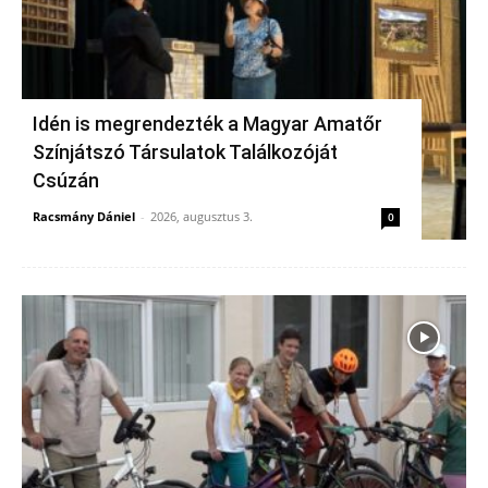
Idén is megrendezték a Magyar Amatőr
Színjátszó Társulatok Találkozóját
Csúzán
Racsmány Dániel
-
2026, augusztus 3.
0