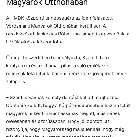
Magyarok Otthonában
A HMDK központi ünnepségére az idén felavatott
Vörösmarti Magyarok Otthonában került sor. A
résztvevőket Jankovics Róbert parlamenti képviselőnk, a
HMDK elnöke köszöntötte.
Ünnepi beszédében hangsúlyozta, Szent István
királyunkra és az államalapításra való emlékezés
nemcsak feladatunk, hanem nemzetünk jövőjének egyik
záloga is.
– Szent Istvánnak komoly döntést kellett meghoznia.
Döntenie kellett, hogy a Kárpát-medencében hazára talált
magyarok miként maradhassanak meg itt, más népek
ölelésében és szorításában. Hogy jól döntött, az
bizonyítja, hogy Magyarország ma is fennáll, hogy még