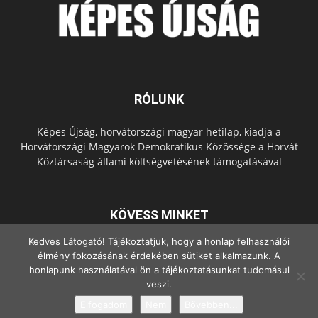
RÓLUNK
Képes Újság, horvátországi magyar hetilap, kiadja a
Horvátországi Magyarok Demokratikus Közössége a Horvát
Köztársaság állami költségvetésének támogatásával
KÖVESS MINKET
Kedves Látogató! Tájékoztatjuk, hogy a honlap felhasználói
élmény fokozásának érdekében sütiket alkalmazunk. A
honlapunk használatával ön a tájékoztatásunkat tudomásul
veszi.
Elfogadom
Nem
Bővebben...
© Copyright - 2022 Minden jog fenntartva.