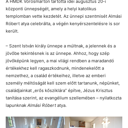
A HMDK Vörösmarton tartotta idei augusztus 20-i
központi ünnepségét, amely a helyi katolikus
templomban vette kezdetét. Az ünnepi szentmisét Almási
Róbert atya celebrálta, a végén kenyérszentelésre is sor
került.
– Szent István király ünnepe a múltnak, a jelennek és a
jövőbe tekintésnek is az ünnepe. Ahhoz, hogy szép
jövőképünk legyen, a mai világi rendben a maradandó
értékekhez kell ragaszkodnunk, mindenekelőtt a
nemzethez, a család értékeihez, illetve az emberi
személy méltóságát kell szem előtt tartanunk, népünket,
családjainkat „erős kősziklára” építve, Jézus Krisztus
tanítása szerint, az evangélium szellemében – nyilatkozta
lapunknak
Almási Róbert
atya.