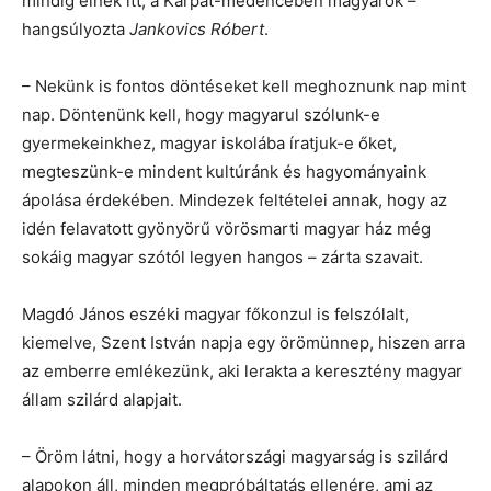
mindig élnek itt, a Kárpát-medencében magyarok –
hangsúlyozta
Jankovics Róbert
.
– Nekünk is fontos döntéseket kell meghoznunk nap mint
nap. Döntenünk kell, hogy magyarul szólunk-e
gyermekeinkhez, magyar iskolába íratjuk-e őket,
megteszünk-e mindent kultúránk és hagyományaink
ápolása érdekében. Mindezek feltételei annak, hogy az
idén felavatott gyönyörű vörösmarti magyar ház még
sokáig magyar szótól legyen hangos – zárta szavait.
Magdó János eszéki magyar főkonzul is felszólalt,
kiemelve, Szent István napja egy örömünnep, hiszen arra
az emberre emlékezünk, aki lerakta a keresztény magyar
állam szilárd alapjait.
– Öröm látni, hogy a horvátországi magyarság is szilárd
alapokon áll, minden megpróbáltatás ellenére, ami az