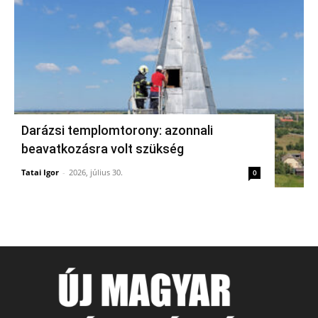
Darázsi templomtorony: azonnali
beavatkozásra volt szükség
Tatai Igor
-
2026, július 30.
0