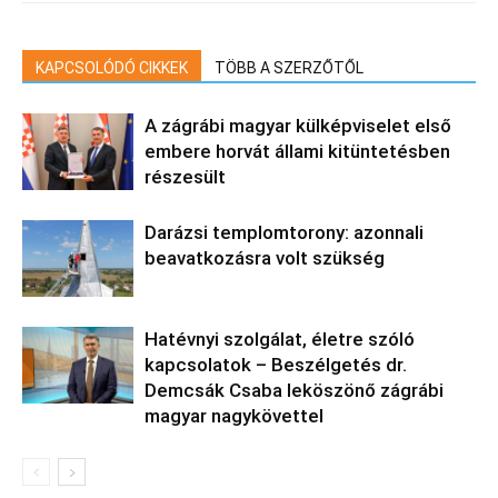
KAPCSOLÓDÓ CIKKEK
TÖBB A SZERZŐTŐL
A zágrábi magyar külképviselet első
embere horvát állami kitüntetésben
részesült
Darázsi templomtorony: azonnali
beavatkozásra volt szükség
Hatévnyi szolgálat, életre szóló
kapcsolatok – Beszélgetés dr.
Demcsák Csaba leköszönő zágrábi
magyar nagykövettel