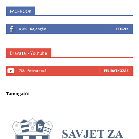
FACEBOOK
4,039
Rajongók
TETSZIK
Drávatáj - Youtube
763
Feliratkozó
FELIRATKOZÁS
Támogató: