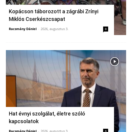
Kopácson táborozott a zágrábi Zrínyi
Miklós Cserkészcsapat
Racsmány Dániel
-
2026, augusztus 3.
0
Hat évnyi szolgálat, életre szóló
kapcsolatok
Racsmány Dániel
-
2026, augusztus 3.
0