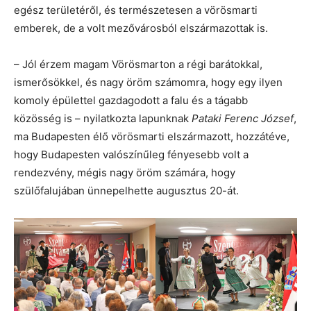
egész területéről, és természetesen a vörösmarti
emberek, de a volt mezővárosból elszármazottak is.
– Jól érzem magam Vörösmarton a régi barátokkal,
ismerősökkel, és nagy öröm számomra, hogy egy ilyen
komoly épülettel gazdagodott a falu és a tágabb
közösség is – nyilatkozta lapunknak
Pataki Ferenc József
,
ma Budapesten élő vörösmarti elszármazott, hozzátéve,
hogy Budapesten valószínűleg fényesebb volt a
rendezvény, mégis nagy öröm számára, hogy
szülőfalujában ünnepelhette augusztus 20-át.