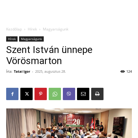
Kezdőlap
Hírek
Magyarságunk
Hírek
Magyarságunk
Szent István ünnepe
Vörösmarton
Írta:
Tatai Igor
-
2025, augusztus 28.
124