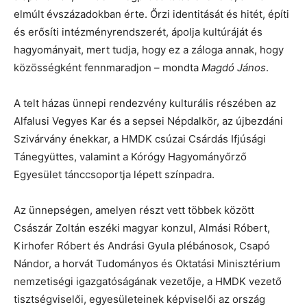
elmúlt évszázadokban érte. Őrzi identitását és hitét, építi
és erősíti intézményrendszerét, ápolja kultúráját és
hagyományait, mert tudja, hogy ez a záloga annak, hogy
közösségként fennmaradjon – mondta
Magdó János
.
A telt házas ünnepi rendezvény kulturális részében az
Alfalusi Vegyes Kar és a sepsei Népdalkör, az újbezdáni
Szivárvány énekkar, a HMDK csúzai Csárdás Ifjúsági
Tánegyüttes, valamint a Kórógy Hagyományőrző
Egyesület tánccsoportja lépett színpadra.
Az ünnepségen, amelyen részt vett többek között
Császár Zoltán eszéki magyar konzul, Almási Róbert,
Kirhofer Róbert és Andrási Gyula plébánosok, Csapó
Nándor, a horvát Tudományos és Oktatási Minisztérium
nemzetiségi igazgatóságának vezetője, a HMDK vezető
tisztségviselői, egyesületeinek képviselői az ország