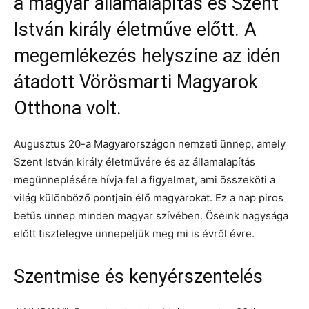
a magyar államalapítás és Szent
István király életműve előtt. A
megemlékezés helyszíne az idén
átadott Vörösmarti Magyarok
Otthona volt.
Augusztus 20-a Magyarországon nemzeti ünnep, amely
Szent István király életművére és az államalapítás
megünneplésére hívja fel a figyelmet, ami összeköti a
világ különböző pontjain élő magyarokat. Ez a nap piros
betűs ünnep minden magyar szívében. Őseink nagysága
előtt tisztelegve ünnepeljük meg mi is évről évre.
Szentmise és kenyérszentelés