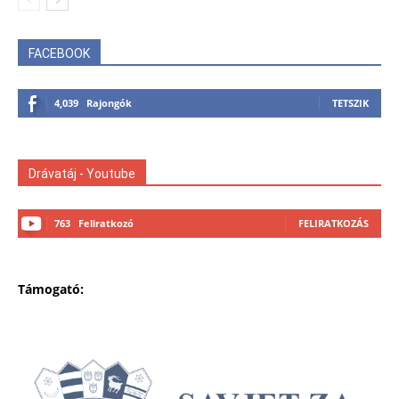
FACEBOOK
4,039
Rajongók
TETSZIK
Drávatáj - Youtube
763
Feliratkozó
FELIRATKOZÁS
Támogató: