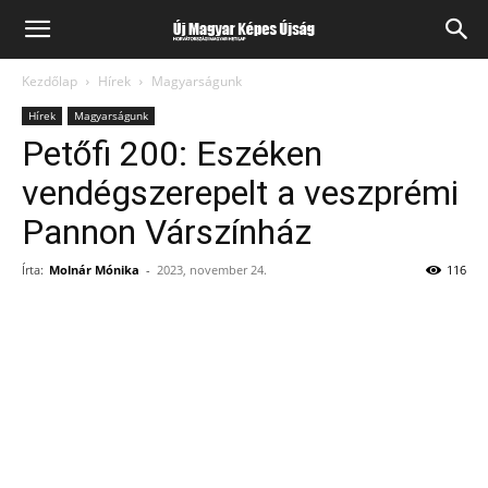
Kezdőlap
Hírek
Magyarságunk
Hírek
Magyarságunk
Petőfi 200: Eszéken
vendégszerepelt a veszprémi
Pannon Várszínház
Írta:
Molnár Mónika
-
2023, november 24.
116