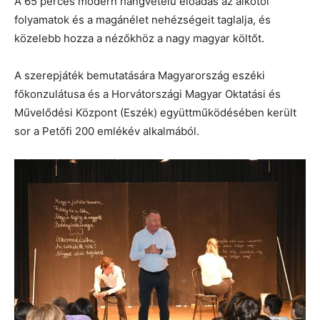
A 65 perces modern hangvételű előadás az alkotói
folyamatok és a magánélet nehézségeit taglalja, és
közelebb hozza a nézőkhöz a nagy magyar költőt.
A szerepjáték bemutatására Magyarország eszéki
főkonzulátusa és a Horvátországi Magyar Oktatási és
Művelődési Központ (Eszék) együttműködésében került
sor a Petőfi 200 emlékév alkalmából.