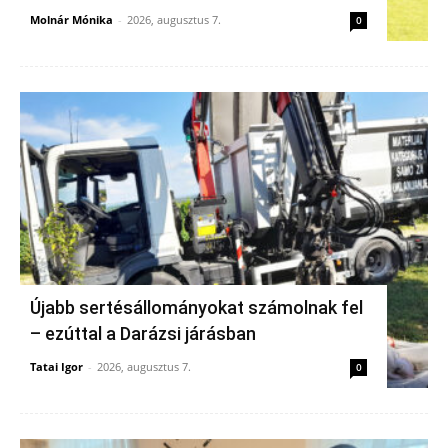
Molnár Mónika
-
2026, augusztus 7.
0
Újabb sertésállományokat számolnak fel
– ezúttal a Darázsi járásban
Tatai Igor
-
2026, augusztus 7.
0