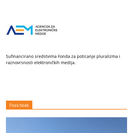
Sufinancirano sredstvima Fonda za poticanje pluralizma i
raznovrsnosti elektroničkih medija.
Friss hírek