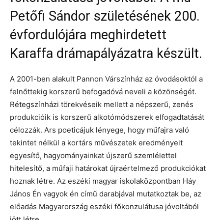
Petőfi Sándor születésének 200.
évfordulójára meghirdetett
Karaffa drámapályázatra készült.
A 2001-ben alakult Pannon Várszínház az óvodásoktól a
felnőttekig korszerű befogadóvá neveli a közönségét.
Rétegszínházi törekvéseik mellett a népszerű, zenés
produkcióik is korszerű alkotómódszerek elfogadtatását
célozzák. Ars poeticájuk lényege, hogy műfajra való
tekintet nélkül a kortárs művészetek eredményeit
egyesítő, hagyományainkat újszerű szemlélettel
hitelesítő, a műfaji határokat újraértelmező produkciókat
hoznak létre. Az eszéki magyar iskolaközpontban Háy
János Én vagyok én című darabjával mutatkoztak be, az
előadás Magyarország eszéki főkonzulátusa jóvoltából
jött létre.