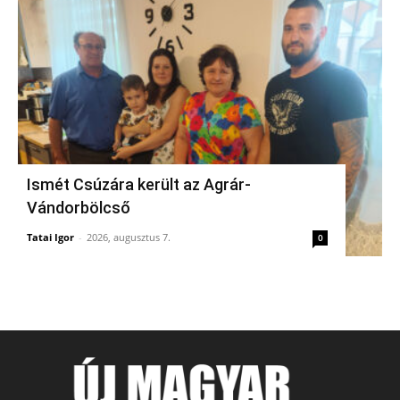
Ismét Csúzára került az Agrár-
Vándorbölcső
Tatai Igor
-
2026, augusztus 7.
0