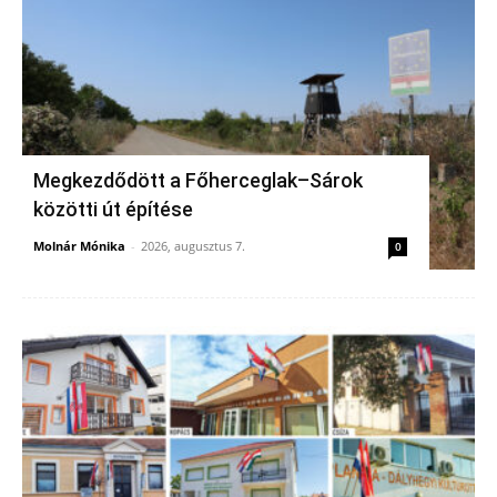
Megkezdődött a Főherceglak–Sárok
közötti út építése
Molnár Mónika
-
2026, augusztus 7.
0