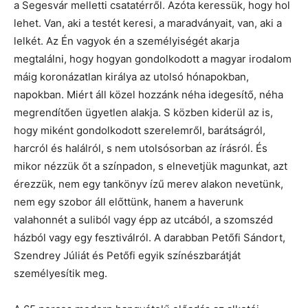
a Segesvár melletti csatatérről. Azóta keressük, hogy hol
lehet. Van, aki a testét keresi, a maradványait, van, aki a
lelkét. Az Én vagyok én a személyiségét akarja
megtalálni, hogy hogyan gondolkodott a magyar irodalom
máig koronázatlan királya az utolsó hónapokban,
napokban. Miért áll közel hozzánk néha idegesítő, néha
megrendítően ügyetlen alakja. S közben kiderül az is,
hogy miként gondolkodott szerelemről, barátságról,
harcról és halálról, s nem utolsósorban az írásról. És
mikor nézzük őt a színpadon, s elnevetjük magunkat, azt
érezzük, nem egy tankönyv ízű merev alakon nevetünk,
nem egy szobor áll előttünk, hanem a haverunk
valahonnét a suliból vagy épp az utcából, a szomszéd
házból vagy egy fesztiválról. A darabban Petőfi Sándort,
Szendrey Júliát és Petőfi egyik színészbarátját
személyesítik meg.