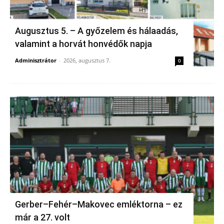
Augusztus 5. – A győzelem és hálaadás,
valamint a horvát honvédők napja
Adminisztrátor
-
2026, augusztus 7.
0
Gerber–Fehér–Makovec emléktorna – ez
már a 27. volt