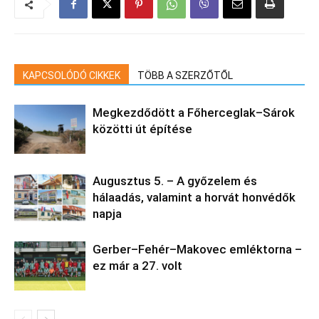
KAPCSOLÓDÓ CIKKEK
TÖBB A SZERZŐTŐL
Megkezdődött a Főherceglak–Sárok
közötti út építése
Augusztus 5. – A győzelem és
hálaadás, valamint a horvát honvédők
napja
Gerber–Fehér–Makovec emléktorna –
ez már a 27. volt