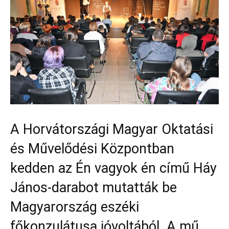
A Horvátországi Magyar Oktatási
és Művelődési Központban
kedden az Én vagyok én című Háy
János-darabot mutatták be
Magyarország eszéki
főkonzulátusa jóvoltából. A mű