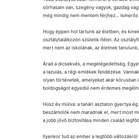
sörhasam van, szegény vagyok, gazdag vagyo
még mindig nem mentem férjhez… Ismerős 
Hogy éppen hol tartunk az életben, és kinek
osztálytalálkozón születik ítélet. Az osztál
mert nem az iskolának, az életnek tanulunk,
Árad a dicsekvés, a megelégedettség. Egyet
a lazulás, a régi emlékek felidézése. Vann
olyan történetek, amelyeket akár kórusban is 
boldogságot egyedül nem érdemes megélni
Húsz év múlva: a tanári asztalon gyertya ég
beszámolók nem maradnak el, mert most min
a jobb jövő biztosítása minden család legfőb
Ilyenkor tud az ember a legtöbb változásról