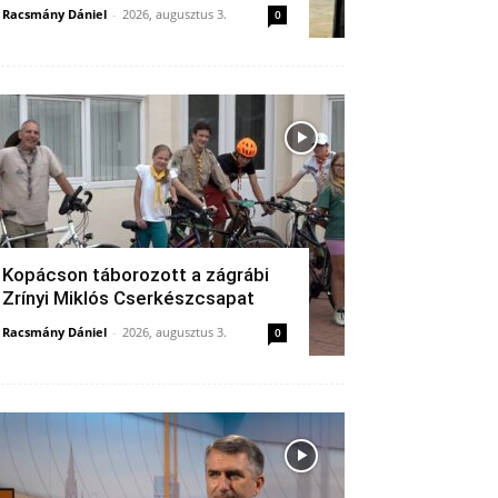
Racsmány Dániel
-
2026, augusztus 3.
0
Kopácson táborozott a zágrábi
Zrínyi Miklós Cserkészcsapat
Racsmány Dániel
-
2026, augusztus 3.
0