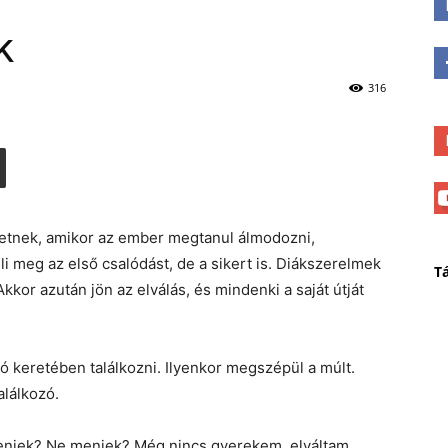
k
316
letnek, amikor az ember megtanul álmodozni,
t éli meg az első csalódást, de a sikert is. Diákszerelmek
T
kor azután jön az elválás, és mindenki a saját útját
ó keretében találkozni. Ilyenkor megszépül a múlt.
alálkozó.
menjek? Ne menjek? Még nincs gyerekem, elváltam,