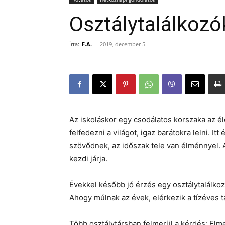
Osztálytalálkozó
Írta:
F.A.
-
2019, december 5.
Az iskoláskor egy csodálatos korszaka az é
felfedezni a világot, igaz barátokra lelni. It
szövődnek, az időszak tele van élménnyel. Ak
kezdi járja.
Évekkel később jó érzés egy osztálytalálkoz
Ahogy múlnak az évek, elérkezik a tízéves t
Több osztálytársban felmerül a kérdés: El