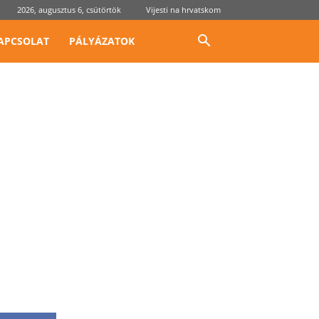
2026, augusztus 6, csütörtök
Vijesti na hrvatskom
APCSOLAT
PÁLYÁZATOK