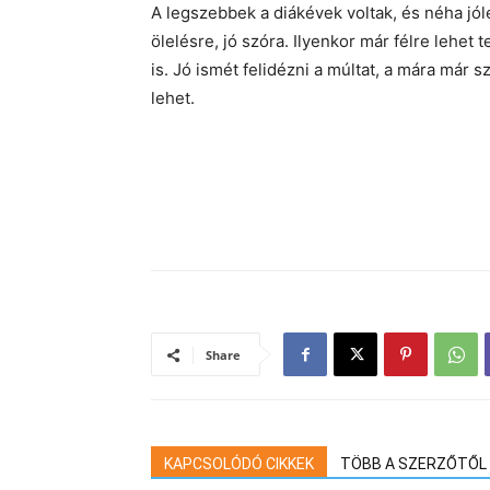
A legszebbek a diákévek voltak, és néha jóle
ölelésre, jó szóra. Ilyenkor már félre lehe
is. Jó ismét felidézni a múltat, a mára már 
lehet.
Share
KAPCSOLÓDÓ CIKKEK
TÖBB A SZERZŐTŐL