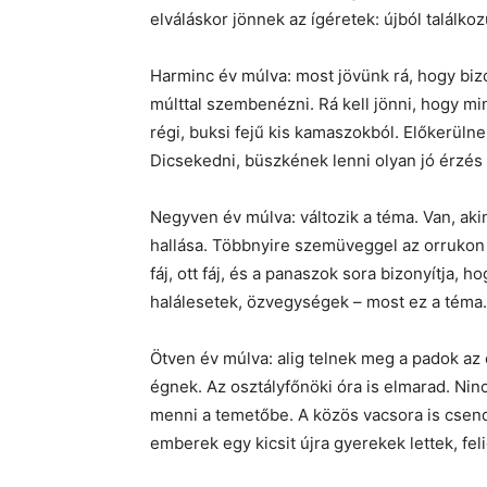
elváláskor jönnek az ígéretek: újból találko
Harminc év múlva: most jövünk rá, hogy bizo
múlttal szembenézni. Rá kell jönni, hogy mind
régi, buksi fejű kis kamaszokból. Előkerül
Dicsekedni, büszkének lenni olyan jó érzés 
Negyven év múlva: változik a téma. Van, ak
hallása. Többnyire szemüveggel az orrukon s
fáj, ott fáj, és a panaszok sora bizonyítja,
halálesetek, özvegységek – most ez a téma.
Ötven év múlva: alig telnek meg a padok a
égnek. Az osztályfőnöki óra is elmarad. Nin
menni a temetőbe. A közös vacsora is csendb
emberek egy kicsit újra gyerekek lettek, fel