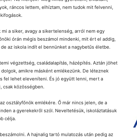
k, ráncos lettem, elhíztam, nem tudok mit felvenni,
kifogások.
 mi a siker, avagy a sikertelenség, arról nem egy
yfőnöki órán mégis beszámol mindenki, mit ért el addig,
 de az iskola indít el bennünket a nagybetűs életbe.
emi végzettség, családalapítás, házépítés. Aztán jöhet
ak dolgok, amikre másként emlékezünk. De léteznek
fel lehet eleveníteni. És jó együtt lenni, mert a
, csak közösségben.
 az osztályfőnök emlékére. Ő már nincs jelen, de a
den a gyerekekről szól. Neveltetésük, iskoláztatásuk
b célja.
 beszámolni. A hajnalig tartó mulatozás után pedig az