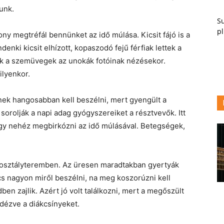
zunk.
Su
pl
ny megtréfál bennünket az idő múlása. Kicsit fájó is a
enki kicsit elhízott, kopaszodó fejű férfiak lettek a
nek a szemüvegek az unokák fotóinak nézésekor.
ilyenkor.
inek hangosabban kell beszélni, mert gyengült a
orolják a napi adag gyógyszereiket a résztvevők. Itt
 hogy nehéz megbirkózni az idő múlásával. Betegségek,
z osztályteremben. Az üresen maradtakban gyertyák
cs nagyon miről beszélni, na meg koszorúzni kell
en zajlik. Azért jó volt találkozni, mert a megőszült
idézve a diákcsínyeket.