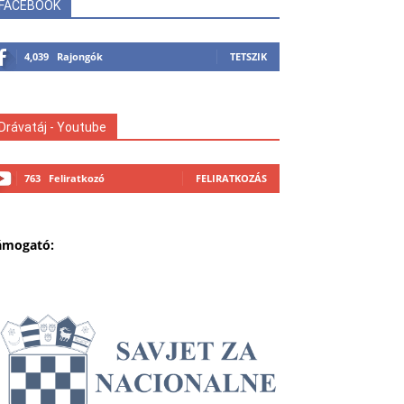
FACEBOOK
4,039
Rajongók
TETSZIK
Drávatáj - Youtube
763
Feliratkozó
FELIRATKOZÁS
ámogató: