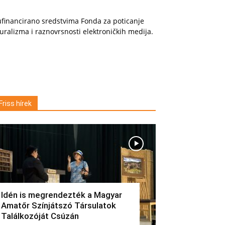
financirano sredstvima Fonda za poticanje
uralizma i raznovrsnosti elektroničkih medija.
Friss hírek
Idén is megrendezték a Magyar
Amatőr Színjátszó Társulatok
Találkozóját Csúzán