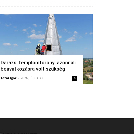
Darázsi templomtorony: azonnali
beavatkozásra volt szükség
Tatai Igor
-
2026, július 30.
0