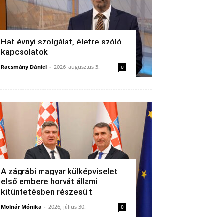
Hat évnyi szolgálat, életre szóló
kapcsolatok
Racsmány Dániel
-
2026, augusztus 3.
0
A zágrábi magyar külképviselet
első embere horvát állami
kitüntetésben részesült
Molnár Mónika
-
2026, július 30.
0